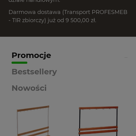
dziale handlowym.
Darmowa dostawa (Transport PROFESMEB
- TIR zbiorczy) już od 9 500,00 zł.
Promocje
Bestsellery
Nowości