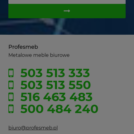
Profesmeb
Metalowe meble biurowe
503 513 333
503 513 550
516 463 483
500 484 240
biuro@profesmeb.pl