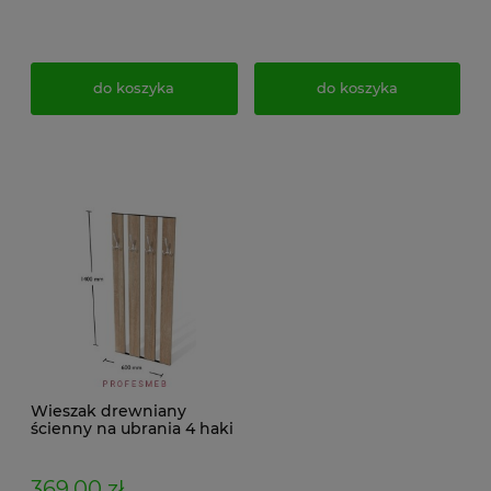
do koszyka
do koszyka
Wieszak drewniany
ścienny na ubrania 4 haki
Wk1
369,00 zł