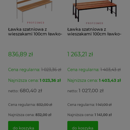
Ławka szatniowa z
Ławka szatniowa z
wieszakami 100cm ławko-
wieszakami 100cm ławko-
wieszak jednostronny
wieszak dwustronny Łsz2
Łsz1
836,89 zł
1 263,21 zł
Cena regularna:
1 023,36 zł
Cena regularna:
1 403,43 zł
Najniższa cena:
1 023,36 zł
Najniższa cena:
1 403,43 zł
Se
Szafa metalowa MSWV 110/5-35 Malow do
Fo
Ar
ładowania elektronarzędzi 3 półki z listwą zasilającą
po
680,40 zł
1 027,00 zł
5 gniazdek 104x100x50cm
ob
si
Cena regularna:
832,00 zł
Cena regularna:
1 141,00 zł
2 
4 056,54 zł
1
Najniższa cena:
832,00 zł
Najniższa cena:
1 141,00 zł
3 298,00 zł
do koszyka
do koszyka