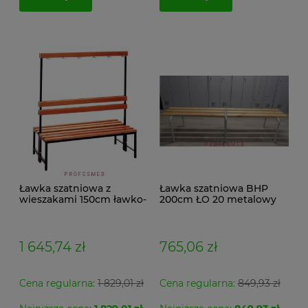
do koszyka
Ławka szatniowa z
Ławka szatniowa BHP
wieszakami 150cm ławko-
200cm ŁO 20 metalowy
wieszak dwustronny
stelaż. siedzisko z drewna
Łsz2a
1 645,74 zł
765,06 zł
Cena regularna:
1 829,01 zł
Cena regularna:
849,93 zł