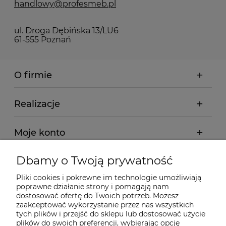
handlowy@profesmeb.pl
ul. Droga Dębińska 13/LU6
61-555 Poznań
O firmie
Realizacje
Moje konto
Dbamy o Twoją prywatność
Regulamin
Pliki cookies i pokrewne im technologie umożliwiają
poprawne działanie strony i pomagają nam
Dostawa - realizacja
dostosować ofertę do Twoich potrzeb. Możesz
zaakceptować wykorzystanie przez nas wszystkich
tych plików i przejść do sklepu lub dostosować użycie
Gwarancja i zwroty
plików do swoich preferencji, wybierając opcję