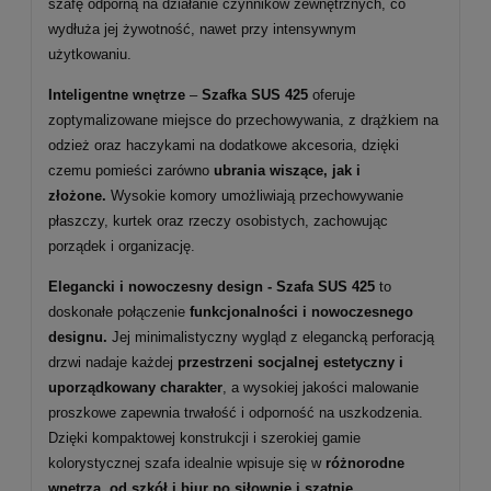
szafę odporną na działanie czynników zewnętrznych, co
wydłuża jej żywotność, nawet przy intensywnym
użytkowaniu.
Inteligentne wnętrze
–
Szafka SUS 425
oferuje
zoptymalizowane miejsce do przechowywania, z drążkiem na
odzież oraz haczykami na dodatkowe akcesoria, dzięki
czemu pomieści zarówno
ubrania wiszące, jak i
złożone.
Wysokie komory umożliwiają przechowywanie
płaszczy, kurtek oraz rzeczy osobistych, zachowując
porządek i organizację.
Elegancki i nowoczesny design - Szafa SUS 425
to
doskonałe połączenie
funkcjonalności i nowoczesnego
designu.
Jej minimalistyczny wygląd z elegancką perforacją
drzwi nadaje każdej
przestrzeni socjalnej estetyczny i
uporządkowany charakter
, a wysokiej jakości malowanie
proszkowe zapewnia trwałość i odporność na uszkodzenia.
Dzięki kompaktowej konstrukcji i szerokiej gamie
kolorystycznej szafa idealnie wpisuje się w
różnorodne
wnętrza, od szkół i biur po siłownie i szatnie