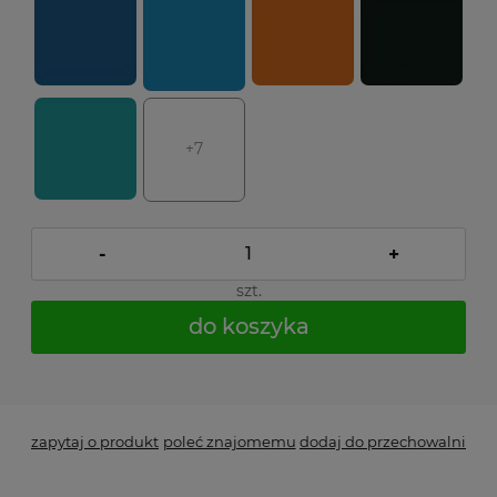
+7
-
+
szt.
do koszyka
*
- Pole wymagane
zapytaj o produkt
poleć znajomemu
dodaj do przechowalni