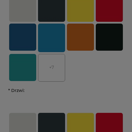
+7
*
Drzwi: