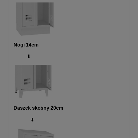
Nogi 14cm
⬇️
Daszek skośny 20cm
⬇️