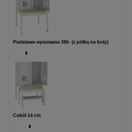
Podstawa wysuwana 39h (z półką na buty)
⬇️
Cokół 14 cm
⬇️