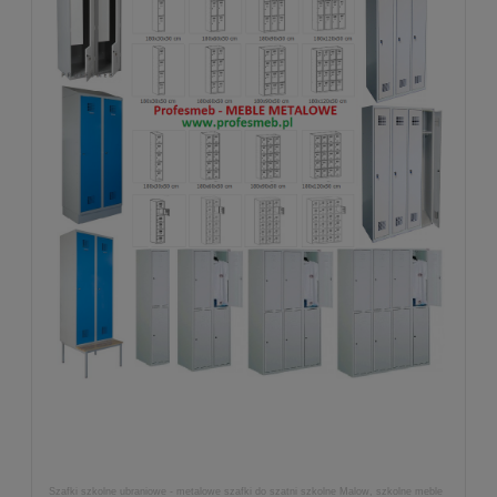
Szafki szkolne ubraniowe - metalowe szafki do szatni szkolne Malow, szkolne meble