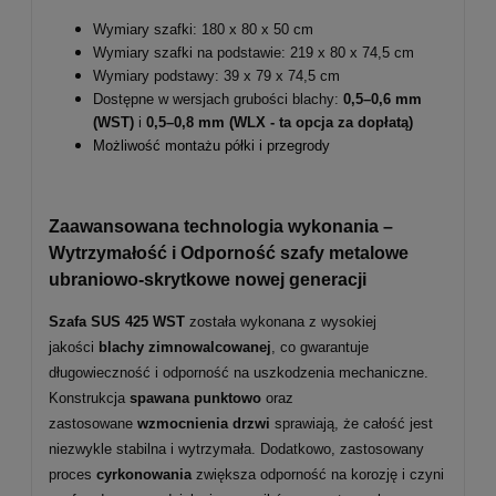
Wymiary szafki: 180 x 80 x 50 cm
Wymiary szafki na podstawie: 219 x 80 x 74,5 cm
Wymiary podstawy: 39 x 79 x 74,5 cm
Dostępne w wersjach grubości blachy:
0,5–0,6 mm
(WST)
i
0,5–0,8 mm
(WLX - ta opcja za dopłatą)
Możliwość montażu półki i przegrody
Zaawansowana technologia wykonania –
Wytrzymałość i Odporność szafy metalowe
ubraniowo-skrytkowe nowej generacji
Szafa SUS 425 WST
została wykonana z wysokiej
jakości
blachy zimnowalcowanej
, co gwarantuje
długowieczność i odporność na uszkodzenia mechaniczne.
Konstrukcja
spawana punktowo
oraz
zastosowane
wzmocnienia drzwi
sprawiają, że całość jest
niezwykle stabilna i wytrzymała. Dodatkowo, zastosowany
proces
cyrkonowania
zwiększa odporność na korozję i czyni