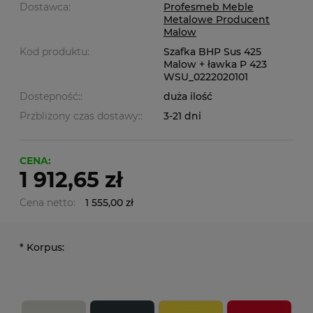
Dostawca:
Profesmeb Meble
Metalowe Producent
Malow
Kod produktu:
Szafka BHP Sus 425
Malow + ławka P 423
WSU_0222020101
Dostepność::
duża ilość
Przbliżony czas dostawy::
3-21 dni
CENA:
1 912,65 zł
Cena netto:
1 555,00 zł
*
Korpus: