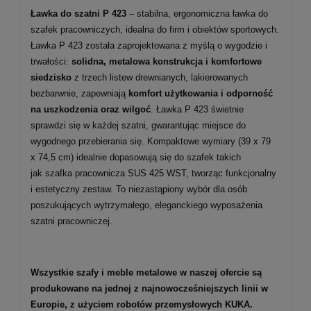
Ławka do szatni P 423
– stabilna, ergonomiczna ławka do
szafek pracowniczych, idealna do firm i obiektów sportowych.
Ławka P 423 została zaprojektowana z myślą o wygodzie i
trwałości:
solidna, metalowa konstrukcja i komfortowe
siedzisko
z trzech listew drewnianych, lakierowanych
bezbarwnie, zapewniają
komfort użytkowania i odporność
na uszkodzenia oraz wilgoć
. Ławka P 423 świetnie
sprawdzi się w każdej szatni, gwarantując miejsce do
wygodnego przebierania się. Kompaktowe wymiary (39 x 79
x 74,5 cm) idealnie dopasowują się do szafek takich
jak szafka pracownicza SUS 425 WST, tworząc funkcjonalny
i estetyczny zestaw. To niezastąpiony wybór dla osób
poszukujących wytrzymałego, eleganckiego wyposażenia
szatni pracowniczej.
Wszystkie szafy i meble metalowe w naszej ofercie są
produkowane na jednej z najnowocześniejszych linii w
Europie, z użyciem robotów przemysłowych KUKA.