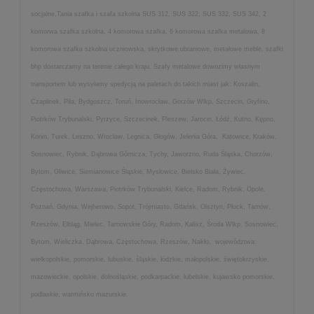
socjalne,Tania szafka i szafa szkolna SUS 312, SUS 322, SUS 332, SUS 342, 2
komorwa szafka szkolna, 4 komorowa szafka, 6 komorowa szafka metalowa, 8
komorowa szafka szkolna uczniowska, skrytkowe,ubraniowe, metalowe meble, szafki
bhp dostarczamy na terenie całego kraju. Szafy metalowe dowozimy własnym
transportem lub wysyłamy spedycją na paletach do takich miast jak: Koszalin,
Czaplinek, Piła, Bydgoszcz, Toruń, Inowrocław, Gorzów Wlkp, Szczecin, Gryfino,
Piotrków Trybunalski, Pyrzyce, Szczecinek, Pleszew, Jarocin, Łódź, Kutno, Kępno,
Konin, Turek, Leszno, Wrocław, Legnica, Głogów, Jelenia Góra, Katowice, Kraków,
Sosnowiec, Rybnik, Dąbrowa Górnicza, Tychy, Jaworzno, Ruda Śląska, Chorzów,
Bytom, Gliwice, Siemianowice Śląskie, Mysłowice, Bielsko Biała, Żywiec,
Częstochowa, Warszawa, Piotrków Trybunalski, Kielce, Radom, Rybnik, Opole,
Poznań, Gdynia, Wejherowo, Sopot, Trójmiasto, Gdańsk, Olsztyn, Płock, Tarnów,
Rzeszów, Elbląg, Mielec, Tarnowskie Góry, Radom, Kalisz, Środa Wlkp, Sosnowiec,
Bytom, Wieliczka, Dąbrowa, Częstochowa, Rzeszów, Nakło, województwa:
wielkopolskie, pomorskie, lubuskie, śląskie, łódzkie, małopolskie, świętokrzyskie,
mazowieckie, opolskie, dolnośląskie, podkarpackie, lubelskie, kujawsko pomorskie,
podlaskie, warmińsko mazurskie.