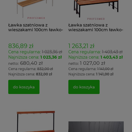
Ławka szatniowa z
Ławka szatniowa z
wieszakami 100cm ławko-
wieszakami 100cm ławko-
wieszak jednostronny
wieszak dwustronny Łsz2
Łsz1
836,89 zł
1 263,21 zł
Cena regularna:
1 023,36 zł
Cena regularna:
1 403,43 zł
Najniższa cena:
1 023,36 zł
Najniższa cena:
1 403,43 zł
680,40 zł
1 027,00 zł
Cena regularna:
832,00 zł
Cena regularna:
1 141,00 zł
Najniższa cena:
832,00 zł
Najniższa cena:
1 141,00 zł
do koszyka
do koszyka