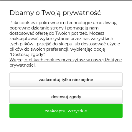
Dbamy o Twoją prywatność
Regulamin
Pliki cookies i pokrewne im technologie umożliwiają
poprawne działanie strony i pomagają nam
Dostawa - realizacja
dostosować ofertę do Twoich potrzeb. Możesz
zaakceptować wykorzystanie przez nas wszystkich
tych plików i przejść do sklepu lub dostosować użycie
Gwarancja i zwroty
plików do swoich preferencji, wybierając opcję
"Dostosuj zgody".
Więcej o plikach cookies przeczytasz w naszej Polityce
Pomoc
prywatności.
zaakceptuj tylko niezbędne
dostosuj zgody
zaakceptuj wszystkie
© 2026 profesmeb.pl. Wszelkie prawa zastrzeżone.
Styl graficzny ShopGadget.pl
Sklep internetowy Shoper.pl