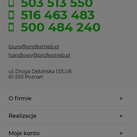
503 513 550
516 463 483
500 484 240
biuro@profesmeb.pl
handlowy@profesmeb.pl
ul. Droga Dębińska 13/LU6
61-555 Poznań
O firmie
Realizacje
Moje konto