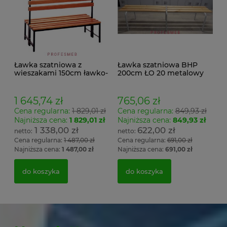
Ławka szatniowa z
Ławka szatniowa BHP
wieszakami 150cm ławko-
200cm ŁO 20 metalowy
wieszak dwustronny
stelaż. siedzisko z drewna
Łsz2a
1 645,74 zł
765,06 zł
Cena regularna:
1 829,01 zł
Cena regularna:
849,93 zł
Najniższa cena:
1 829,01 zł
Najniższa cena:
849,93 zł
1 338,00 zł
622,00 zł
Cena regularna:
1 487,00 zł
Cena regularna:
691,00 zł
Najniższa cena:
1 487,00 zł
Najniższa cena:
691,00 zł
do koszyka
do koszyka