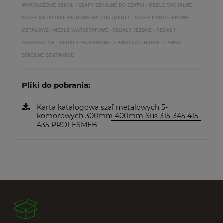
WYPOSAŻENIE SZKÓŁ - SZAFY SZKOLNE DO SZATNI - MEBLE SOCJALNE -
SZAFY METALOWE BIUROWE NA DOKUMENTY - SZAFY KARTOTEKOWE
METALOWE - MEBLE WARSZTATOWE - REGAŁY JEZDNE - REGAŁY
ARCHIWALNE - REGAŁY PRZESUWNE - ŁAWKI SZATNIOWE - ŁAWKI
SZKOLNE SZATNIOWE
Pliki do pobrania:
Karta katalogowa szaf metalowych 5-
komorowych 300mm 400mm Sus 315-345 415-
435 PROFESMEB