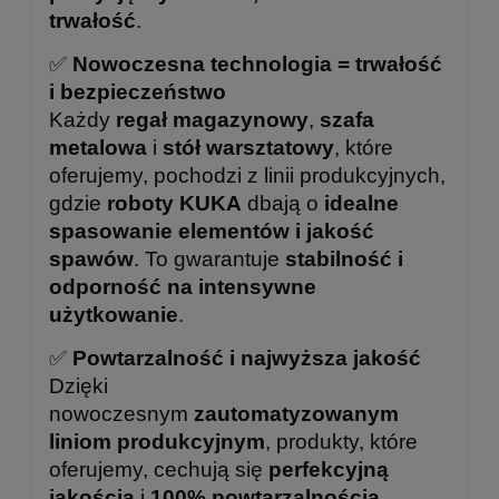
trwałość
.
✅
Nowoczesna technologia = trwałość
i bezpieczeństwo
Każdy
regał magazynowy
,
szafa
metalowa
i
stół warsztatowy
, które
oferujemy, pochodzi z linii produkcyjnych,
gdzie
roboty KUKA
dbają o
idealne
spasowanie elementów i jakość
spawów
. To gwarantuje
stabilność i
odporność na intensywne
użytkowanie
.
✅
Powtarzalność i najwyższa jakość
Dzięki
nowoczesnym
zautomatyzowanym
liniom produkcyjnym
, produkty, które
oferujemy, cechują się
perfekcyjną
jakością
i
100% powtarzalnością
.