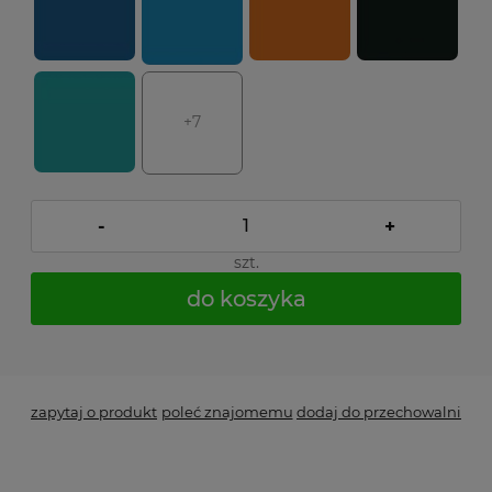
+7
-
+
szt.
do koszyka
*
- Pole wymagane
zapytaj o produkt
poleć znajomemu
dodaj do przechowalni