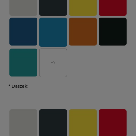
+7
*
Daszek: