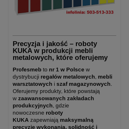
Precyzja i jakość – roboty
KUKA w produkcji mebli
metalowych, które oferujemy
Profesmeb
to
nr 1 w Polsce
w
dystrybucji
regałów metalowych
,
mebli
warsztatowych
i
szaf magazynowych
.
Oferujemy produkty, które powstają
w
zaawansowanych zakładach
produkcyjnych
, gdzie
nowoczesne
roboty
KUKA
zapewniają
maksymalną
precyzję wykonania, solidność i