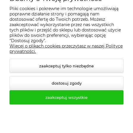
Zapraszamy do zakupów i kontaktu!
Pliki cookies i pokrewne im technologie umożliwiają
Razem stworzymy przestrzeń, która
poprawne działanie strony i pomagają nam
dostosować ofertę do Twoich potrzeb. Możesz
spełni Twoje oczekiwania. Sprawdź,
zaakceptować wykorzystanie przez nas wszystkich
jak łatwo i szybko możesz wyposażyć
tych plików i przejść do sklepu lub dostosować użycie
plików do swoich preferencji, wybierając opcję
swoją szatnię czy biuro z naszą
"Dostosuj zgody".
pomocą.
Więcej o plikach cookies przeczytasz w naszej Polityce
prywatności.
Gwarantujemy jakość, trwałość i
funkcjonalność.
zaakceptuj tylko niezbędne
dostosuj zgody
zaakceptuj wszystkie