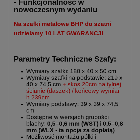
- Funkcjonalność w
nowoczesnym wydaniu
Na szafki metalowe BHP do szatni
udzielamy 10 LAT GWARANCJI
Parametry Techniczne Szafy:
Wymiary szafki: 180 x 40 x 50 cm
Wymiary szafki na podstawie: 219 x
40 x 74,5 cm
+ skos 20cm na tylnej
ścianie (daszek) / końcowy wymiar
h.239cm
Wymiary podstawy: 39 x 39 x 74,5
cm
Dostępne w wersjach grubości
blachy:
0,5–0,6 mm (WST)
i
0,5–0,8
mm
(WLX - ta opcja za dopłatą)
Możliwość montażu półki i