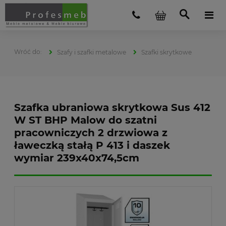
Szafy i szafki metalowe
Szafki skrytkowe
Szafka ubraniowa skrytkowa Sus 412
W ST BHP Malow do szatni
pracowniczych 2 drzwiowa z
ławeczką stałą P 413 i daszek
wymiar 239x40x74,5cm