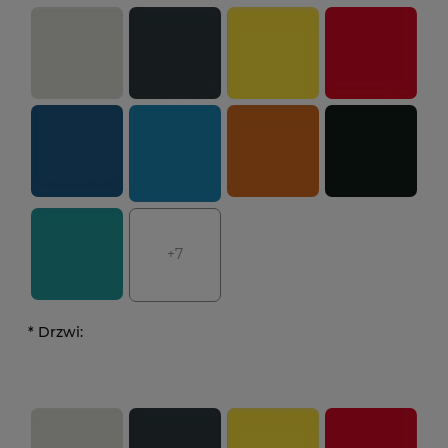
+7
*
Drzwi: