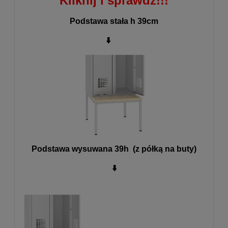
Kliknij i sprawdź!!!
Podstawa stała h 39cm
⬇️
Podstawa wysuwana 39h (z półką na buty)
⬇️