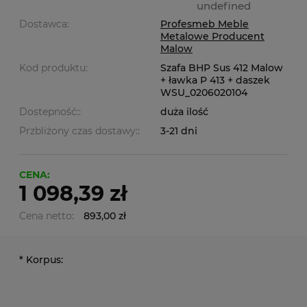
undefined
Dostawca:
Profesmeb Meble
Metalowe Producent
Malow
Kod produktu:
Szafa BHP Sus 412 Malow
+ ławka P 413 + daszek
WSU_0206020104
Dostepność::
duża ilość
Przbliżony czas dostawy::
3-21 dni
CENA:
1 098,39 zł
Cena netto:
893,00 zł
*
Korpus: