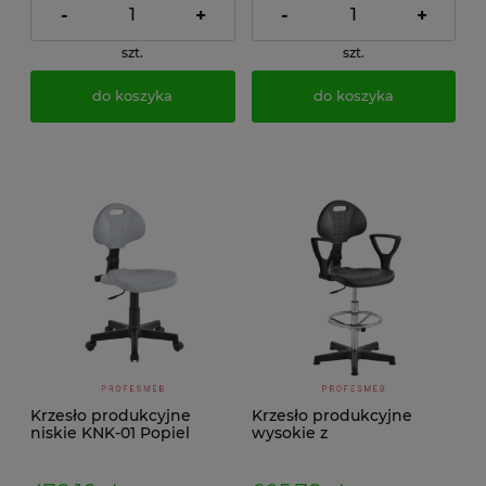
-
+
-
+
szt.
szt.
do koszyka
do koszyka
Krzesło produkcyjne
Krzesło produkcyjne
niskie KNK-01 Popiel
wysokie z
podłokietnikami KWCRp-
01