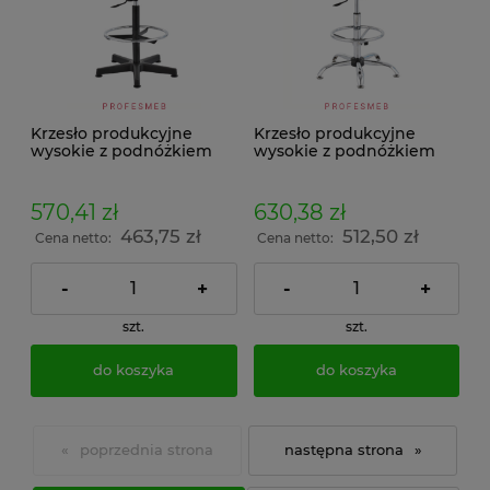
Krzesło produkcyjne
Krzesło produkcyjne
wysokie z podnóżkiem
wysokie z podnóżkiem
KWCz-02
KWSCr-01. Czarny
570,41 zł
630,38 zł
463,75 zł
512,50 zł
Cena netto:
Cena netto:
-
+
-
+
szt.
szt.
do koszyka
do koszyka
«
»