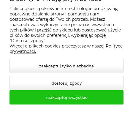
Pliki cookies i pokrewne im technologie umożliwiają
poprawne działanie strony i pomagają nam
dostosować ofertę do Twoich potrzeb. Możesz
zaakceptować wykorzystanie przez nas wszystkich
tych plików i przejść do sklepu lub dostosować użycie
plików do swoich preferencji, wybierając opcję
"Dostosuj zgody".
Więcej o plikach cookies przeczytasz w naszej Polityce
prywatności.
zaakceptuj tylko niezbędne
Ławka szatniowa z
Ławka szatniowa BHP
wieszakami 150cm ławko-
200cm ŁO 20 metalowy
wieszak dwustronny
stelaż. siedzisko z drewna
dostosuj zgody
Łsz2a
1 645,74 zł
765,06 zł
zaakceptuj wszystkie
Cena regularna:
1 829,01 zł
Cena regularna:
849,93 zł
Najniższa cena:
1 829,01 zł
Najniższa cena:
849,93 zł