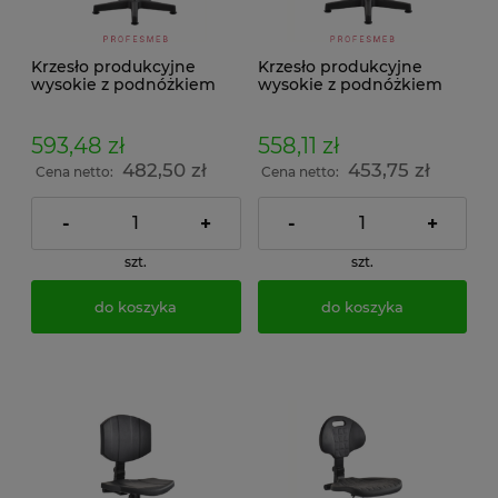
Krzesło produkcyjne
Krzesło produkcyjne
wysokie z podnóżkiem
wysokie z podnóżkiem
KWCrK-01 Popiel
KWCz-01
593,48 zł
558,11 zł
482,50 zł
453,75 zł
Cena netto:
Cena netto:
-
+
-
+
szt.
szt.
do koszyka
do koszyka