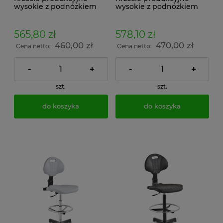
wysokie z podnóżkiem
wysokie z podnóżkiem
KWCr-01
KWCr-02
565,80 zł
578,10 zł
460,00 zł
470,00 zł
Cena netto:
Cena netto:
-
+
-
+
szt.
szt.
do koszyka
do koszyka