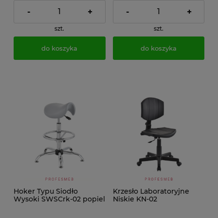
-
+
-
+
szt.
szt.
do koszyka
do koszyka
Hoker Typu Siodło
Krzesło Laboratoryjne
Wysoki SWSCrk-02 popiel
Niskie KN-02