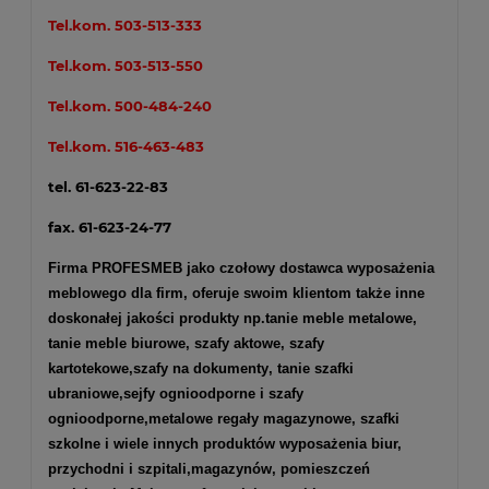
Tel.kom.
503-513-333
Tel.kom.
503-513-550
Tel.kom.
500-484-240
Tel.kom.
516-463-483
tel. 61-623-22-83
fax. 61-623-24-77
Firma PROFESMEB jako czołowy dostawca wyposażenia
meblowego dla firm, oferuje swoim klientom także inne
doskonałej jakości produkty np.
tanie meble metalowe
,
tanie meble biurowe
,
szafy aktowe
,
szafy
kartotekowe
,
szafy na dokumenty
, tanie szafki
ubraniowe,
sejfy ognioodporne
i
szafy
ognioodporne
,
metalowe regały magazynowe
,
szafki
szkolne
i wiele innych produktów wyposażenia biur,
przychodni i szpitali,magazynów, pomieszczeń