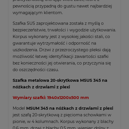
pewnością przypadną do gustu nawet najbardziej
wymagającym klientom.
Szafka SUS zaprojektowana została z myślą o
bezpieczeństwie, trwałości i wygodzie użytkowania.
Korpus wykonany jest z wysokiej jakości stali, co
gwarantuje wytrzymałość i odporność na
uszkodzenia. Drzwi z przezroczystego pleksi dają
możliwość łatwej identyfikacji zawartości szafki
bez konieczności jej otwierania, co przyczynia się
do oszczędności czasu.
Szafka metalowa 20-skrytkowa MSUS 345 na
nóżkach z drzwiami z plexi
Wymiary szafki: 1940x1200x500 mm
Model
MSUM 345 na nóżkach z drzwiami z plexi
jest szafą 20-skrytkową z pięcioma schowkami w
pionie, w 4 kolumnach. Korpus wykonany z blachy
0,6 mm, drzwi z blachy 0,5 mm, wieniec dolny z