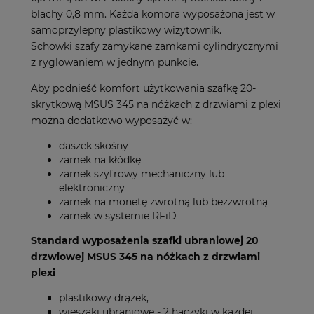
blachy 0,8 mm. Każda komora wyposażona jest w
samoprzylepny plastikowy wizytownik.
Schowki szafy zamykane zamkami cylindrycznymi
z ryglowaniem w jednym punkcie.
Aby podnieść komfort użytkowania szafkę 20-
skrytkową MSUS 345 na nóżkach z drzwiami z plexi
można dodatkowo wyposażyć w:
daszek skośny
zamek na kłódkę
zamek szyfrowy mechaniczny lub
elektroniczny
zamek na monetę zwrotną lub bezzwrotną
zamek w systemie RFiD
Standard wyposażenia szafki ubraniowej 20
drzwiowej MSUS 345 na nóżkach z drzwiami
plexi
plastikowy drążek,
wieszaki ubraniowe - 2 haczyki w każdej