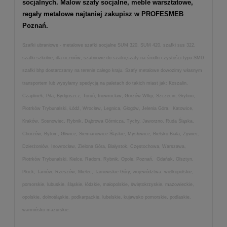
socjalnych. Malow szafy socjalne, meble warsztatowe,
regały metalowe najtaniej zakupisz w PROFESMEB
Poznań.
Szafki ubraniowe - metalowe szafki socjalne SUM 320, SUM 420, szafki sus 322,
szafki szkolne, dla uczniów, szatniowe do szatni,szafy na środki czystości typu SMD
szafki bhp dostarczamy na terenie całego kraju. Szafy metalowe dowozimy własnym
transportem lub wysyłamy spedycją na paletach do takich miast jak: Koszalin,
Czaplinek, Piła, Bydgoszcz, Toruń, Inowrocław, Gorzów Wlkp, Szczecin, Gryfino,
Piotrków Trybunalski, Łódź, Wrocław, Legnica, Głogów, Jelenia Góra, Katowice,
Kraków, Sosnowiec, Rybnik, Dąbrowa Górnicza, Tychy, Jaworzno, Ruda Śląska,
Chorzów, Bytom, Gliwice, Siemianowice Śląskie, Mysłowice, Bielsko Biała, Żywiec,
Dzierżoniów, Inowrocław, Zielona Góra, Białystok, Częstochowa, Warszawa,
Piotrków Trybunalski, Kielce, Radom, Rybnik, Opole, Poznań, Gdańsk, Olsztyn,
Płock, Tarnów, Rzeszów, Mielec, Tarnowskie Góry, województwa: wielkopolskie,
pomorskie, lubuskie, śląskie, łódzkie, małopolskie, świętokrzyskie, mazowieckie,
opolskie, dolnośląskie, podkarpackie, lubelskie, kujawsko pomorskie, podlaskie,
warmińsko mazurskie.