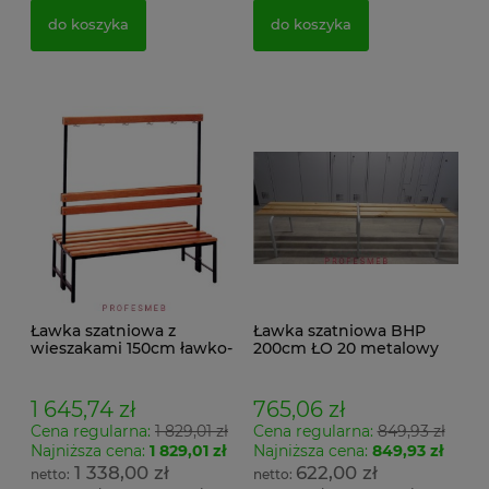
do koszyka
do koszyka
Ławka szatniowa z
Ławka szatniowa BHP
wieszakami 150cm ławko-
200cm ŁO 20 metalowy
wieszak dwustronny
stelaż. siedzisko z drewna
Łsz2a
1 645,74 zł
765,06 zł
Cena regularna:
1 829,01 zł
Cena regularna:
849,93 zł
Najniższa cena:
1 829,01 zł
Najniższa cena:
849,93 zł
1 338,00 zł
622,00 zł