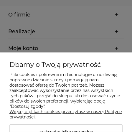
O firmie
Realizacje
Moje konto
Dbamy o Twoją prywatność
Regulamin
Pliki cookies i pokrewne im technologie umożliwiają
poprawne działanie strony i pomagają nam
Dostawa - realizacja
dostosować ofertę do Twoich potrzeb. Możesz
zaakceptować wykorzystanie przez nas wszystkich
tych plików i przejść do sklepu lub dostosować użycie
Gwarancja i zwroty
plików do swoich preferencji, wybierając opcję
"Dostosuj zgody".
Więcej o plikach cookies przeczytasz w naszej Polityce
Pomoc
prywatności.
zaakceptuj tylko niezbędne