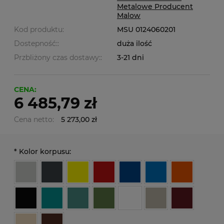
Metalowe Producent
Malow
Kod produktu:
MSU 0124060201
Dostepność::
duża ilość
Przbliżony czas dostawy::
3-21 dni
CENA:
6 485,79 zł
Cena netto:
5 273,00 zł
*
Kolor korpusu: