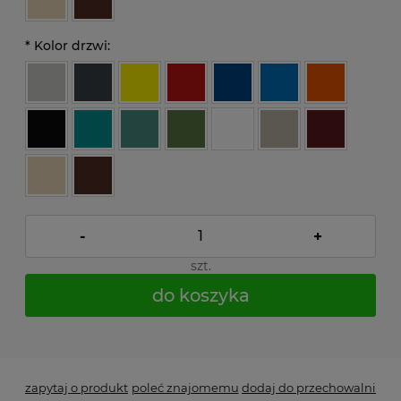
*
Kolor drzwi:
-
+
szt.
do koszyka
*
- Pole wymagane
zapytaj o produkt
poleć znajomemu
dodaj do przechowalni