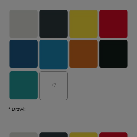
+7
*
Drzwi: