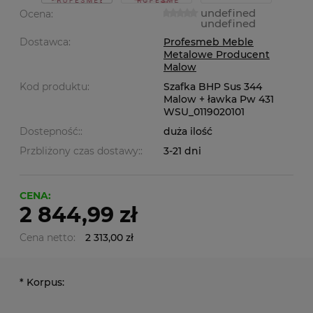
undefined
Ocena:
undefined
Dostawca:
Profesmeb Meble
Metalowe Producent
Malow
Kod produktu:
Szafka BHP Sus 344
Malow + ławka Pw 431
WSU_0119020101
Dostepność::
duża ilość
Przbliżony czas dostawy::
3-21 dni
CENA:
2 844,99 zł
Cena netto:
2 313,00 zł
*
Korpus: