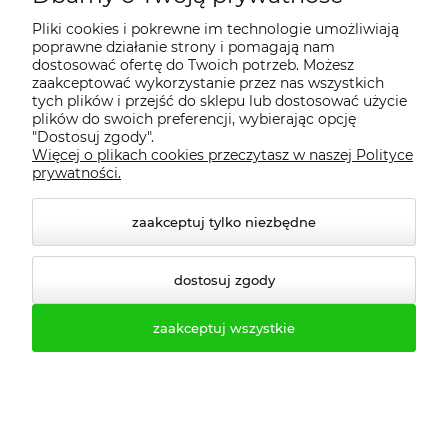
Pliki cookies i pokrewne im technologie umożliwiają
poprawne działanie strony i pomagają nam
dostosować ofertę do Twoich potrzeb. Możesz
zaakceptować wykorzystanie przez nas wszystkich
tych plików i przejść do sklepu lub dostosować użycie
plików do swoich preferencji, wybierając opcję
"Dostosuj zgody".
Więcej o plikach cookies przeczytasz w naszej Polityce
prywatności.
zaakceptuj tylko niezbędne
dostosuj zgody
Biuro obsługi klienta:
zaakceptuj wszystkie
biuro@profesmeb.pl
handlowy@profesmeb.pl
Tel.kom. 503-513-333