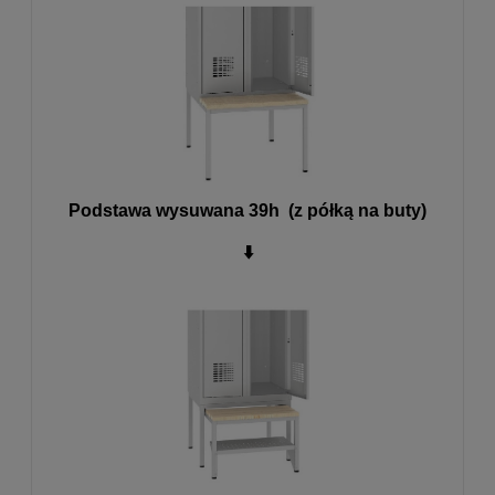
Podstawa wysuwana 39h (z półką na buty)
⬇️