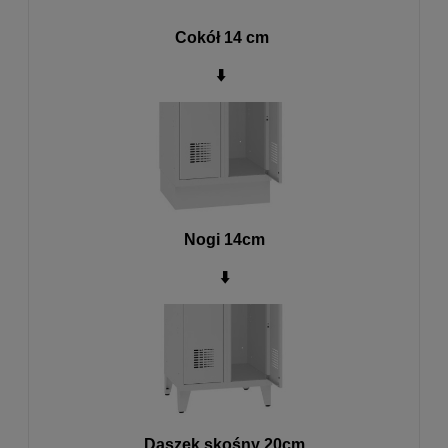
Cokół 14 cm
⬇️
Nogi 14cm
⬇️
Daszek skośny 20cm