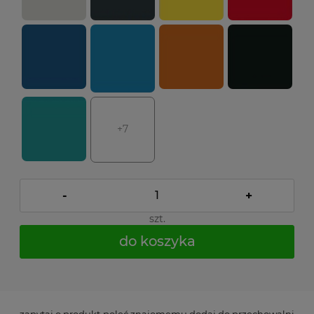
+7
-
+
szt.
do koszyka
*
- Pole wymagane
zapytaj o produkt
poleć znajomemu
dodaj do przechowalni