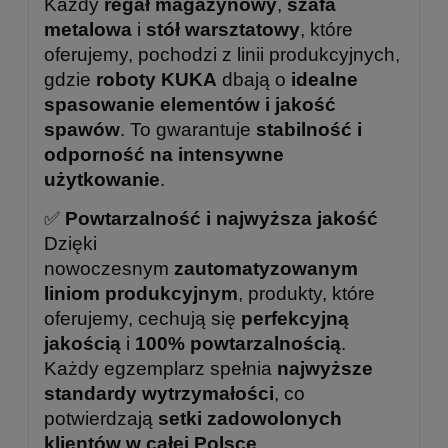
Każdy
regał magazynowy
,
szafa
metalowa
i
stół warsztatowy
, które
oferujemy, pochodzi z linii produkcyjnych,
gdzie
roboty KUKA
dbają o
idealne
spasowanie elementów i jakość
spawów
. To gwarantuje
stabilność i
odporność na intensywne
użytkowanie
.
✅
Powtarzalność i najwyższa jakość
Dzięki
nowoczesnym
zautomatyzowanym
liniom produkcyjnym
, produkty, które
oferujemy, cechują się
perfekcyjną
jakością
i
100% powtarzalnością
.
Każdy egzemplarz spełnia
najwyższe
standardy wytrzymałości
, co
potwierdzają
setki zadowolonych
klientów w całej Polsce
.