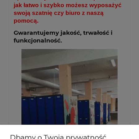
jak łatwo i szybko możesz wyposażyć
swoją szatnię czy biuro z naszą
pomocą.
Gwarantujemy jakość, trwałość i
funkcjonalność.
Dbamy o Twoją prywatność