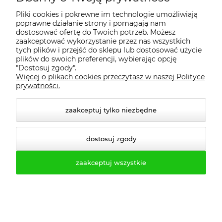
Pliki cookies i pokrewne im technologie umożliwiają
poprawne działanie strony i pomagają nam
dostosować ofertę do Twoich potrzeb. Możesz
zaakceptować wykorzystanie przez nas wszystkich
tych plików i przejść do sklepu lub dostosować użycie
plików do swoich preferencji, wybierając opcję
"Dostosuj zgody".
Więcej o plikach cookies przeczytasz w naszej Polityce
prywatności.
Biuro obsługi klienta:
zaakceptuj tylko niezbędne
biuro@profesmeb.pl
handlowy@profesmeb.pl
dostosuj zgody
Tel.kom. 503-513-333
zaakceptuj wszystkie
Tel.kom. 503-513-550
Tel.kom. 500-484-240
Tel.kom. 516-463-483