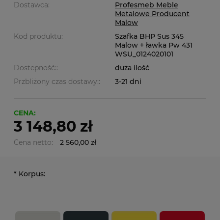
Dostawca:
Profesmeb Meble
Metalowe Producent
Malow
Kod produktu:
Szafka BHP Sus 345
Malow + ławka Pw 431
WSU_0124020101
Dostepność::
duża ilość
Przbliżony czas dostawy::
3-21 dni
CENA:
3 148,80 zł
Cena netto:
2 560,00 zł
*
Korpus: