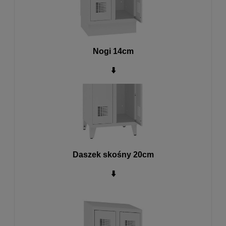
Nogi 14cm
⬇️
Daszek skośny 20cm
⬇️