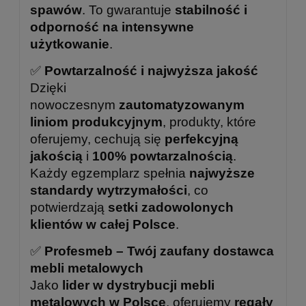
spawów
. To gwarantuje
stabilność i
odporność na intensywne
użytkowanie
.
✅
Powtarzalność i najwyższa jakość
Dzięki
nowoczesnym
zautomatyzowanym
liniom produkcyjnym
, produkty, które
oferujemy, cechują się
perfekcyjną
jakością
i
100% powtarzalnością
.
Każdy egzemplarz spełnia
najwyższe
standardy wytrzymałości
, co
potwierdzają
setki zadowolonych
klientów w całej Polsce
.
✅
Profesmeb – Twój zaufany dostawca
mebli metalowych
Jako
lider w dystrybucji mebli
metalowych w Polsce
, oferujemy
regały