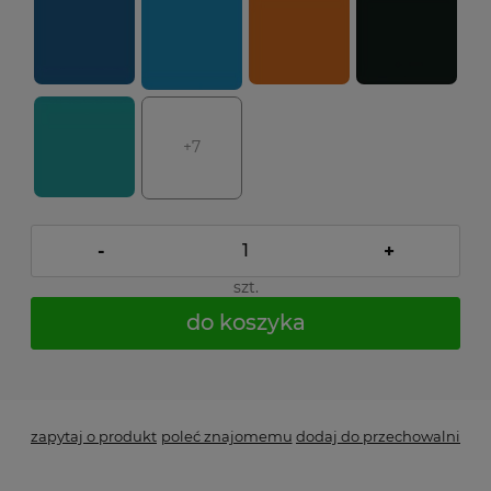
+7
-
+
szt.
do koszyka
*
- Pole wymagane
zapytaj o produkt
poleć znajomemu
dodaj do przechowalni