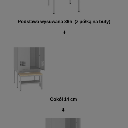
Podstawa wysuwana 39h (z półką na buty)
⬇️
Cokół 14 cm
⬇️