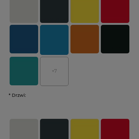
+7
*
Drzwi: