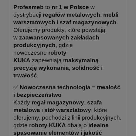
Profesmeb
to
nr 1 w Polsce
w
dystrybucji
regałów metalowych
,
mebli
warsztatowych
i
szaf magazynowych
.
Oferujemy produkty, które powstają
w
zaawansowanych zakładach
produkcyjnych
, gdzie
nowoczesne
roboty
KUKA
zapewniają
maksymalną
precyzję wykonania, solidność i
trwałość
.
✅
Nowoczesna technologia = trwałość
i bezpieczeństwo
Każdy
regał magazynowy
,
szafa
metalowa
i
stół warsztatowy
, które
oferujemy, pochodzi z linii produkcyjnych,
gdzie
roboty KUKA
dbają o
idealne
spasowanie elementów i jakość