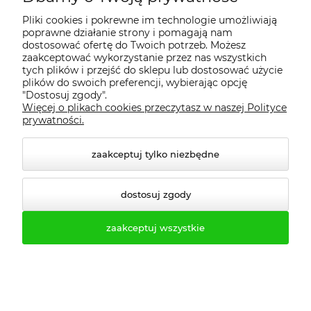
Rzeszów, Elbląg, Mielec, Tarnowskie Góry, Radom, Kalisz, Środa Wlkp, Sosnowiec,
Pliki cookies i pokrewne im technologie umożliwiają
Bytom, Wieliczka, Dąbrowa, Częstochowa, Rzeszów, Nakło, województwa:
poprawne działanie strony i pomagają nam
wielkopolskie, pomorskie, lubuskie, śląskie, łódzkie, małopolskie, świętokrzyskie,
dostosować ofertę do Twoich potrzeb. Możesz
mazowieckie, opolskie, dolnośląskie, podkarpackie, lubelskie, kujawsko pomorskie,
zaakceptować wykorzystanie przez nas wszystkich
tych plików i przejść do sklepu lub dostosować użycie
podlaskie, warmińsko mazurskie.
plików do swoich preferencji, wybierając opcję
"Dostosuj zgody".
WYPOSAŻENIE SZKÓŁ - SZAFY SZKOLNE DO SZATNI - MEBLE SOCJALNE -
Więcej o plikach cookies przeczytasz w naszej Polityce
SZAFY METALOWE BIUROWE NA DOKUMENTY - SZAFY KARTOTEKOWE
prywatności.
METALOWE - MEBLE WARSZTATOWE - REGAŁY JEZDNE - REGAŁY
ARCHIWALNE - REGAŁY PRZESUWNE - ŁAWKI SZATNIOWE - ŁAWKI
zaakceptuj tylko niezbędne
SZKOLNE SZATNIOWE
dostosuj zgody
Pliki do pobrania:
zaakceptuj wszystkie
Kartka katalogowa PROFESMEB do szaf typu
Sus 300mm 400mm skrytkowo-ubraniowe
Sus 314 - 344 414-434