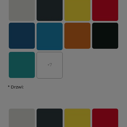
+7
*
Drzwi: