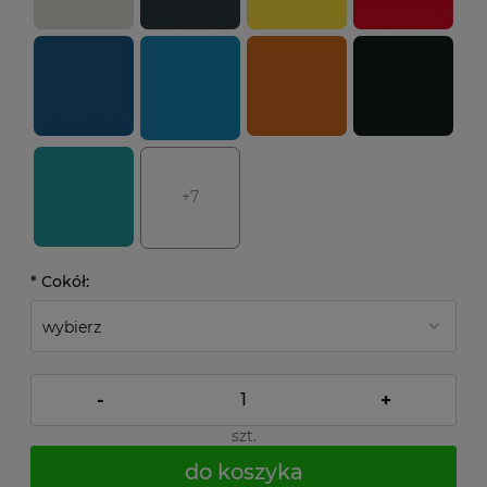
+7
*
Cokół:
-
+
szt.
do koszyka