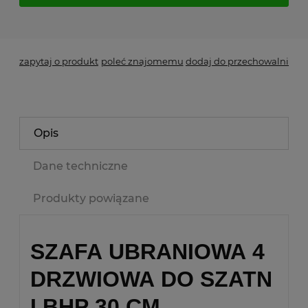
*
- Pole wymagane
zapytaj o produkt
poleć znajomemu
dodaj do przechowalni
Opis
Dane techniczne
Produkty powiązane
SZAFA UBRANIOWA 4
DRZWIOWA DO SZATN
I BHP 30 CM