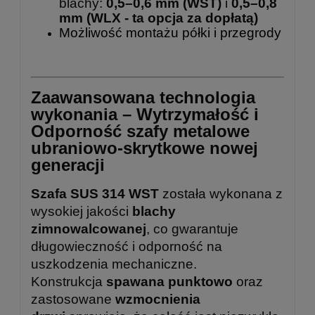
blachy:
0,5–0,6 mm (WST)
i
0,5–0,8
mm
(WLX - ta opcja za dopłatą)
Możliwość montażu półki i przegrody
Zaawansowana technologia
wykonania – Wytrzymałość i
Odporność szafy metalowe
ubraniowo-skrytkowe nowej
generacji
Szafa SUS 314 WST
została wykonana z
wysokiej jakości
blachy
zimnowalcowanej
, co gwarantuje
długowieczność i odporność na
uszkodzenia mechaniczne.
Konstrukcja
spawana punktowo
oraz
zastosowane
wzmocnienia