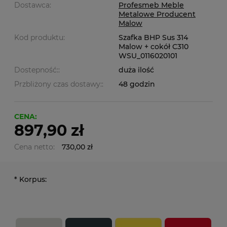
Dostawca:
Profesmeb Meble
Metalowe Producent
Malow
Kod produktu:
Szafka BHP Sus 314
Malow + cokół C310
WSU_0116020101
Dostepność::
duża ilość
Przbliżony czas dostawy::
48 godzin
CENA:
897,90 zł
Cena netto:
730,00 zł
*
Korpus: