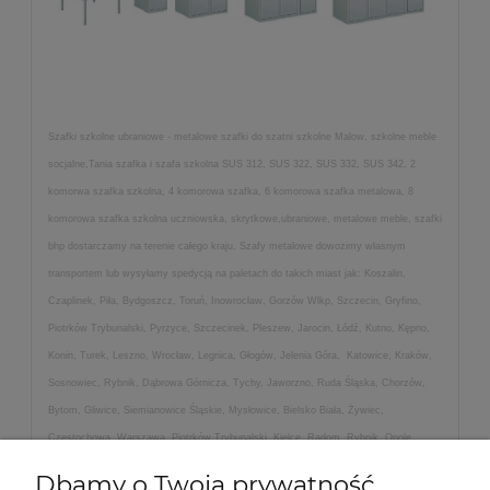
Szafki szkolne ubraniowe - metalowe szafki do szatni szkolne Malow, szkolne meble
socjalne,Tania szafka i szafa szkolna SUS 312, SUS 322, SUS 332, SUS 342, 2
komorwa szafka szkolna, 4 komorowa szafka, 6 komorowa szafka metalowa, 8
komorowa szafka szkolna uczniowska, skrytkowe,ubraniowe, metalowe meble, szafki
bhp dostarczamy na terenie całego kraju. Szafy metalowe dowozimy własnym
transportem lub wysyłamy spedycją na paletach do takich miast jak: Koszalin,
Czaplinek, Piła, Bydgoszcz, Toruń, Inowrocław, Gorzów Wlkp, Szczecin, Gryfino,
Piotrków Trybunalski, Pyrzyce, Szczecinek, Pleszew, Jarocin, Łódź, Kutno, Kępno,
Konin, Turek, Leszno, Wrocław, Legnica, Głogów, Jelenia Góra, Katowice, Kraków,
Sosnowiec, Rybnik, Dąbrowa Górnicza, Tychy, Jaworzno, Ruda Śląska, Chorzów,
Bytom, Gliwice, Siemianowice Śląskie, Mysłowice, Bielsko Biała, Żywiec,
Częstochowa, Warszawa, Piotrków Trybunalski, Kielce, Radom, Rybnik, Opole,
Poznań, Gdynia, Wejherowo, Sopot, Trójmiasto, Gdańsk, Olsztyn, Płock, Tarnów,
Dbamy o Twoją prywatność