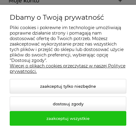
Moje konto
Dbamy o Twoją prywatność
Regulamin
Pliki cookies i pokrewne im technologie umożliwiają
poprawne działanie strony i pomagają nam
Dostawa - realizacja
dostosować ofertę do Twoich potrzeb. Możesz
zaakceptować wykorzystanie przez nas wszystkich
tych plików i przejść do sklepu lub dostosować użycie
Gwarancja i zwroty
plików do swoich preferencji, wybierając opcję
"Dostosuj zgody".
Więcej o plikach cookies przeczytasz w naszej Polityce
Pomoc
prywatności.
zaakceptuj tylko niezbędne
dostosuj zgody
zaakceptuj wszystkie
© 2026 profesmeb.pl. Wszelkie prawa zastrzeżone.