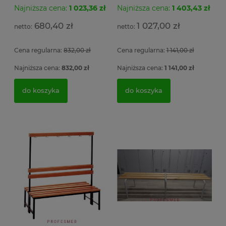
Najniższa cena:
1 023,36 zł
Najniższa cena:
1 403,43 zł
Se
Szafa metalowa MSWV 110/5-35 Malow do
Fo
Ar
ładowania elektronarzędzi 3 półki z listwą zasilającą
po
680,40 zł
1 027,00 zł
5 gniazdek 104x100x50cm
ob
si
Cena regularna:
832,00 zł
Cena regularna:
1 141,00 zł
2 
4 056,54 zł
1
Najniższa cena:
832,00 zł
Najniższa cena:
1 141,00 zł
3 298,00 zł
do koszyka
do koszyka
do koszyka