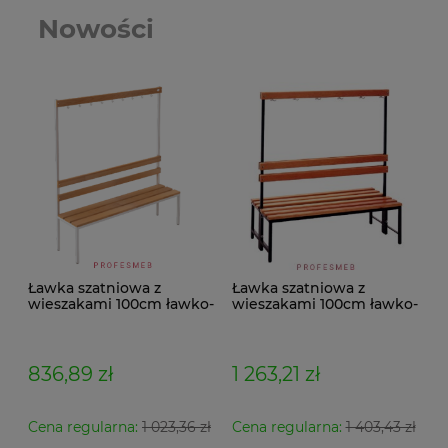
Nowości
Ławka szatniowa z
Ławka szatniowa z
wieszakami 100cm ławko-
wieszakami 100cm ławko-
wieszak jednostronny
wieszak dwustronny Łsz2
Łsz1
836,89 zł
1 263,21 zł
Cena regularna:
1 023,36 zł
Cena regularna:
1 403,43 zł