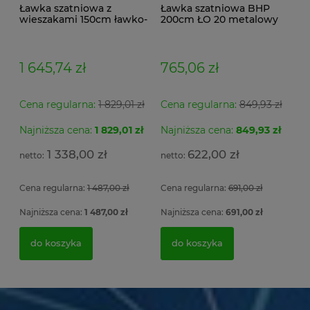
Ławka szatniowa z
Ławka szatniowa BHP
wieszakami 150cm ławko-
200cm ŁO 20 metalowy
wieszak dwustronny
stelaż. siedzisko z drewna
Łsz2a
1 645,74 zł
765,06 zł
Cena regularna:
1 829,01 zł
Cena regularna:
849,93 zł
Najniższa cena:
1 829,01 zł
Najniższa cena:
849,93 zł
1 338,00 zł
622,00 zł
Cena regularna:
1 487,00 zł
Cena regularna:
691,00 zł
Najniższa cena:
1 487,00 zł
Najniższa cena:
691,00 zł
do koszyka
do koszyka