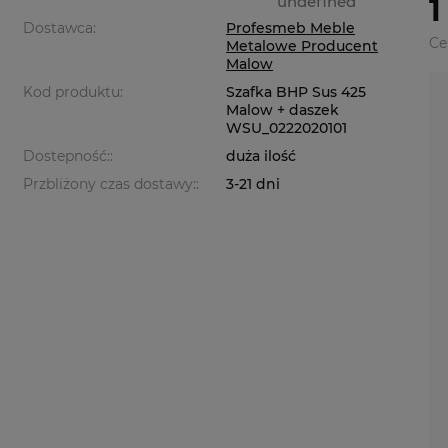
undefined
1
Dostawca:
Profesmeb Meble
Ce
Metalowe Producent
Malow
Kod produktu:
Szafka BHP Sus 425
Malow + daszek
WSU_0222020101
Dostepność::
duża ilość
Przbliżony czas dostawy::
3-21 dni