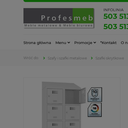
INFOLINIA
503 51
503 51
Strona główna
Menu
Promocje
*Kontakt
O n
Szafy i szafki metalowe
Szafki skrytkowe