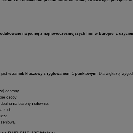
produkowane na jednej z najnowocześniejszych linii w Europie, z użyc
 jest w
zamek kluczowy z ryglowaniem 1-punktowym
. Dla większej wygo
zej ochrony.
żne osoby.
idealna na baseny i siłownie.
na kod.
udze.
iżeniową.