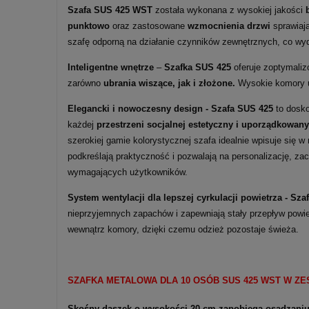
Szafa SUS 425 WST
została wykonana z wysokiej jakości
punktowo
oraz zastosowane
wzmocnienia drzwi
sprawiają
szafę odporną na działanie czynników zewnętrznych, co wy
Inteligentne wnętrze
–
Szafka SUS 425
oferuje zoptymaliz
zarówno
ubrania wiszące, jak i złożone.
Wysokie komory um
Elegancki i nowoczesny design - Szafa SUS 425
to dosko
każdej
przestrzeni socjalnej estetyczny i uporządkowany
szerokiej gamie kolorystycznej szafa idealnie wpisuje się w
podkreślają praktyczność i pozwalają na personalizację, z
wymagających użytkowników.
System wentylacji dla lepszej cyrkulacji powietrza -
Sza
nieprzyjemnych zapachów i zapewniają stały przepływ powie
wewnątrz komory, dzięki czemu odzież pozostaje świeża.
SZAFKA METALOWA DLA 10 OSÓB SUS 425 WST W ZE
Skośny daszek o wysokości 20 cm zapobiega osadzaniu 