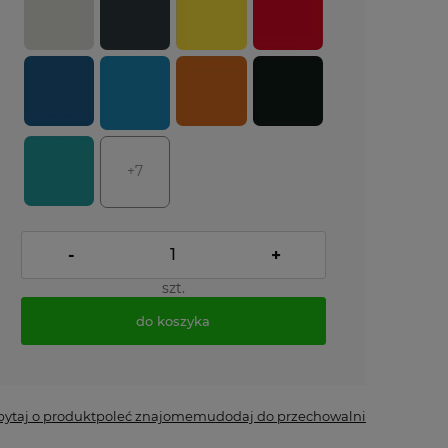
+7
-
+
szt.
do koszyka
*
- Pole wymagane
pytaj o produkt
poleć znajomemu
dodaj do przechowalni