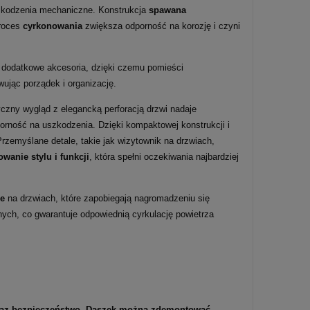
szkodzenia mechaniczne. Konstrukcja
spawana
proces
cyrkonowania
zwiększa odporność na korozję i czyni
 dodatkowe akcesoria, dzięki czemu pomieści
ując porządek i organizację.
yczny wygląd z elegancką perforacją drzwi nadaje
orność na uszkodzenia. Dzięki kompaktowej konstrukcji i
rzemyślane detale, takie jak wizytownik na drzwiach,
wanie stylu i funkcji
, która spełni oczekiwania najbardziej
ne
na drzwiach, które zapobiegają nagromadzeniu się
ych, co gwarantuje odpowiednią cyrkulację powietrza
oraz bezpieczeństwo. Daszek można zdemontować.