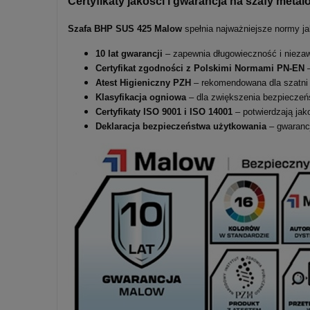
Certyfikaty jakości i gwarancja na szafy me
Szafa BHP SUS 425 Malow
spełnia najważniejsze normy ja
10 lat gwarancji
– zapewnia długowieczność i nieza
Certyfikat zgodności z Polskimi Normami PN-EN
–
Atest Higieniczny PZH
– rekomendowana dla szatni 
Klasyfikacja ogniowa
– dla zwiększenia bezpieczeń
Certyfikaty ISO 9001 i ISO 14001
– potwierdzają jak
Deklaracja bezpieczeństwa użytkowania
– gwarancj