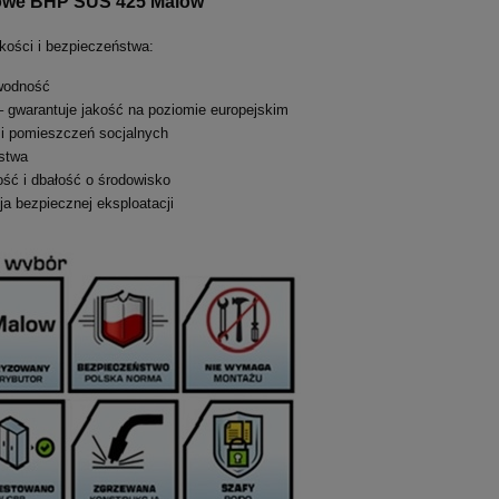
talowe BHP SUS 425 Malow
kości i bezpieczeństwa:
wodność
 gwarantuje jakość na poziomie europejskim
i pomieszczeń socjalnych
stwa
ość i dbałość o środowisko
a bezpiecznej eksploatacji