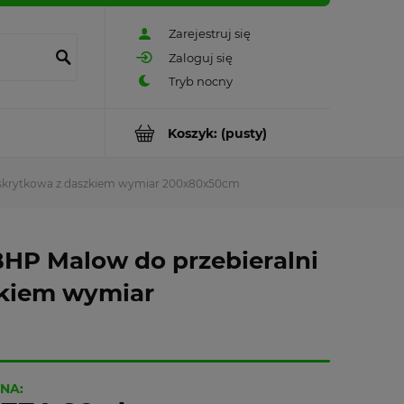
Zarejestruj się
Zaloguj się
Koszyk:
(pusty)
0 skrytkowa z daszkiem wymiar 200x80x50cm
BHP Malow do przebieralni
zkiem wymiar
NA: