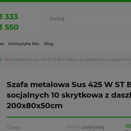
3 333
3 550
as
Kolorystyka RAL
Blog
Szafa metalowa Sus 425 W ST BHP Malow do przebieralni socjalnych 1
Szafa metalowa Sus 425 W ST 
socjalnych 10 skrytkowa z das
200x80x50cm
CE
undefined
Ocena: