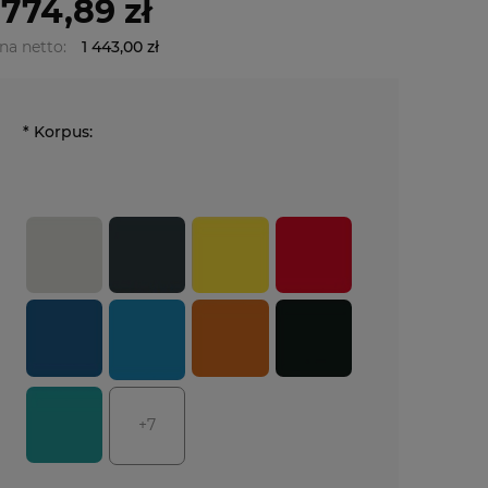
 774,89 zł
na netto:
1 443,00 zł
*
Korpus:
+7