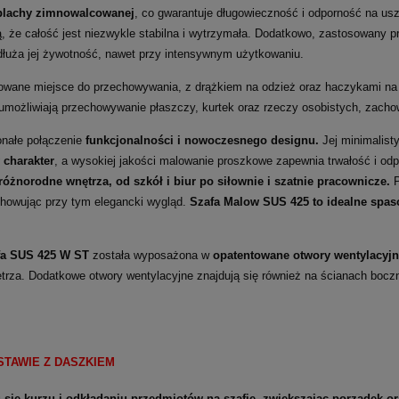
blachy zimnowalcowanej
, co gwarantuje długowieczność i odporność na u
, że całość jest niezwykle stabilna i wytrzymała. Dodatkowo, zastosowany 
dłuża jej żywotność, nawet przy intensywnym użytkowaniu.
owane miejsce do przechowywania, z drążkiem na odzież oraz haczykami na
ożliwiają przechowywanie płaszczy, kurtek oraz rzeczy osobistych, zachow
nałe połączenie
funkcjonalności i nowoczesnego designu.
Jej minimalist
 charakter
, a wysokiej jakości malowanie proszkowe zapewnia trwałość i odp
różnorodne wnętrza, od szkół i biur po siłownie i szatnie pracownicze.
P
achowując przy tym elegancki wygląd.
Szafa Malow SUS 425 to idealne spaso
fa SUS 425 W ST
została wyposażona w
opatentowane otwory wentylacyj
trza. Dodatkowe otwory wentylacyjne znajdują się również na ścianach boczn
STAWIE Z DASZKIEM
się kurzu i odkładaniu przedmiotów na szafie, zwiększając porządek 