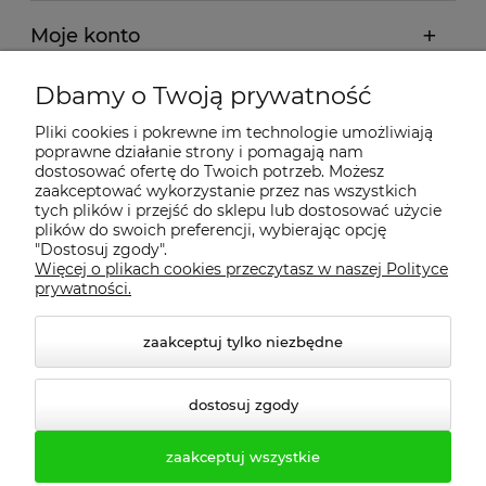
Moje konto
Dbamy o Twoją prywatność
Regulamin
Pliki cookies i pokrewne im technologie umożliwiają
poprawne działanie strony i pomagają nam
Dostawa - realizacja
dostosować ofertę do Twoich potrzeb. Możesz
zaakceptować wykorzystanie przez nas wszystkich
tych plików i przejść do sklepu lub dostosować użycie
Gwarancja i zwroty
plików do swoich preferencji, wybierając opcję
"Dostosuj zgody".
Więcej o plikach cookies przeczytasz w naszej Polityce
Pomoc
prywatności.
zaakceptuj tylko niezbędne
dostosuj zgody
zaakceptuj wszystkie