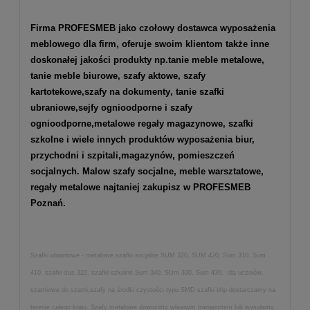
Firma PROFESMEB jako czołowy dostawca wyposażenia
meblowego dla firm, oferuje swoim klientom także inne
doskonałej jakości produkty np.
tanie meble metalowe
,
tanie meble biurowe
,
szafy aktowe
,
szafy
kartotekowe
,
szafy na dokumenty
, tanie szafki
ubraniowe,
sejfy ognioodporne
i
szafy
ognioodporne
,
metalowe regały magazynowe
,
szafki
szkolne
i wiele innych produktów wyposażenia biur,
przychodni i szpitali,magazynów, pomieszczeń
socjalnych. Malow szafy socjalne, meble warsztatowe,
regały metalowe najtaniej zakupisz w PROFESMEB
Poznań.
Szafki ubraniowe - metalowe szafki socjalne SUM 320, SUM 420, Sum 310, Sum
410, szafki sus 322, szafki szkolne,Sum 340, SUm 330, Sum 430, dla uczniów,
szatniowe do szatni,szafy na środki czystości typu SMD szafki bhp dostarczamy na
terenie całego kraju. Szafy metalowe dowozimy własnym transportem lub wysyłamy