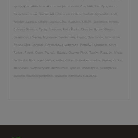
spedycją na paletach do takich miast jak: Koszalin, Czaplinek, Piła, Bydgoszcz,
Toruń, Inowrocław, Gorzów Wlkp, Szczecin, Gryfino, Piotrków Trybunalski, Łódź,
Wrocław, Legnica, Głogów, Jelenia Góra, Katowice, Kraków, Sosnowiec, Rybnik,
Dąbrowa Górnicza, Tychy, Jaworzno, Ruda Śląska, Chorzów, Bytom, Gliwice,
Siemianowice Śląskie, Mysłowice, Bielsko Biała, Żywiec, Dzierżoniów, Inowrocław,
Zielona Góra, Białystok, Częstochowa, Warszawa, Piotrków Trybunalski, Kielce,
Radom, Rybnik, Opole, Poznań, Gdańsk, Olsztyn, Płock, Tarnów, Rzeszów, Mielec,
Tarnowskie Góry, województwa: wielkopolskie, pomorskie, lubuskie, śląskie, łódzkie,
małopolskie, świętokrzyskie, mazowieckie, opolskie, dolnośląskie, podkarpackie,
lubelskie, kujawsko pomorskie, podlaskie, warmińsko mazurskie.