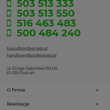
503 513 333
503 513 550
516 463 483
500 484 240
biuro@profesmeb.pl
handlowy@profesmeb.pl
ul. Droga Dębińska 13/LU6
61-555 Poznań
O firmie
Realizacje