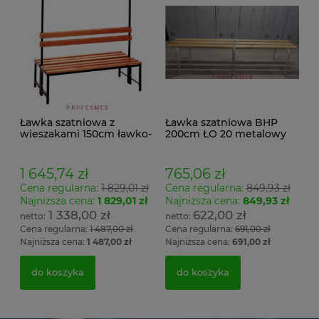
Ławka szatniowa z
Ławka szatniowa BHP
wieszakami 150cm ławko-
200cm ŁO 20 metalowy
wieszak dwustronny
stelaż. siedzisko z drewna
Łsz2a
1 645,74 zł
765,06 zł
Cena regularna:
1 829,01 zł
Cena regularna:
849,93 zł
Najniższa cena:
1 829,01 zł
Najniższa cena:
849,93 zł
1 338,00 zł
622,00 zł
Cena regularna:
1 487,00 zł
Cena regularna:
691,00 zł
Najniższa cena:
1 487,00 zł
Najniższa cena:
691,00 zł
do koszyka
do koszyka