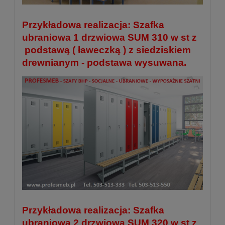
Przykładowa realizacja: Szafka
ubraniowa 1 drzwiowa SUM 310 w st z
podstawą ( ławeczką ) z siedziskiem
drewnianym - podstawa wysuwana.
Przykładowa realizacja: Szafka
ubraniowa 2 drzwiowa SUM 320 w st z