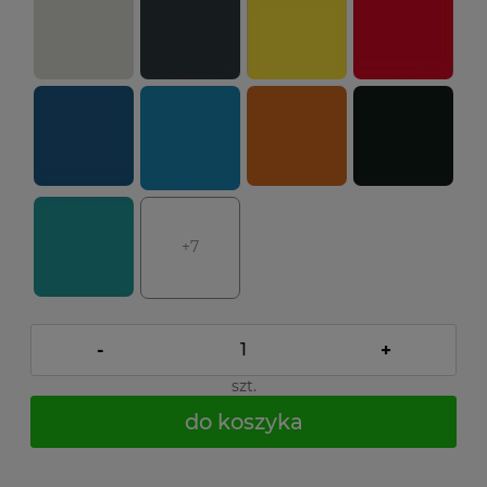
+7
-
+
szt.
do koszyka
*
- Pole wymagane