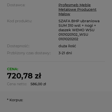
Dostawca:
Profesmeb Meble
Metalowe Producent
Malow
Kod produktu:
SZAFA BHP ubraniowa
SUM 310 wst + nogi +
daszek WEMO WSU
0101020102_WSU
0101020202
Dostepność::
duża ilość
Przbliżony czas dostawy::
3-21 dni
CENA:
720,78 zł
Cena netto:
586,00 zł
*
Korpus: