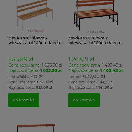
Ławka szatniowa z
Ławka szatniowa z
wieszakami 100cm ławko-
wieszakami 100cm ławko-
wieszak jednostronny
wieszak dwustronny Łsz2
Łsz1
836,89 zł
1 263,21 zł
Cena regularna:
1 023,36 zł
Cena regularna:
1 403,43 zł
Najniższa cena:
1 023,36 zł
Najniższa cena:
1 403,43 zł
680,40 zł
1 027,00 zł
Cena regularna:
832,00 zł
Cena regularna:
1 141,00 zł
Najniższa cena:
832,00 zł
Najniższa cena:
1 141,00 zł
do koszyka
do koszyka