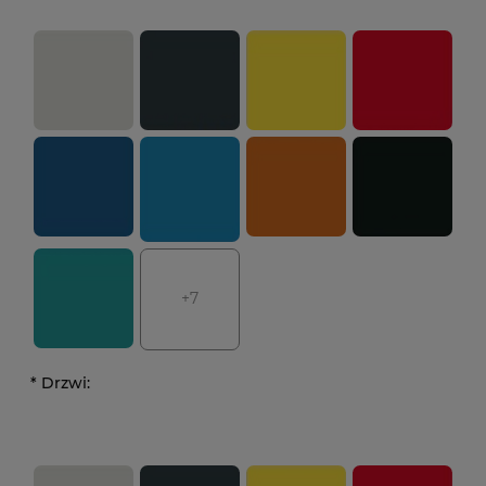
+7
*
Drzwi: