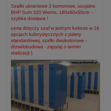
Szafki ubraniowe 2 komorowe, socjalne
BHP Sum 320 Wemo, 180x60x50cm
-
szybka dostawa !
cena dotyczy szaf w jednym kolorze w 16
opcjach kolorystycznych z palety
standardowej, szafki dwukolorowe -
drzwi/obudowa - zapytaj o termin
realizacji ).