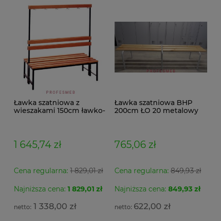
Ławka szatniowa z
Ławka szatniowa BHP
wieszakami 150cm ławko-
200cm ŁO 20 metalowy
wieszak dwustronny
stelaż. siedzisko z drewna
Łsz2a
1 645,74 zł
765,06 zł
Cena regularna:
1 829,01 zł
Cena regularna:
849,93 zł
Najniższa cena:
1 829,01 zł
Najniższa cena:
849,93 zł
1 338,00 zł
622,00 zł