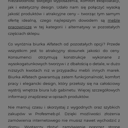
niezawodność swojego wyposażenia, komfort eksploatacji,
jak i estetyczny design. Udało nam się połączyć wysoką
jakość produktów i atrakcyjne ceny – tworząc tym samym
ofertę idealną, czego najlepszym dowodem są
meble
pracownicze
w tej kategorii i alternatywy w pozostałych
częściach sklepu.
Co wyróżnia biurka Alfatech od pozostałych opcji? Przede
wszystkim jest to atrakcyjny stosunek jakości do ceny.
Konsumenci otrzymują konstrukcje wykonane z
wysokogatunkowych tworzyw i z dbałością o detale, w dużo
niższych kwotach niż w przypadku mebli innych marek.
Biurka Alfatech gwarantują zatem funkcjonalność, komfort
pracy i elegancki design, który przełoży się na całościowy
wystrój wnętrza biura lub gabinetu. Więcej szczegółowych
informacji znajdziesz w opisach produktów.
Nie marnuj czasu i skorzystaj z wygodnych oraz szybkich
zakupów w Profesmeb.pl. Dzięki możliwości złożenia
zamówienia internetowego nie musisz nawet wychodzić z
domu. Wystarczy złożyć zamówienie poprzez stronę