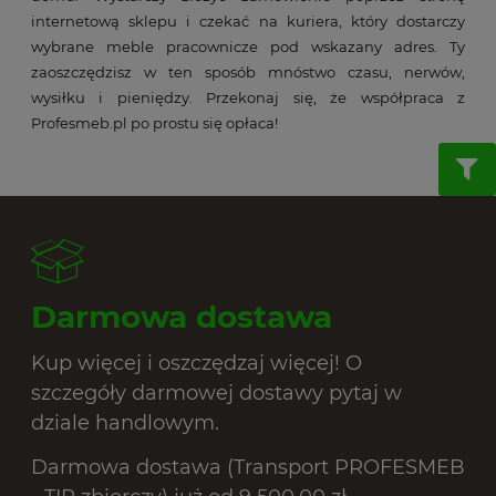
internetową sklepu i czekać na kuriera, który dostarczy
wybrane meble pracownicze pod wskazany adres. Ty
zaoszczędzisz w ten sposób mnóstwo czasu, nerwów,
wysiłku i pieniędzy. Przekonaj się, że współpraca z
Profesmeb.pl po prostu się opłaca!
Darmowa dostawa
Kup więcej i oszczędzaj więcej! O
szczegóły darmowej dostawy pytaj w
dziale handlowym.
Darmowa dostawa (Transport PROFESMEB