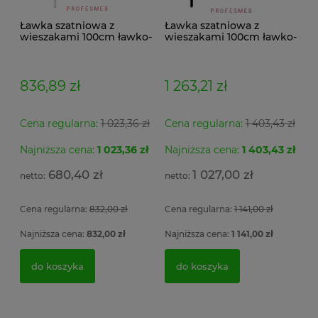
Ławka szatniowa z
Ławka szatniowa z
wieszakami 100cm ławko-
wieszakami 100cm ławko-
wieszak jednostronny
wieszak dwustronny Łsz2
Łsz1
836,89 zł
1 263,21 zł
Cena regularna:
1 023,36 zł
Cena regularna:
1 403,43 zł
Najniższa cena:
1 023,36 zł
Najniższa cena:
1 403,43 zł
Se
Szafa metalowa MSWV 110/5-35 Malow do
Fo
Ar
ładowania elektronarzędzi 3 półki z listwą zasilającą
po
680,40 zł
1 027,00 zł
5 gniazdek 104x100x50cm
ob
si
Cena regularna:
832,00 zł
Cena regularna:
1 141,00 zł
2 
4 056,54 zł
1
Najniższa cena:
832,00 zł
Najniższa cena:
1 141,00 zł
3 298,00 zł
do koszyka
do koszyka
do koszyka