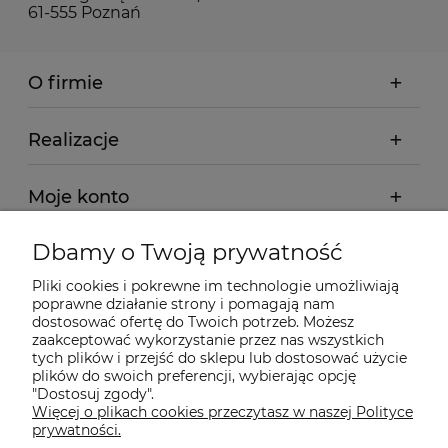
61-555 Poznań
O firmie
Realizacje
Moje konto
Dbamy o Twoją prywatność
Regulamin
Pliki cookies i pokrewne im technologie umożliwiają
poprawne działanie strony i pomagają nam
Dostawa - realizacja
dostosować ofertę do Twoich potrzeb. Możesz
zaakceptować wykorzystanie przez nas wszystkich
tych plików i przejść do sklepu lub dostosować użycie
Gwarancja i zwroty
plików do swoich preferencji, wybierając opcję
"Dostosuj zgody".
Więcej o plikach cookies przeczytasz w naszej Polityce
Pomoc
prywatności.