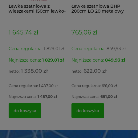
Ławka szatniowa z
Ławka szatniowa BHP
wieszakami 150cm ławko-
200cm ŁO 20 metalowy
wieszak dwustronny
stelaż. siedzisko z drewna
Łsz2a
1 645,74 zł
765,06 zł
Cena regularna:
1 829,01 zł
Cena regularna:
849,93 zł
Najniższa cena:
1 829,01 zł
Najniższa cena:
849,93 zł
1 338,00 zł
622,00 zł
Cena regularna:
1 487,00 zł
Cena regularna:
691,00 zł
Najniższa cena:
1 487,00 zł
Najniższa cena:
691,00 zł
do koszyka
do koszyka