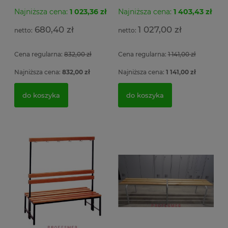
Najniższa cena:
1 023,36 zł
Najniższa cena:
1 403,43 zł
Se
Szafa metalowa MSWV 110/5-35 Malow do
Fo
Ar
ładowania elektronarzędzi 3 półki z listwą zasilającą
po
680,40 zł
1 027,00 zł
5 gniazdek 104x100x50cm
ob
si
Cena regularna:
832,00 zł
Cena regularna:
1 141,00 zł
2 
4 056,54 zł
1
Najniższa cena:
832,00 zł
Najniższa cena:
1 141,00 zł
3 298,00 zł
do koszyka
do koszyka
do koszyka