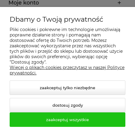
Moje konto
Dbamy o Twoją prywatność
Regulamin
Pliki cookies i pokrewne im technologie umożliwiają
poprawne działanie strony i pomagają nam
Dostawa - realizacja
dostosować ofertę do Twoich potrzeb. Możesz
zaakceptować wykorzystanie przez nas wszystkich
tych plików i przejść do sklepu lub dostosować użycie
Gwarancja i zwroty
plików do swoich preferencji, wybierając opcję
"Dostosuj zgody".
Więcej o plikach cookies przeczytasz w naszej Polityce
Pomoc
prywatności.
zaakceptuj tylko niezbędne
dostosuj zgody
zaakceptuj wszystkie
© 2026 profesmeb.pl. Wszelkie prawa zastrzeżone.