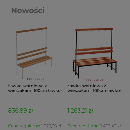
Nowości
Ławka szatniowa z
Ławka szatniowa z
wieszakami 100cm ławko-
wieszakami 100cm ławko-
wieszak jednostronny
wieszak dwustronny Łsz2
Łsz1
836,89 zł
1 263,21 zł
Cena regularna:
1 023,36 zł
Cena regularna:
1 403,43 zł