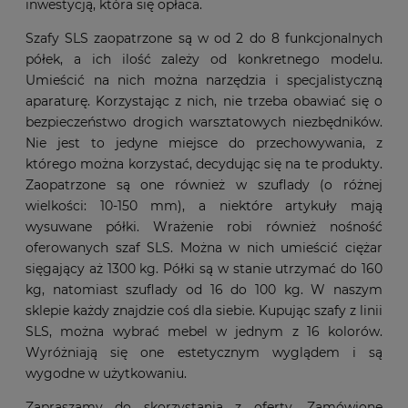
inwestycją, która się opłaca.
Szafy SLS zaopatrzone są w od 2 do 8 funkcjonalnych
półek, a ich ilość zależy od konkretnego modelu.
Umieścić na nich można narzędzia i specjalistyczną
aparaturę. Korzystając z nich, nie trzeba obawiać się o
bezpieczeństwo drogich warsztatowych niezbędników.
Nie jest to jedyne miejsce do przechowywania, z
którego można korzystać, decydując się na te produkty.
Zaopatrzone są one również w szuflady (o różnej
wielkości: 10-150 mm), a niektóre artykuły mają
wysuwane półki. Wrażenie robi również nośność
oferowanych szaf SLS. Można w nich umieścić ciężar
sięgający aż 1300 kg. Półki są w stanie utrzymać do 160
kg, natomiast szuflady od 16 do 100 kg. W naszym
sklepie każdy znajdzie coś dla siebie. Kupując szafy z linii
SLS, można wybrać mebel w jednym z 16 kolorów.
Wyróżniają się one estetycznym wyglądem i są
wygodne w użytkowaniu.
Zapraszamy do skorzystania z oferty. Zamówione