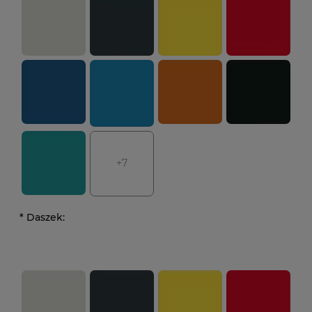
+7
*
Daszek: