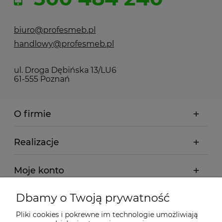
biuro@profesmeb.pl
handlowy@profesmeb.pl
ul. Droga Dębińska 13/LU6
61-555 Poznań
O firmie
Realizacje
Moje konto
Dbamy o Twoją prywatność
Regulamin
Pliki cookies i pokrewne im technologie umożliwiają