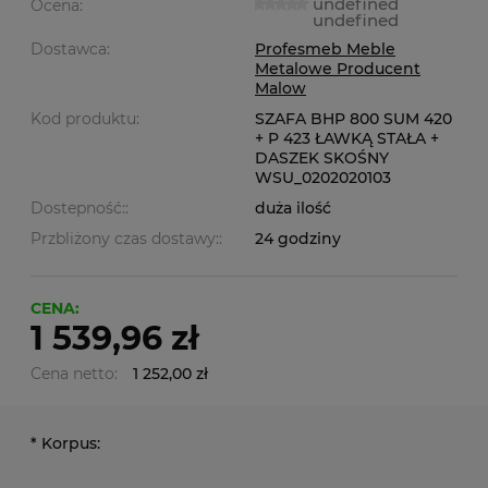
undefined
Ocena:
undefined
Dostawca:
Profesmeb Meble
Metalowe Producent
Malow
Kod produktu:
SZAFA BHP 800 SUM 420
+ P 423 ŁAWKĄ STAŁA +
DASZEK SKOŚNY
WSU_0202020103
Dostepność::
duża ilość
Przbliżony czas dostawy::
24 godziny
CENA:
1 539,96 zł
Cena netto:
1 252,00 zł
*
Korpus: