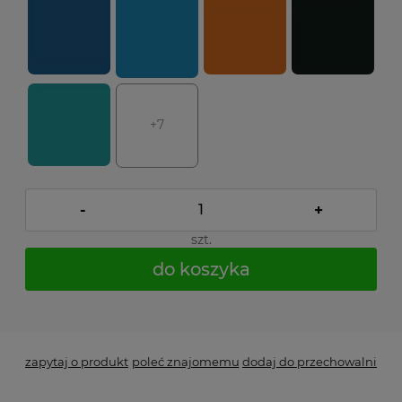
+7
-
+
szt.
do koszyka
*
- Pole wymagane
zapytaj o produkt
poleć znajomemu
dodaj do przechowalni