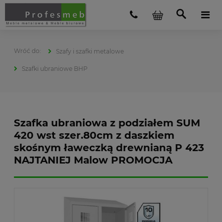
Szafy i szafki metalowe
Szafki ubraniowe BHP
Szafka ubraniowa z podziałem SUM
420 wst szer.80cm z daszkiem
skośnym ławeczką drewnianą P 423
NAJTANIEJ Malow PROMOCJA