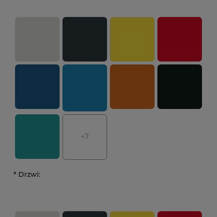
+7
*
Drzwi: