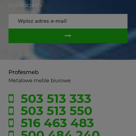
promocjach.
Profesmeb
Metalowe meble biurowe
503 513 333
503 513 550
516 463 483
500 484 240