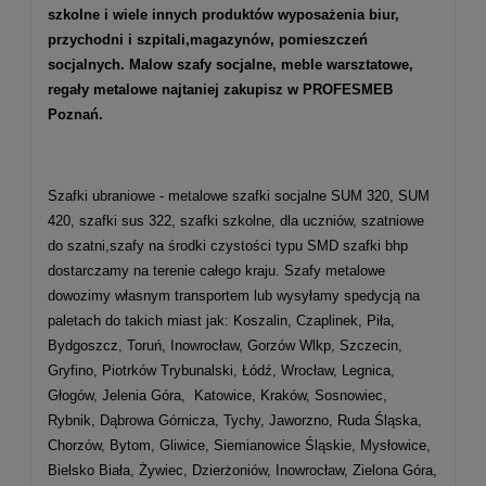
szkolne
i wiele innych produktów wyposażenia biur,
przychodni i szpitali,magazynów, pomieszczeń
socjalnych. Malow szafy socjalne, meble warsztatowe,
regały metalowe najtaniej zakupisz w PROFESMEB
Poznań.
Szafki ubraniowe - metalowe szafki socjalne SUM 320, SUM
420, szafki sus 322, szafki szkolne, dla uczniów, szatniowe
do szatni,szafy na środki czystości typu SMD szafki bhp
dostarczamy na terenie całego kraju. Szafy metalowe
dowozimy własnym transportem lub wysyłamy spedycją na
paletach do takich miast jak: Koszalin, Czaplinek, Piła,
Bydgoszcz, Toruń, Inowrocław, Gorzów Wlkp, Szczecin,
Gryfino, Piotrków Trybunalski, Łódź, Wrocław, Legnica,
Głogów, Jelenia Góra, Katowice, Kraków, Sosnowiec,
Rybnik, Dąbrowa Górnicza, Tychy, Jaworzno, Ruda Śląska,
Chorzów, Bytom, Gliwice, Siemianowice Śląskie, Mysłowice,
Bielsko Biała, Żywiec, Dzierżoniów, Inowrocław, Zielona Góra,