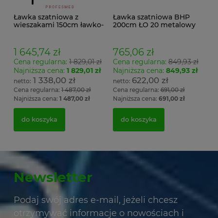
Ławka szatniowa z
Ławka szatniowa BHP
wieszakami 150cm ławko-
200cm ŁO 20 metalowy
wieszak dwustronny
stelaż. siedzisko z drewna
Łsz2a
1 645,74 zł
765,06 zł
Cena regularna:
1 829,01 zł
Cena regularna:
849,93 zł
Najniższa cena:
1 829,01 zł
Najniższa cena:
849,93 zł
1 338,00 zł
622,00 zł
Cena regularna:
1 487,00 zł
Cena regularna:
691,00 zł
Najniższa cena:
1 487,00 zł
Najniższa cena:
691,00 zł
do koszyka
do koszyka
Newsletter
Podaj swój adres e-mail, jeżeli chcesz
otrzymywać informacje o nowościach i