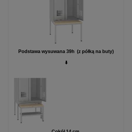
Podstawa wysuwana 39h (z półką na buty)
⬇️
Cokół 14 cm