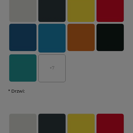
+7
*
Drzwi: