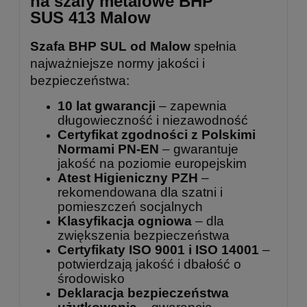
na szafy metalowe BHP
SUS 413 Malow
Szafa BHP SUL od Malow
spełnia
najważniejsze normy jakości i
bezpieczeństwa:
10 lat gwarancji
– zapewnia
długowieczność i niezawodność
Certyfikat zgodności z Polskimi
Normami PN-EN
– gwarantuje
jakość na poziomie europejskim
Atest Higieniczny PZH
–
rekomendowana dla szatni i
pomieszczeń socjalnych
Klasyfikacja ogniowa
– dla
zwiększenia bezpieczeństwa
Certyfikaty ISO 9001 i ISO 14001
–
potwierdzają jakość i dbałość o
środowisko
Deklaracja bezpieczeństwa