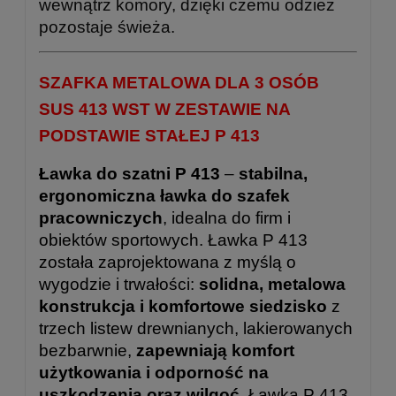
wewnątrz komory, dzięki czemu odzież
pozostaje świeża.
SZAFKA METALOWA DLA 3 OSÓB
SUS 413 WST W ZESTAWIE NA
PODSTAWIE STAŁEJ P 413
Ławka do szatni P 413
–
stabilna,
ergonomiczna ławka do szafek
pracowniczych
, idealna do firm i
obiektów sportowych. Ławka P 413
została zaprojektowana z myślą o
wygodzie i trwałości:
solidna, metalowa
konstrukcja i komfortowe siedzisko
z
trzech listew drewnianych, lakierowanych
bezbarwnie,
zapewniają komfort
użytkowania i odporność na
uszkodzenia oraz wilgoć.
Ławka P 413