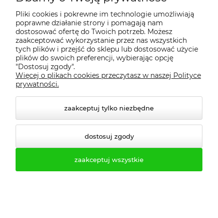
Pliki cookies i pokrewne im technologie umożliwiają
Tel.kom. 500-484-240
poprawne działanie strony i pomagają nam
dostosować ofertę do Twoich potrzeb. Możesz
Tel.kom. 516-463-483
zaakceptować wykorzystanie przez nas wszystkich
tych plików i przejść do sklepu lub dostosować użycie
tel. 61-623-22-83
plików do swoich preferencji, wybierając opcję
"Dostosuj zgody".
tel. 61-646-50-81
Więcej o plikach cookies przeczytasz w naszej Polityce
prywatności.
fax. 61-623-24-77
zaakceptuj tylko niezbędne
dostosuj zgody
zaakceptuj wszystkie