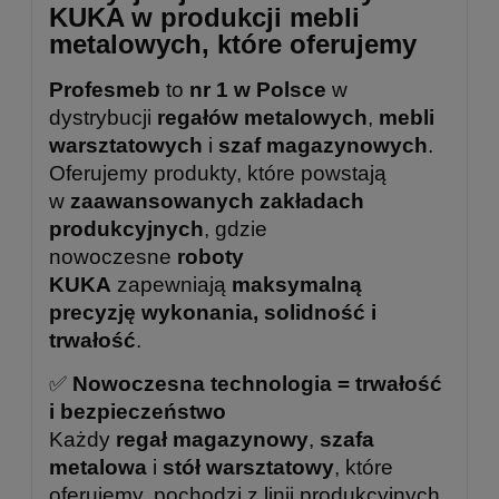
KUKA w produkcji mebli
metalowych, które oferujemy
Profesmeb
to
nr 1 w Polsce
w
dystrybucji
regałów metalowych
,
mebli
warsztatowych
i
szaf magazynowych
.
Oferujemy produkty, które powstają
w
zaawansowanych zakładach
produkcyjnych
, gdzie
nowoczesne
roboty
KUKA
zapewniają
maksymalną
precyzję wykonania, solidność i
trwałość
.
✅
Nowoczesna technologia = trwałość
i bezpieczeństwo
Każdy
regał magazynowy
,
szafa
metalowa
i
stół warsztatowy
, które
oferujemy, pochodzi z linii produkcyjnych,