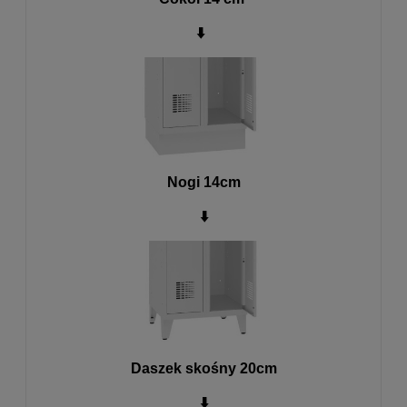
⬇️
Nogi 14cm
⬇️
Daszek skośny 20cm
⬇️