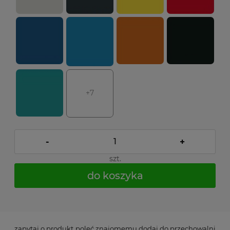
+7
-
+
szt.
do koszyka
*
- Pole wymagane
zapytaj o produkt
poleć znajomemu
dodaj do przechowalni