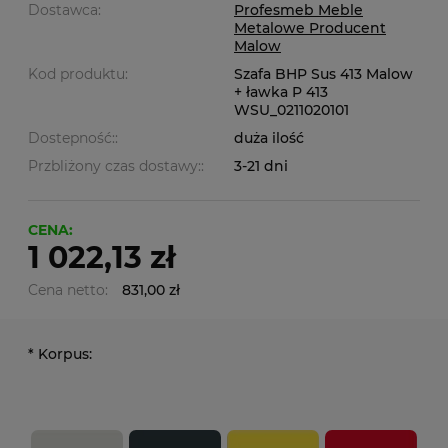
Dostawca:
Profesmeb Meble
Metalowe Producent
Malow
Kod produktu:
Szafa BHP Sus 413 Malow
+ ławka P 413
WSU_0211020101
Dostepność::
duża ilość
Przbliżony czas dostawy::
3-21 dni
CENA:
1 022,13 zł
Cena netto:
831,00 zł
*
Korpus: