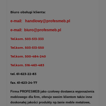
Biuro obsługi klienta:
e-mail:
handlowy@profesmeb.pl
e-mail:
biuro@profesmeb.pl
Tel.kom.
503-513-333
Tel.kom.
503-513-550
Tel.kom.
500-484-240
Tel.kom.
516-463-483
tel. 61-623-22-83
fax. 61-623-24-77
Firma PROFESMEB jako czołowy dostawca wyposażenia
meblowego dla firm, oferuje swoim klientom także inne
doskonałej jakości produkty np.
tanie meble metalowe
,