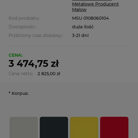
Metalowe Producent
Malow
Kod produktu:
MSU 0108060104
Dostepność::
duża ilość
Przbliżony czas dostawy::
3-21 dni
CENA:
3 474,75 zł
Cena netto:
2 825,00 zł
*
Korpus: