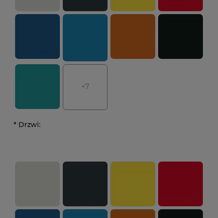
+7
*
Drzwi: