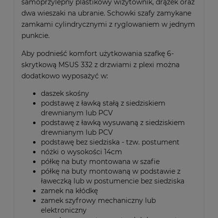
samoprzylepny plastikowy wizytownik, drążek oraz
dwa wieszaki na ubranie. Schowki szafy zamykane
zamkami cylindrycznymi z ryglowaniem w jednym
punkcie.
Aby podnieść komfort użytkowania szafkę 6-
skrytkową MSUS 332 z drzwiami z plexi można
dodatkowo wyposażyć w:
daszek skośny
podstawę z ławką stałą z siedziskiem
drewnianym lub PCV
podstawę z ławką wysuwaną z siedziskiem
drewnianym lub PCV
podstawę bez siedziska - tzw. postument
nóżki o wysokości 14cm
półkę na buty montowana w szafie
półkę na buty montowaną w podstawie z
ławeczką lub w postumencie bez siedziska
zamek na kłódkę
zamek szyfrowy mechaniczny lub
elektroniczny