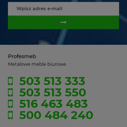
Profesmeb
Metalowe meble biurowe
503 513 333
503 513 550
516 463 483
500 484 240