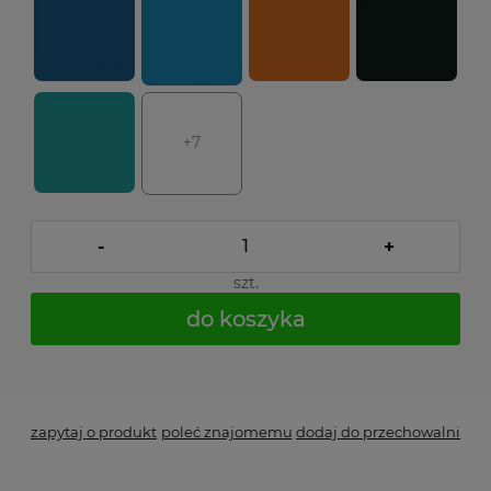
+7
-
+
szt.
do koszyka
*
- Pole wymagane
zapytaj o produkt
poleć znajomemu
dodaj do przechowalni