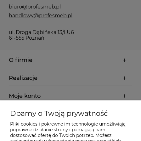
biuro@profesmeb.pl
handlowy@profesmeb.pl
ul. Droga Dębińska 13/LU6
61-555 Poznań
O firmie
Realizacje
Moje konto
Dbamy o Twoją prywatność
Regulamin
Pliki cookies i pokrewne im technologie umożliwiają
poprawne działanie strony i pomagają nam
Dostawa - realizacja
dostosować ofertę do Twoich potrzeb. Możesz