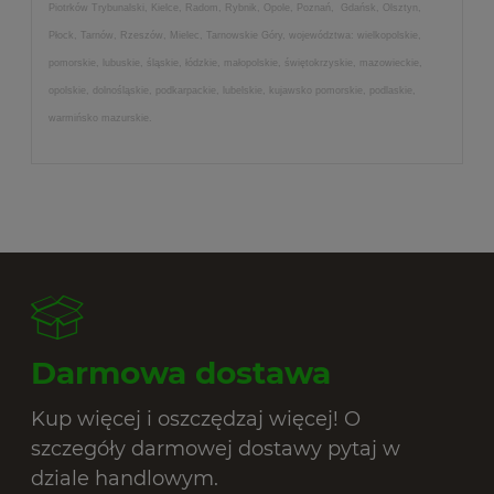
Piotrków Trybunalski, Kielce, Radom, Rybnik, Opole, Poznań, Gdańsk, Olsztyn,
Płock, Tarnów, Rzeszów, Mielec, Tarnowskie Góry, województwa: wielkopolskie,
pomorskie, lubuskie, śląskie, łódzkie, małopolskie, świętokrzyskie, mazowieckie,
opolskie, dolnośląskie, podkarpackie, lubelskie, kujawsko pomorskie, podlaskie,
warmińsko mazurskie.
Darmowa dostawa
Kup więcej i oszczędzaj więcej! O
szczegóły darmowej dostawy pytaj w
dziale handlowym.