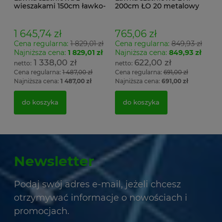
wieszakami 150cm ławko-
200cm ŁO 20 metalowy
wieszak dwustronny
stelaż. siedzisko z drewna
Łsz2a
1 645,74 zł
765,06 zł
Cena regularna:
1 829,01 zł
Cena regularna:
849,93 zł
Najniższa cena:
1 829,01 zł
Najniższa cena:
849,93 zł
1 338,00 zł
622,00 zł
Cena regularna:
1 487,00 zł
Cena regularna:
691,00 zł
Najniższa cena:
1 487,00 zł
Najniższa cena:
691,00 zł
do koszyka
do koszyka
Newsletter
Podaj swój adres e-mail, jeżeli chcesz
otrzymywać informacje o nowościach i
promocjach.