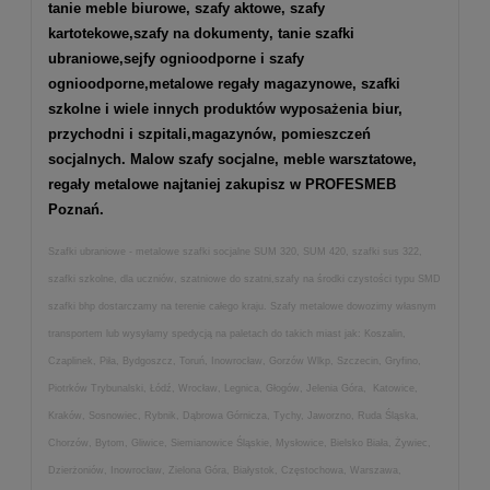
tanie meble biurowe
,
szafy aktowe
,
szafy
kartotekowe
,
szafy na dokumenty
, tanie szafki
ubraniowe,
sejfy ognioodporne
i
szafy
ognioodporne
,
metalowe regały magazynowe
,
szafki
szkolne
i wiele innych produktów wyposażenia biur,
przychodni i szpitali,magazynów, pomieszczeń
socjalnych. Malow szafy socjalne, meble warsztatowe,
regały metalowe najtaniej zakupisz w PROFESMEB
Poznań.
Szafki ubraniowe - metalowe szafki socjalne SUM 320, SUM 420, szafki sus 322,
szafki szkolne, dla uczniów, szatniowe do szatni,szafy na środki czystości typu SMD
szafki bhp dostarczamy na terenie całego kraju. Szafy metalowe dowozimy własnym
transportem lub wysyłamy spedycją na paletach do takich miast jak: Koszalin,
Czaplinek, Piła, Bydgoszcz, Toruń, Inowrocław, Gorzów Wlkp, Szczecin, Gryfino,
Piotrków Trybunalski, Łódź, Wrocław, Legnica, Głogów, Jelenia Góra, Katowice,
Kraków, Sosnowiec, Rybnik, Dąbrowa Górnicza, Tychy, Jaworzno, Ruda Śląska,
Chorzów, Bytom, Gliwice, Siemianowice Śląskie, Mysłowice, Bielsko Biała, Żywiec,
Dzierżoniów, Inowrocław, Zielona Góra, Białystok, Częstochowa, Warszawa,