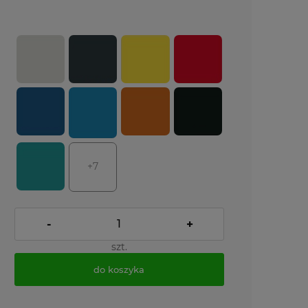
+7
-
+
szt.
do koszyka
*
- Pole wymagane