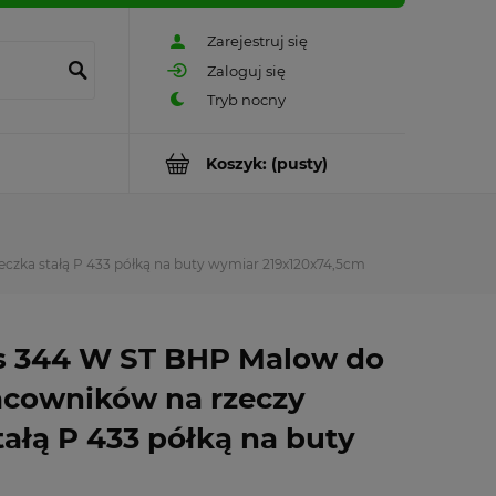
Zarejestruj się
Zaloguj się
Koszyk:
(pusty)
eczka stałą P 433 półką na buty wymiar 219x120x74,5cm
s 344 W ST BHP Malow do
racowników na rzeczy
tałą P 433 półką na buty