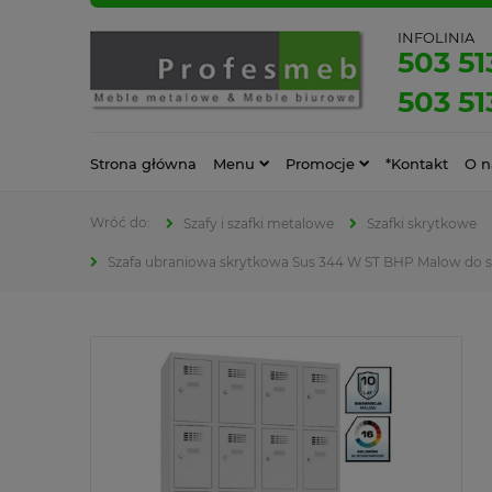
INFOLINIA
503 51
503 51
Strona główna
Menu
Promocje
*Kontakt
O n
Szafy i szafki metalowe
Szafki skrytkowe
Szafa ubraniowa skrytkowa Sus 344 W ST BHP Malow do sza