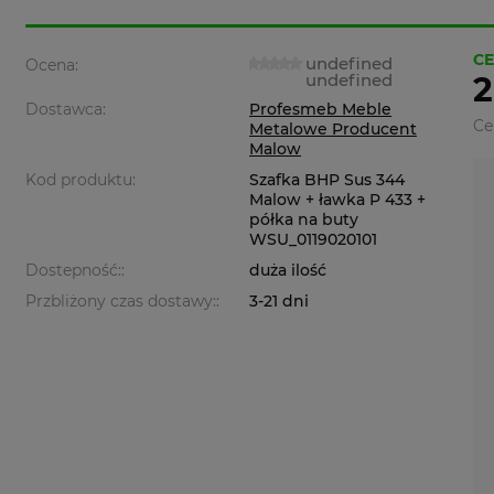
CE
undefined
Ocena:
undefined
2
Dostawca:
Profesmeb Meble
Ce
Metalowe Producent
Malow
Kod produktu:
Szafka BHP Sus 344
Malow + ławka P 433 +
półka na buty
WSU_0119020101
Dostepność::
duża ilość
Przbliżony czas dostawy::
3-21 dni