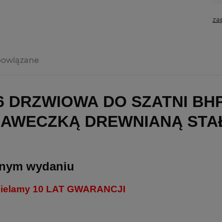
za
powiązane
 DRZWIOWA DO SZATNI BHP
ŁAWECZKĄ DREWNIANĄ STAŁ
snym wydaniu
dzielamy 10 LAT GWARANCJI