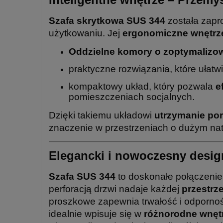
Szafa skrytkowa SUS 344
została zapr
użytkowaniu. Jej
ergonomiczne wnętrz
Oddzielne komory o zoptymalizo
praktyczne rozwiązania, które ułatw
kompaktowy układ, który pozwala
e
pomieszczeniach socjalnych.
Dzięki takiemu układowi
utrzymanie por
znaczenie w przestrzeniach o dużym nat
Elegancki i nowoczesny desig
Szafa SUS 344
to doskonałe połączenie
perforacją drzwi nadaje każdej
przestrz
proszkowe zapewnia trwałość i odporność
idealnie wpisuje się w
różnorodne wnętrz