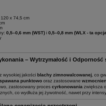
 120 x 74,5 cm
5cm
cm
hy:
0,5–0,6 mm (WST)
i
0,5–0,8 mm
(WLX - ta opcj
dy
konania – Wytrzymałość i Odporność 
 wysokiej jakości
blachy zimnowalcowanej
, co g
spawana punktowo
oraz zastosowane
wzmocnien
kowo, zastosowany proces
cyrkonowania
zwiększa o
znych, co wydłuża jej żywotność, nawet przy inten
lana organizacja przestrzeni