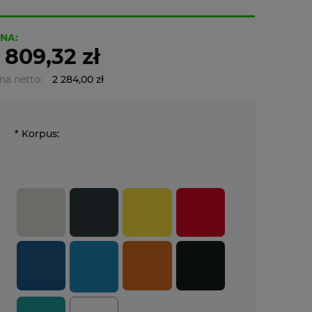
NA:
 809,32 zł
na netto:
2 284,00 zł
*
Korpus: