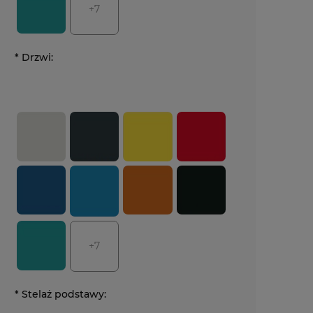
+7
*
Drzwi:
+7
*
Stelaż podstawy: