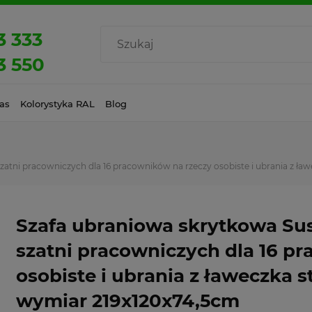
3 333
3 550
as
Kolorystyka RAL
Blog
tni pracowniczych dla 16 pracowników na rzeczy osobiste i ubrania z ław
Szafa ubraniowa skrytkowa Su
szatni pracowniczych dla 16 p
osobiste i ubrania z ławeczka s
wymiar 219x120x74,5cm