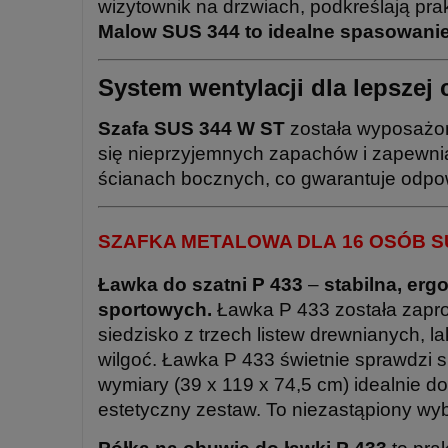
wizytownik na drzwiach, podkreślają pra
Malow SUS 344 to idealne spasowanie s
System wentylacji dla lepszej 
Szafa SUS 344 W ST
została wyposaż
się nieprzyjemnych zapachów i zapewnia
ścianach bocznych, co gwarantuje odpow
SZAFKA METALOWA DLA 16 OSÓB SU
Ławka do szatni P 433
–
stabilna, erg
sportowych.
Ławka P 433 została zaproj
siedzisko z trzech listew drewnianych,
wilgoć. Ławka P 433 świetnie sprawdzi 
wymiary (39 x 119 x 74,5 cm) idealnie d
estetyczny zestaw. To niezastąpiony wy