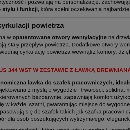
ktyczność i pozwalają na personalizację, zachowują
tylu i funkcji
, która spełni oczekiwania najbardz
cyrkulacji powietrza
ona w
opatentowane otwory wentylacyjne
na drzwi
ją stały przepływ powietrza. Dodatkowe otwory went
iednią cyrkulację powietrza wewnątrz komory, dzię
S 344 WST W ZESTAWIE Z ŁAWKĄ DREWNIANĄ
onomiczna ławka do szafek pracowniczych, idealn
ektowana z myślą o wygodzie i trwałości: solidna, 
 lakierowanych bezbarwnie, zapewniają komfort użyt
się w każdej szatni, gwarantując miejsce do wygodn
opasowują się do szafek takich jak szafka pracowni
bór dla osób poszukujących wytrzymałego, eleganck