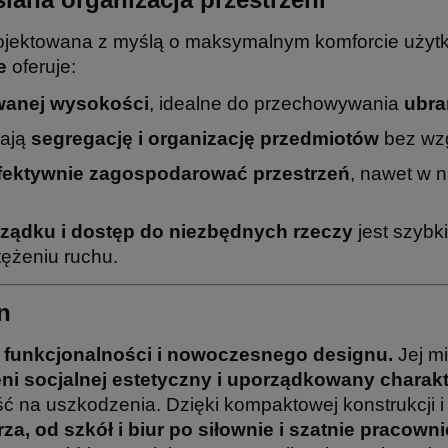
ojektowana z myślą o maksymalnym komforcie użytk
e
oferuje:
wanej wysokości
, idealne do przechowywania
ubra
iają
segregację i organizację przedmiotów
bez wzg
fektywnie zagospodarować przestrzeń
, nawet w n
ządku i dostęp do niezbędnych rzeczy
jest szybk
ężeniu ruchu.
n
funkcjonalności i nowoczesnego designu.
Jej mi
eni socjalnej estetyczny i uporządkowany charak
 na uszkodzenia. Dzięki kompaktowej konstrukcji i 
a, od szkół i biur po siłownie i szatnie pracowni