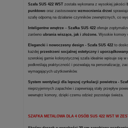
Szafa SUS 422 WST
została wykonana z wysokiej jakości
punktowo
oraz zastosowane
wzmocnienia drzwi
sprawiają
szafę odporną na działanie czynników zewnętrznych, co wy
Inteligentne wnętrze
–
Szafka SUS 422
oferuje zoptymaliz
zarówno
ubrania wiszące, jak i złożone.
Wysokie komory um
Elegancki i nowoczesny design - Szafa SUS 422
to dosko
każdej
przestrzeni socjalnej estetyczny i uporządkowany
szerokiej gamie kolorystycznej szafa idealnie wpisuje się w
podkreślają praktyczność i pozwalają na personalizację, z
wymagających użytkowników.
System wentylacji dla lepszej cyrkulacji powietrza -
Sza
nieprzyjemnych zapachów i zapewniają stały przepływ powie
wewnątrz komory, dzięki czemu odzież pozostaje świeża.
SZAFKA METALOWA DLA 4 OSÓB SUS 422 WST W ZES
Skośny daszek o wysokości 20 cm zapobiega osadzaniu 