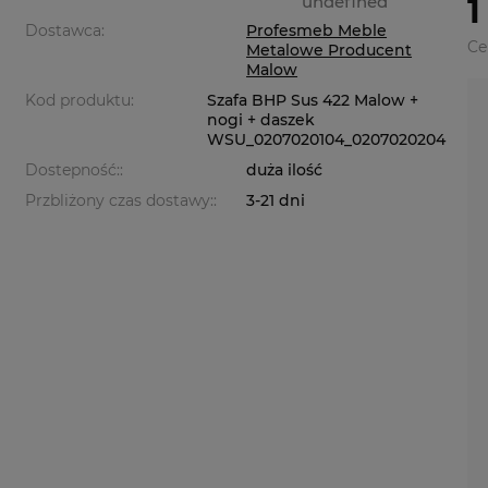
undefined
1
Dostawca:
Profesmeb Meble
Ce
Metalowe Producent
Malow
Kod produktu:
Szafa BHP Sus 422 Malow +
nogi + daszek
WSU_0207020104_0207020204
Dostepność::
duża ilość
Przbliżony czas dostawy::
3-21 dni