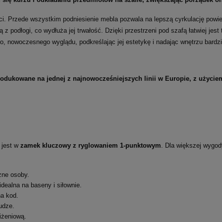
ści. Przede wszystkim podniesienie mebla pozwala na lepszą cyrkulację po
ą z podłogi, co wydłuża jej trwałość. Dzięki przestrzeni pod szafą łatwiej j
go, nowoczesnego wyglądu, podkreślając jej estetykę i nadając wnętrzu bardzi
produkowane na jednej z najnowocześniejszych linii w Europie, z użyc
 jest w
zamek kluczowy z ryglowaniem 1-punktowym
. Dla większej wygo
żne osoby.
idealna na baseny i siłownie.
na kod.
udze.
iżeniową.