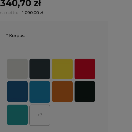
 340,70 zł
na netto:
1 090,00 zł
*
Korpus:
+7