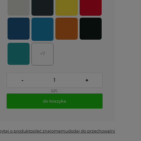
+7
-
+
szt.
do koszyka
*
- Pole wymagane
pytaj o produkt
poleć znajomemu
dodaj do przechowalni