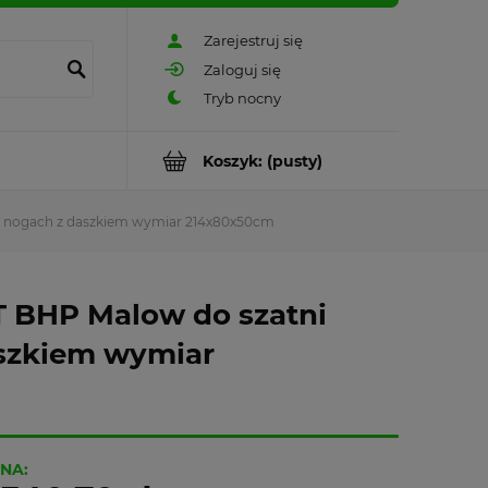
Zarejestruj się
Zaloguj się
Koszyk:
(pusty)
a nogach z daszkiem wymiar 214x80x50cm
T BHP Malow do szatni
aszkiem wymiar
NA: