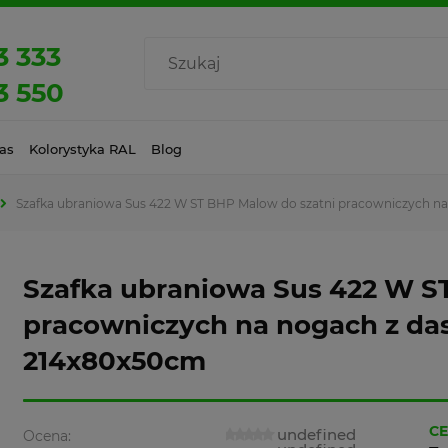
3 333
3 550
as
Kolorystyka RAL
Blog
Szafka ubraniowa Sus 422 W ST BHP Malow do szatni pracowniczych n
Szafka ubraniowa Sus 422 W S
pracowniczych na nogach z d
214x80x50cm
CE
undefined
Ocena: