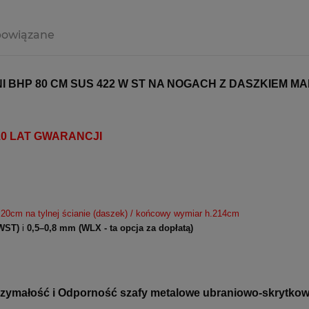
powiązane
 BHP 80 CM SUS 422 W ST NA NOGACH Z DASZKIEM M
y 10 LAT GWARANCJI
 20cm na tylnej ścianie (daszek) / końcowy wymiar h.214cm
WST)
i
0,5–0,8 mm
(WLX - ta opcja za dopłatą)
ymałość i Odporność szafy metalowe ubraniowo-skrytkowe