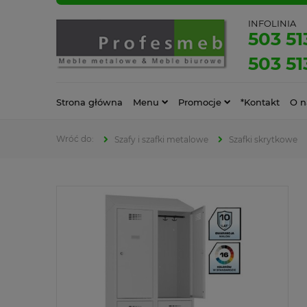
INFOLINIA
503 51
503 51
Strona główna
Menu
Promocje
*Kontakt
O n
Szafy i szafki metalowe
Szafki skrytkowe