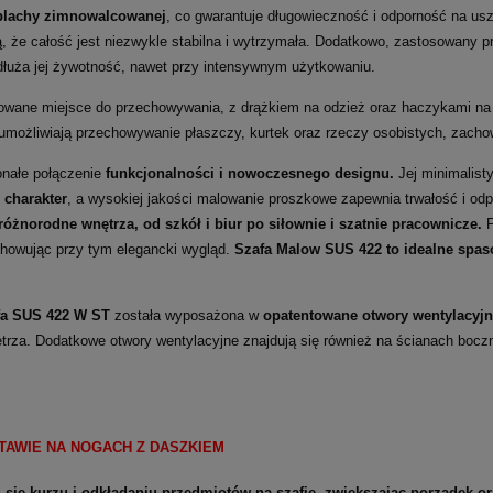
blachy zimnowalcowanej
, co gwarantuje długowieczność i odporność na u
, że całość jest niezwykle stabilna i wytrzymała. Dodatkowo, zastosowany 
dłuża jej żywotność, nawet przy intensywnym użytkowaniu.
owane miejsce do przechowywania, z drążkiem na odzież oraz haczykami na
ożliwiają przechowywanie płaszczy, kurtek oraz rzeczy osobistych, zachow
nałe połączenie
funkcjonalności i nowoczesnego designu.
Jej minimalist
 charakter
, a wysokiej jakości malowanie proszkowe zapewnia trwałość i odp
różnorodne wnętrza, od szkół i biur po siłownie i szatnie pracownicze.
P
achowując przy tym elegancki wygląd.
Szafa Malow SUS 422 to idealne spaso
fa SUS 422 W ST
została wyposażona w
opatentowane otwory wentylacyj
trza. Dodatkowe otwory wentylacyjne znajdują się również na ścianach boczn
TAWIE NA NOGACH Z DASZKIEM
się kurzu i odkładaniu przedmiotów na szafie, zwiększając porządek 