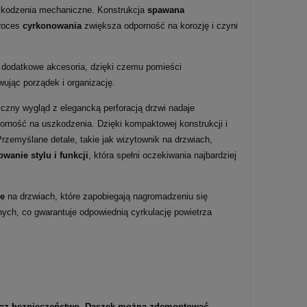
szkodzenia mechaniczne. Konstrukcja
spawana
proces
cyrkonowania
zwiększa odporność na korozję i czyni
 dodatkowe akcesoria, dzięki czemu pomieści
ując porządek i organizację.
yczny wygląd z elegancką perforacją drzwi nadaje
orność na uszkodzenia. Dzięki kompaktowej konstrukcji i
rzemyślane detale, takie jak wizytownik na drzwiach,
wanie stylu i funkcji
, która spełni oczekiwania najbardziej
ne
na drzwiach, które zapobiegają nagromadzeniu się
ych, co gwarantuje odpowiednią cyrkulację powietrza
oraz bezpieczeństwo. Daszek można zdemontować.