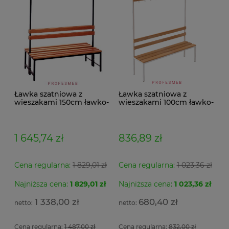
Ławka szatniowa z
Ławka szatniowa z
wieszakami 150cm ławko-
wieszakami 100cm ławko-
wieszak dwustronny
wieszak jednostronny
Łsz2a
Łsz1
1 645,74 zł
836,89 zł
Cena regularna:
1 829,01 zł
Cena regularna:
1 023,36 zł
Najniższa cena:
1 829,01 zł
Najniższa cena:
1 023,36 zł
Se
Szafa metalowa MSWV 110/5-35 Malow do
Fo
Ar
ładowania elektronarzędzi 3 półki z listwą zasilającą
po
1 338,00 zł
680,40 zł
5 gniazdek 104x100x50cm
ob
si
Cena regularna:
1 487,00 zł
Cena regularna:
832,00 zł