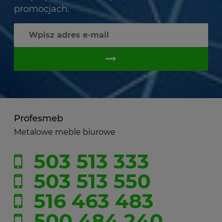
promocjach.
Profesmeb
Metalowe meble biurowe
503 513 333
503 513 550
516 463 483
500 484 240