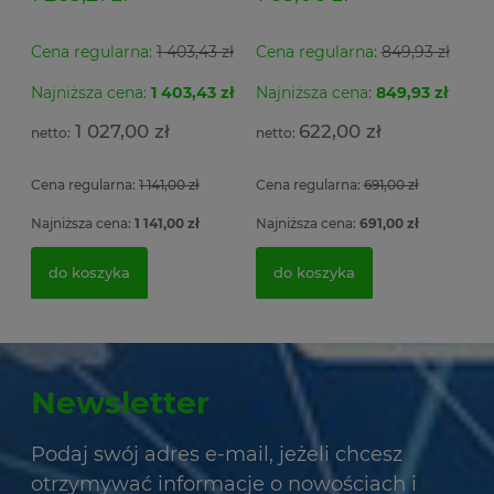
Cena regularna:
1 403,43 zł
Cena regularna:
849,93 zł
Najniższa cena:
1 403,43 zł
Najniższa cena:
849,93 zł
1 027,00 zł
622,00 zł
Cena regularna:
1 141,00 zł
Cena regularna:
691,00 zł
Najniższa cena:
1 141,00 zł
Najniższa cena:
691,00 zł
do koszyka
do koszyka
Newsletter
Podaj swój adres e-mail, jeżeli chcesz
otrzymywać informacje o nowościach i