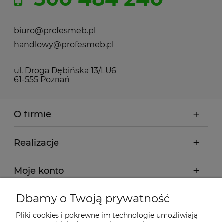
biuro@profesmeb.pl
handlowy@profesmeb.pl
ul. Droga Dębińska 13/LU6
61-555 Poznań
O firmie
Realizacje
Moje konto
Dbamy o Twoją prywatność
Regulamin
Pliki cookies i pokrewne im technologie umożliwiają