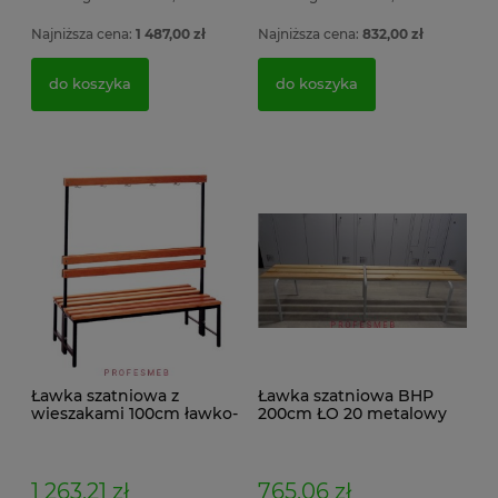
2 
4 056,54 zł
1
Najniższa cena:
1 487,00 zł
Najniższa cena:
832,00 zł
3 298,00 zł
do koszyka
do koszyka
do koszyka
Ławka szatniowa z
Ławka szatniowa BHP
wieszakami 100cm ławko-
200cm ŁO 20 metalowy
wieszak dwustronny Łsz2
stelaż. siedzisko z drewna
1 263,21 zł
765,06 zł