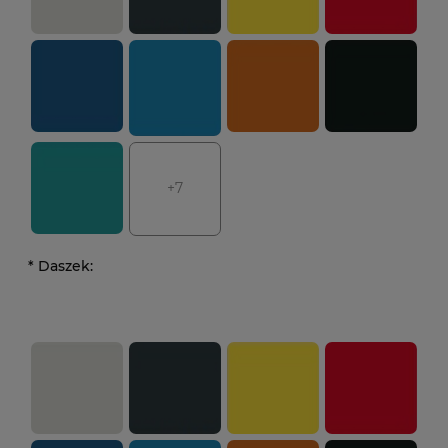
+7
*
Daszek: