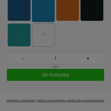
+7
-
+
szt.
do koszyka
*
- Pole wymagane
zapytaj o produkt
poleć znajomemu
dodaj do przechowalni