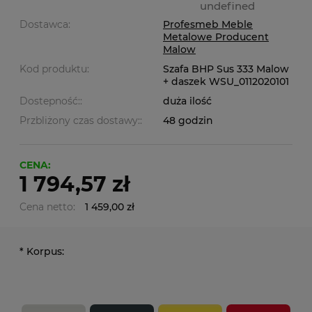
undefined
Dostawca:
Profesmeb Meble
Metalowe Producent
Malow
Kod produktu:
Szafa BHP Sus 333 Malow
+ daszek WSU_0112020101
Dostepność::
duża ilość
Przbliżony czas dostawy::
48 godzin
CENA:
1 794,57 zł
Cena netto:
1 459,00 zł
*
Korpus: