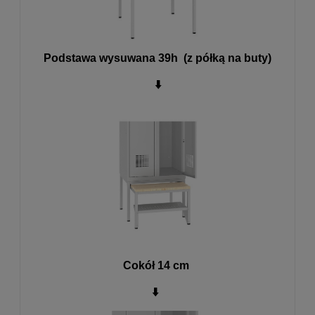
Podstawa wysuwana 39h (z półką na buty)
⬇️
Cokół 14 cm
⬇️