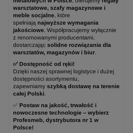
metalowych w Polsce
, oferujemy
regały
warsztatowe, szafy magazynowe i
meble socjalne
, które
spełniają
najwyższe wymagania
jakościowe
. Współpracujemy wyłącznie
z renomowanymi producentami,
dostarczając
solidne rozwiązania dla
warsztatów, magazynów i biur
.
✅ Dostępność od ręki!
Dzięki naszej sprawnej logistyce i dużej
dostępności asortymentu,
zapewniamy
szybką dostawę na terenie
całej Polski
.
✅
Postaw na jakość, trwałość i
nowoczesne technologie – wybierz
Profesmeb, dystrybutora nr 1 w
Polsce!