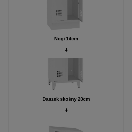
Nogi 14cm
⬇️
Daszek skośny 20cm
⬇️