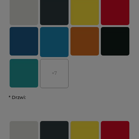
+7
*
Drzwi: