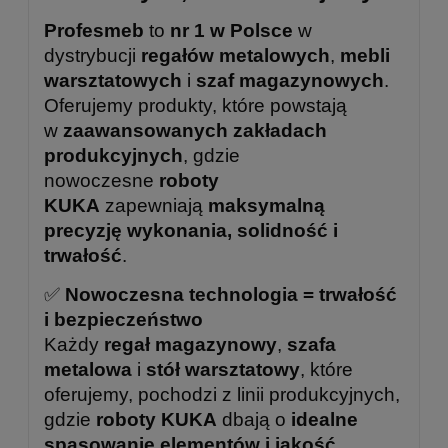
Profesmeb
to
nr 1 w Polsce
w
dystrybucji
regałów metalowych
,
mebli
warsztatowych
i
szaf magazynowych
.
Oferujemy produkty, które powstają
w
zaawansowanych zakładach
produkcyjnych
, gdzie
nowoczesne
roboty
KUKA
zapewniają
maksymalną
precyzję wykonania, solidność i
trwałość
.
✅
Nowoczesna technologia = trwałość
i bezpieczeństwo
Każdy
regał magazynowy
,
szafa
metalowa
i
stół warsztatowy
, które
oferujemy, pochodzi z linii produkcyjnych,
gdzie
roboty KUKA
dbają o
idealne
spasowanie elementów i jakość