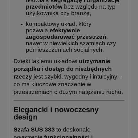
ułatwiają
segregację i organizację
przedmiotów
bez względu na typ
użytkownika czy branżę,
kompaktowy układ, który
pozwala
efektywnie
zagospodarować przestrzeń
,
nawet w niewielkich szatniach czy
pomieszczeniach socjalnych.
Dzięki takiemu układowi
utrzymanie
porządku i dostęp do niezbędnych
rzeczy
jest szybki, wygodny i intuicyjny –
co ma kluczowe znaczenie w
przestrzeniach o dużym natężeniu ruchu.
Elegancki i nowoczesny
design
Szafa SUS 333
to doskonałe
połączenie
funkcjonalności i