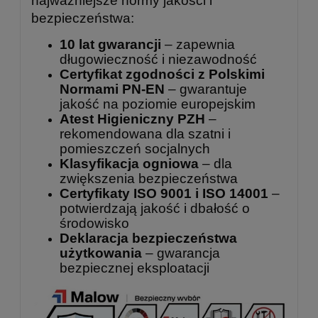
najważniejsze normy jakości i
bezpieczeństwa:
10 lat gwarancji
– zapewnia
długowieczność i niezawodność
Certyfikat zgodności z Polskimi
Normami PN-EN
– gwarantuje
jakość na poziomie europejskim
Atest Higieniczny PZH
–
rekomendowana dla szatni i
pomieszczeń socjalnych
Klasyfikacja ogniowa
– dla
zwiększenia bezpieczeństwa
Certyfikaty ISO 9001 i ISO 14001
–
potwierdzają jakość i dbałość o
środowisko
Deklaracja bezpieczeństwa
użytkowania
– gwarancja
bezpiecznej eksploatacji