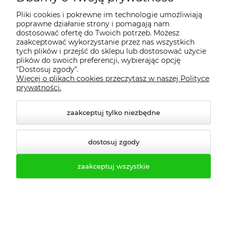
Tel.kom. 516-463-483
Pliki cookies i pokrewne im technologie umożliwiają
tel. 61-623-22-83
poprawne działanie strony i pomagają nam
dostosować ofertę do Twoich potrzeb. Możesz
tel. 61-646-50-81
zaakceptować wykorzystanie przez nas wszystkich
tych plików i przejść do sklepu lub dostosować użycie
plików do swoich preferencji, wybierając opcję
fax. 61-623-24-77
"Dostosuj zgody".
Więcej o plikach cookies przeczytasz w naszej Polityce
prywatności.
zaakceptuj tylko niezbędne
dostosuj zgody
zaakceptuj wszystkie