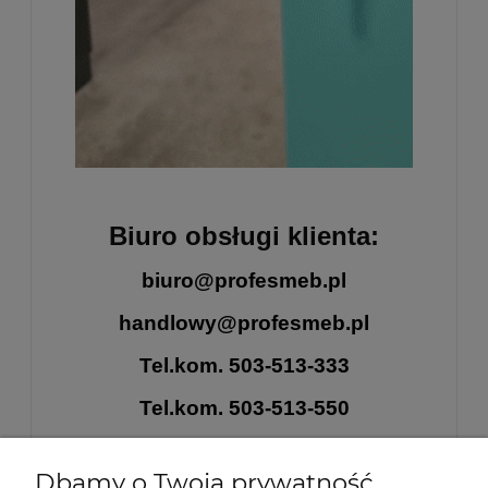
Biuro obsługi klienta:
biuro@profesmeb.pl
handlowy@profesmeb.pl
Tel.kom. 503-513-333
Tel.kom. 503-513-550
Tel.kom. 500-484-240
Dbamy o Twoją prywatność