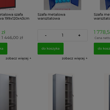
etalowa szafa
Szafa metalowa
Szafa me
wa 199x120x43cm
warsztatowa
warsztat
 Czerwona
199x100x43.5cm RAL
199x120x
7035/5010
7035/501
 zł
1 596,54 zł
1 778,5
-
+
1 446,00 zł
1 298,00 zł
:
Cena netto:
Cena nett
ka
do koszyka
do kos
zobacz więcej
zobacz więcej
oodporny
Szafa ubraniowa BHP SUM 420
Szafa metal
 VALBERG EL
komory wyposażone w
199x100x43.5
czny
przegrody pracownicza socjalna
do szatni
852,39 zł
1 596,54 z
Cena regularna:
947,10 zł
ł
1 298,
Najniższa cena:
947,10 zł