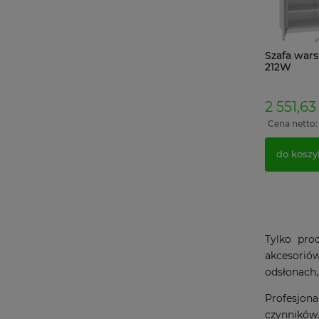
Szafa war
212W
2 551,63 
Cena netto
do koszy
Tylko pro
akcesorió
odsłonach,
Profesjona
czynników.