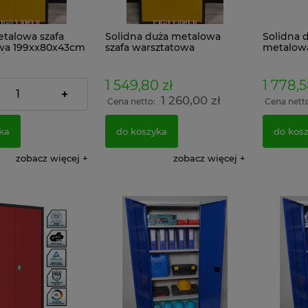
etalowa szafa
Solidna duża metalowa
Solidna d
wa 199xx80x43cm
szafa warsztatowa
metalowa
Żółta
199x100x43cm Grafitowo
199x120x
Zółta
Zółta
 zł
1 549,80 zł
1 778,5
+
1 176,00 zł
1 260,00 zł
:
Cena netto:
Cena nett
ka
do koszyka
do kos
zobacz więcej
zobacz więcej