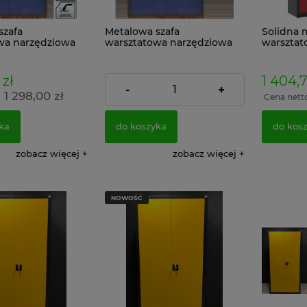
szafa
Metalowa szafa
Solidna 
wa narzędziowa
warsztatowa narzędziowa
warszta
3cm Grafitowo
199x120x43cm Grafitowo
Grafitow
Niebieska
 zł
1 778,58 zł
1 404,7
-
+
1 298,00 zł
1 446,00 zł
:
Cena netto:
Cena nett
ka
do koszyka
do kos
zobacz więcej
zobacz więcej
NOWOŚĆ