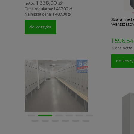
1 338,00 zł
do koszyka
Cena regularna:
1 487,00 zł
Najniższa cena:
1 487,00 zł
Szafa met
warsztato
do koszyka
199x100x4
1 596,54
Cena netto
do koszy