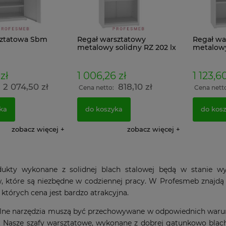
sztatowa Sbm
Regał warsztatowy
Regał wa
metalowy solidny RZ 202 lx
metalowy
199x80x43,5 zabudowany z
199x100x
półkami szafa bez drzwi
półkami 
zł
1 006,26 zł
1 123,60
2 074,50 zł
818,10 zł
:
Cena netto:
Cena nett
ka
do koszyka
do kos
zobacz więcej
zobacz więcej
dukty wykonane z solidnej blach stalowej będą w stanie w
w, które są niezbędne w codziennej pracy. W Profesmeb znajd
 których cena jest bardzo atrakcyjna.
lne narzędzia muszą być przechowywane w odpowiednich warunka
 Nasze szafy warsztatowe, wykonane z dobrej gatunkowo blachy