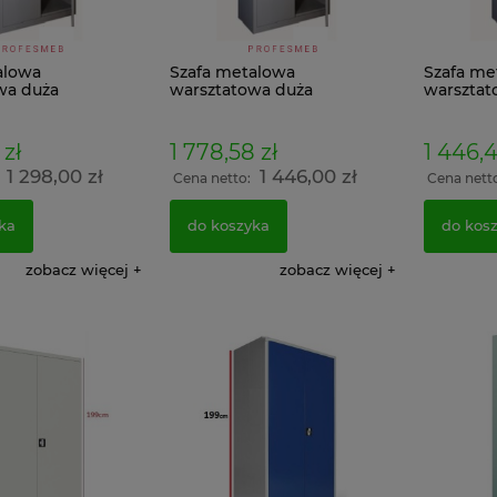
693,00 zł
do koszyka
Cena regularna:
770,00 zł
Najniższa cena:
770,00 zł
alowa
Szafa metalowa
Szafa me
wa duża
warsztatowa duża
warsztat
do koszyka
3.5cm
199x120x43.5cm
199x80x4
 zł
1 778,58 zł
1 446,4
1 298,00 zł
1 446,00 zł
:
Cena netto:
Cena nett
ka
do koszyka
do kos
zobacz więcej
zobacz więcej