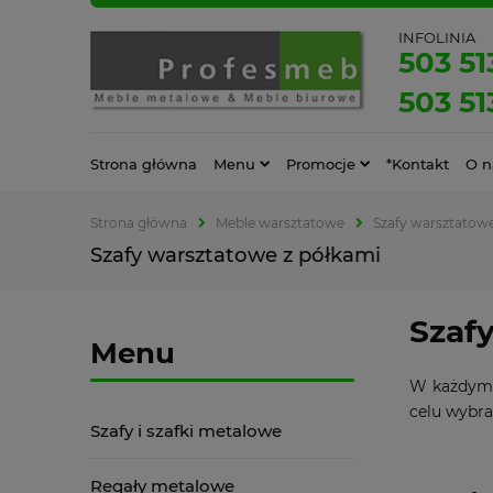
INFOLINIA
503 51
503 51
Strona główna
Menu
Promocje
*Kontakt
O n
Strona główna
Meble warsztatowe
Szafy warsztatow
Szafy warsztatowe z półkami
Szaf
Menu
W każdym 
celu wybra
Szafy i szafki metalowe
Regały metalowe