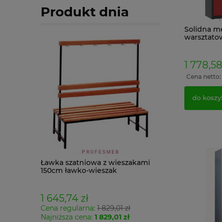
Produkt dnia
Solidna m
warsztato
Grafitowo
1 778,58
Cena netto
do koszy
rania 2
Ławka szatniowa z wieszakami
Sejf FRS 32 ogni
T kolor
150cm ławko-wieszak
antywłamaniowy
 z BHP
dwustronny Łsz2a
zamek elektroni
1 645,74 zł
1 955,70 zł
Cena regularna:
1 829,01 zł
1 590,00 z
Najniższa cena:
1 829,01 zł