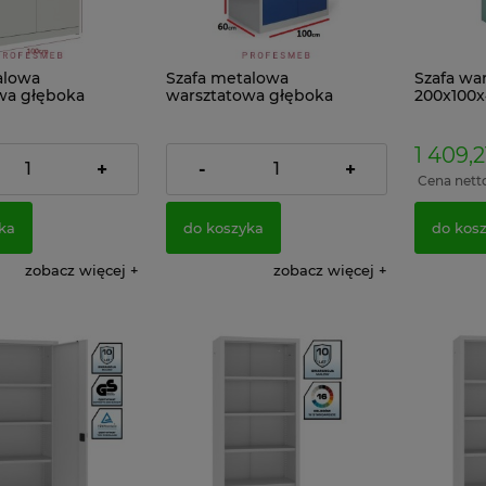
alowa
Szafa metalowa
Szafa wa
wa głęboka
warsztatowa głęboka
200x100
0cm RAL 7035
199x100x60cm RAL
PIEL
7035/5010
 zł
2 158,65 zł
1 409,2
+
-
+
1 755,00 zł
1 755,00 zł
:
Cena netto:
Cena nett
ka
do koszyka
do kos
zobacz więcej
zobacz więcej