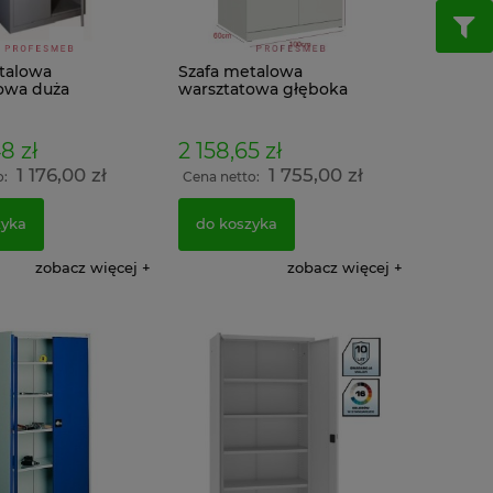
do koszyka
do kos
talowa
Szafa metalowa
owa duża
warsztatowa głęboka
3.5cm
199x100x60cm
8 zł
2 158,65 zł
1 176,00 zł
1 755,00 zł
o:
Cena netto:
zyka
do koszyka
zobacz więcej
zobacz więcej