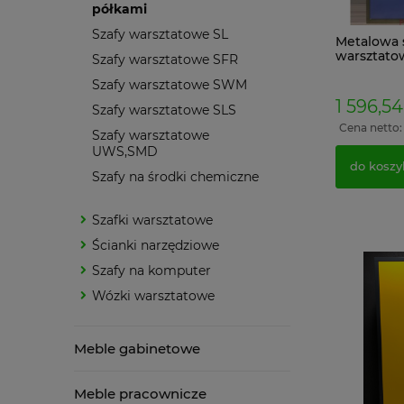
półkami
Szafy warsztatowe SL
Metalowa 
warsztato
Szafy warsztatowe SFR
199x100x4
Szafy warsztatowe SWM
Niebieska
1 596,54
Szafy warsztatowe SLS
Cena netto
Szafy warsztatowe
UWS,SMD
do koszy
Szafy na środki chemiczne
Szafki warsztatowe
Ścianki narzędziowe
Szafy na komputer
Wózki warsztatowe
Meble gabinetowe
Meble pracownicze