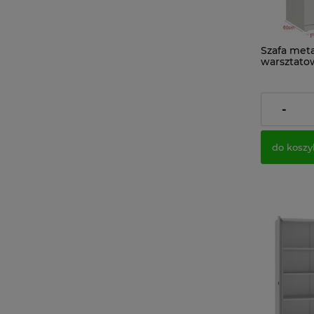
Szafa met
warsztato
199x100x6
KOLOR PO
2 158,65
-
Cena netto
do koszy