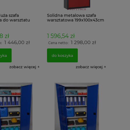
uża szafa
Solidna metalowa szafa
 do warsztatu
warsztatowa 199x100x43cm
43cm Grafitowo
Grafitowo Czerwona
8 zł
1 596,54 zł
1 446,00 zł
1 298,00 zł
o:
Cena netto:
zyka
do koszyka
zobacz więcej
zobacz więcej