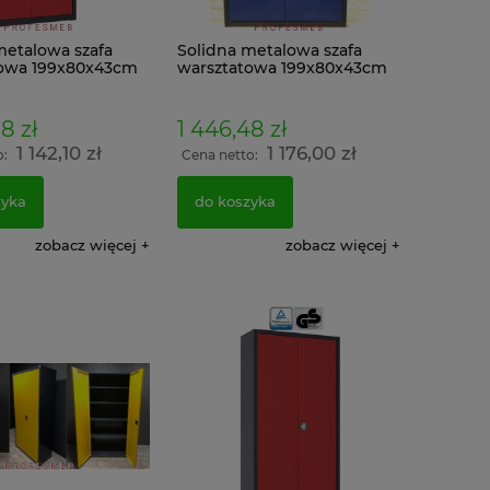
metalowa szafa
Solidna metalowa szafa
towa 199x80x43cm
warsztatowa 199x80x43cm
o Czerwona
Grafitowo Niebieska
8 zł
1 446,48 zł
1 142,10 zł
1 176,00 zł
o:
Cena netto:
zyka
do koszyka
zobacz więcej
zobacz więcej