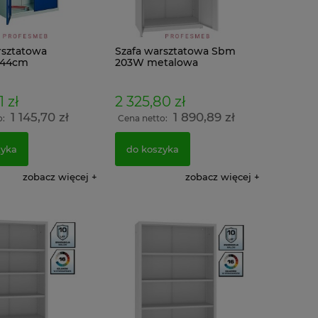
rsztatowa
Szafa warsztatowa Sbm
x44cm
203W metalowa
narzędziowa wzmocniona
199x100x43cm
1 zł
2 325,80 zł
1 145,70 zł
1 890,89 zł
o:
Cena netto:
zyka
do koszyka
zobacz więcej
zobacz więcej