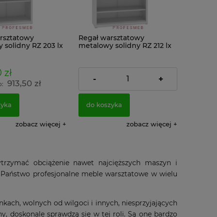
rsztatowy
Regał warsztatowy
 solidny RZ 203 lx
metalowy solidny RZ 212 lx
43,5 zabudowany z
199x120x43,5 zabudowany z
szafa bez drzwi
półkami szafa bez drzwi
 zł
1 242,05 zł
-
+
913,50 zł
1 009,80 zł
o:
Cena netto:
zyka
do koszyka
zobacz więcej
zobacz więcej
ytrzymać obciążenie nawet najcięższych maszyn i
ą Państwo profesjonalne meble warsztatowe w wielu
ch, wolnych od wilgoci i innych, niesprzyjających
, doskonale sprawdzą się w tej roli. Są one bardzo