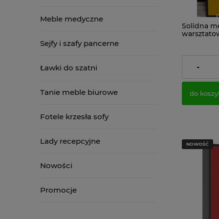
Meble medyczne
Solidna m
warsztato
Grafitowo 
Sejfy i szafy pancerne
1 446,48
-
Ławki do szatni
Cena netto
Tanie meble biurowe
do koszy
Fotele krzesła sofy
Lady recepcyjne
NOWOŚĆ
Nowości
Promocje