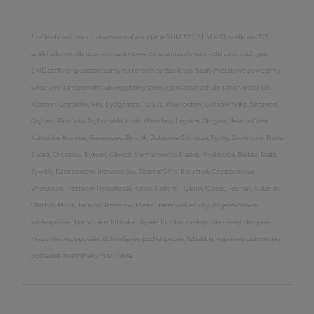
Szafki ubraniowe - metalowe szafki socjalne SUM 320, SUM 420, szafki sus 322,
szafki szkolne, dla uczniów, szatniowe do szatni,szafy na środki czystości typu
SMD szafki bhp dostarczamy na terenie całego kraju. Szafy metalowe dowozimy
własnym transportem lub wysyłamy spedycją na paletach do takich miast jak:
Koszalin, Czaplinek, Piła, Bydgoszcz, Toruń, Inowrocław, Gorzów Wlkp, Szczecin,
Gryfino, Piotrków Trybunalski, Łódź, Wrocław, Legnica, Głogów, Jelenia Góra,
Katowice, Kraków, Sosnowiec, Rybnik, Dąbrowa Górnicza, Tychy, Jaworzno, Ruda
Śląska, Chorzów, Bytom, Gliwice, Siemianowice Śląskie, Mysłowice, Bielsko Biała,
Żywiec, Dzierżoniów, Inowrocław, Zielona Góra, Białystok, Częstochowa,
Warszawa, Piotrków Trybunalski, Kielce, Radom, Rybnik, Opole, Poznań, Gdańsk,
Olsztyn, Płock, Tarnów, Rzeszów, Mielec, Tarnowskie Góry, województwa:
wielkopolskie, pomorskie, lubuskie, śląskie, łódzkie, małopolskie, świętokrzyskie,
mazowieckie, opolskie, dolnośląskie, podkarpackie, lubelskie, kujawsko pomorskie,
podlaskie, warmińsko mazurskie
.