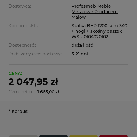
Dostawca:
Profesmeb Meble
Metalowe Producent
Malow
Kod produktu:
Szafka BHP 1200 sum 340
+ nogi + skośny daszek
WSU 0104020102
Dostepność::
duża ilość
Przbliżony czas dostawy::
3-21 dni
CENA:
2 047,95 zł
Cena netto:
1 665,00 zł
*
Korpus: