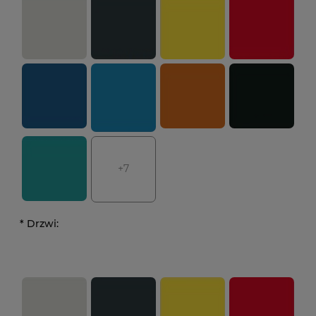
+7
*
Drzwi: