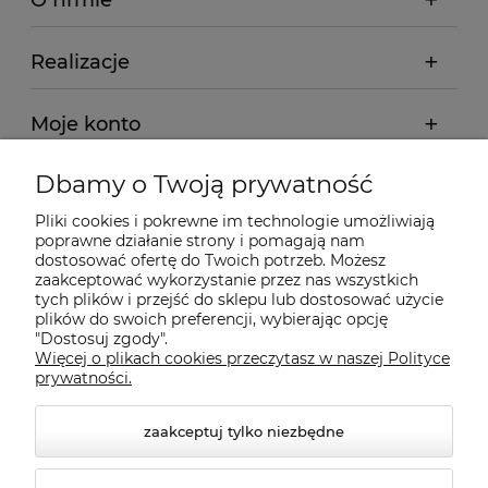
O firmie
Realizacje
Moje konto
Dbamy o Twoją prywatność
Regulamin
Pliki cookies i pokrewne im technologie umożliwiają
poprawne działanie strony i pomagają nam
Dostawa - realizacja
dostosować ofertę do Twoich potrzeb. Możesz
zaakceptować wykorzystanie przez nas wszystkich
tych plików i przejść do sklepu lub dostosować użycie
Gwarancja i zwroty
plików do swoich preferencji, wybierając opcję
"Dostosuj zgody".
Więcej o plikach cookies przeczytasz w naszej Polityce
Pomoc
prywatności.
zaakceptuj tylko niezbędne