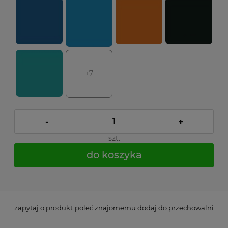
+7
-
+
szt.
do koszyka
*
- Pole wymagane
zapytaj o produkt
poleć znajomemu
dodaj do przechowalni