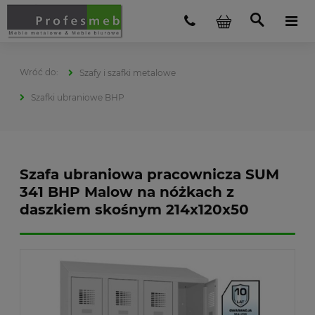
Szafy i szafki metalowe
Szafki ubraniowe BHP
Szafa ubraniowa pracownicza SUM
341 BHP Malow na nóżkach z
daszkiem skośnym 214x120x50