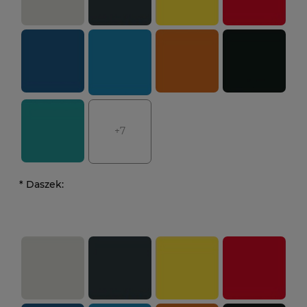
+7
*
Daszek: