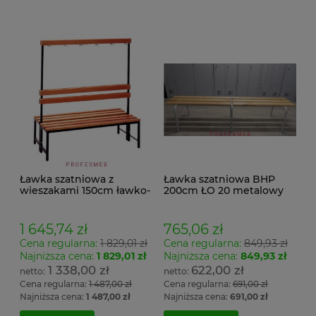
Ławka szatniowa z
Ławka szatniowa BHP
wieszakami 150cm ławko-
200cm ŁO 20 metalowy
wieszak dwustronny
stelaż. siedzisko z drewna
Łsz2a
1 645,74 zł
765,06 zł
Cena regularna:
1 829,01 zł
Cena regularna:
849,93 zł
Najniższa cena:
1 829,01 zł
Najniższa cena:
849,93 zł
1 338,00 zł
622,00 zł
Cena regularna:
1 487,00 zł
Cena regularna:
691,00 zł
Najniższa cena:
1 487,00 zł
Najniższa cena:
691,00 zł