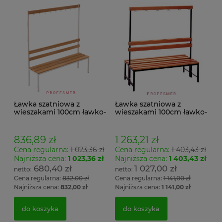
Ławka szatniowa z
Ławka szatniowa z
wieszakami 100cm ławko-
wieszakami 100cm ławko-
wieszak jednostronny
wieszak dwustronny Łsz2
Łsz1
836,89 zł
1 263,21 zł
Cena regularna:
1 023,36 zł
Cena regularna:
1 403,43 zł
Najniższa cena:
1 023,36 zł
Najniższa cena:
1 403,43 zł
680,40 zł
1 027,00 zł
Cena regularna:
832,00 zł
Cena regularna:
1 141,00 zł
Najniższa cena:
832,00 zł
Najniższa cena:
1 141,00 zł
do koszyka
do koszyka