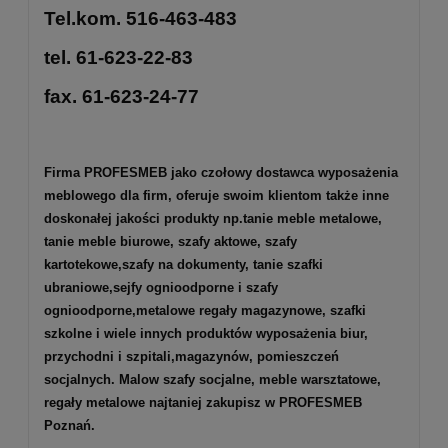
Tel.kom. 516-463-483
tel. 61-623-22-83
fax. 61-623-24-77
Firma PROFESMEB jako czołowy dostawca wyposażenia
meblowego dla firm, oferuje swoim klientom także inne
doskonałej jakości produkty np.
tanie meble metalowe
,
tanie meble biurowe
,
szafy aktowe
,
szafy
kartotekowe
,
szafy na dokumenty
,
tanie szafki
ubraniowe
,
sejfy ognioodporne
i
szafy
ognioodporne
,
metalowe regały magazynowe
,
szafki
szkolne
i wiele innych produktów wyposażenia biur,
przychodni i szpitali,magazynów, pomieszczeń
socjalnych. Malow szafy socjalne, meble warsztatowe,
regały metalowe najtaniej zakupisz w PROFESMEB
Poznań.