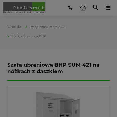
Szafy i szafki metalowe
Szafki ubraniowe BHP
Szafa ubraniowa BHP SUM 421 na
nóżkach z daszkiem