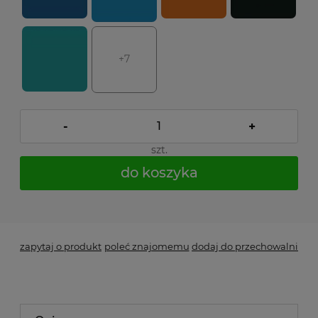
+7
-
+
szt.
do koszyka
*
- Pole wymagane
zapytaj o produkt
poleć znajomemu
dodaj do przechowalni