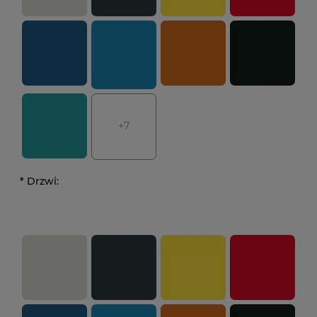
+7
*
Drzwi: