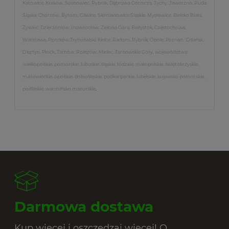
Katowice, Kraków, Sosnowiec, Rybnik, Dąbrowa Górnicza, Tychy, Jaworzno, Ruda
Śląska, Chorzów, Bytom, Gliwice, Siemianowice Śląskie, Mysłowice, Bielsko Biała,
Żywiec, Dzierżoniów, Inowrocław, Zielona Góra, Białystok, Częstochowa,
Warszawa, Piotrków Trybunalski, Kielce, Radom, Rybnik, Opole, Poznań, Gdańsk,
Olsztyn, Płock, Tarnów, Rzeszów, Mielec, Tarnowskie Góry, województwa:
wielkopolskie, pomorskie, lubuskie, śląskie, łódzkie, małopolskie, świętokrzyskie,
mazowieckie, opolskie, dolnośląskie, podkarpackie, lubelskie, kujawsko pomorskie,
podlaskie, warmińsko mazurskie
.
Darmowa dostawa
Kup więcej i oszczędzaj więcej! O