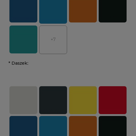
+7
*
Daszek: