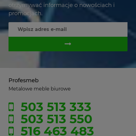
otrzymywać informacje o nowościach i
promocjach.
Profesmeb
Metalowe meble biurowe
503 513 333
503 513 550
516 463 483