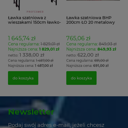
Ławka szatniowa z
Ławka szatniowa BHP
wieszakami 150cm ławko-
200cm ŁO 20 metalowy
wieszak dwustronny
stelaż. siedzisko z drewna
Łsz2a
1 645,74 zł
765,06 zł
Cena regularna:
1 829,01 zł
Cena regularna:
849,93 zł
Najniższa cena:
1 829,01 zł
Najniższa cena:
849,93 zł
1 338,00 zł
622,00 zł
Cena regularna:
1 487,00 zł
Cena regularna:
691,00 zł
Najniższa cena:
1 487,00 zł
Najniższa cena:
691,00 zł
do koszyka
do koszyka
Newsletter
Podaj swój adres e-mail, jeżeli chcesz