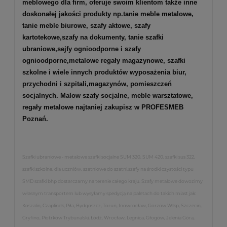
meblowego dla firm, oferuje swoim klientom także inne
doskonałej jakości produkty np.
tanie meble metalowe
,
tanie meble biurowe
,
szafy aktowe
,
szafy
kartotekowe
,
szafy na dokumenty
,
tanie szafki
ubraniowe
,
sejfy ognioodporne
i
szafy
ognioodporne
,
metalowe regały magazynowe
,
szafki
szkolne
i wiele innych produktów wyposażenia biur,
przychodni i szpitali,magazynów, pomieszczeń
socjalnych. Malow szafy socjalne, meble warsztatowe,
regały metalowe najtaniej zakupisz w PROFESMEB
Poznań.
Szafki ubraniowe - metalowe szafki socjalne SUM 320, SUM 420, szafki sus 322,
szafki szkolne, dla uczniów, szatniowe do szatni,szafy na środki czystości typu
SMD szafki bhp dostarczamy na terenie całego kraju. Szafy metalowe dowozimy
własnym transportem lub wysyłamy spedycją na paletach do takich miast jak:
Koszalin, Czaplinek, Piła, Bydgoszcz, Toruń, Inowrocław, Gorzów Wlkp, Szczecin,
Gryfino, Piotrków Trybunalski, Łódź, Wrocław, Legnica, Głogów, Jelenia Góra,