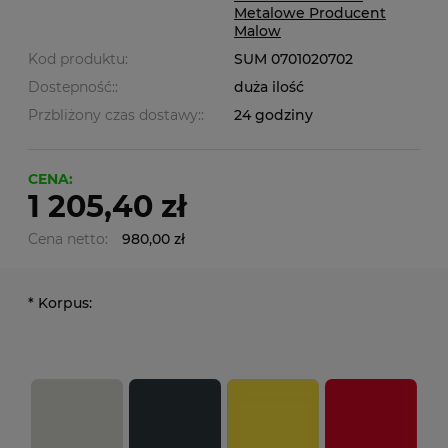
Metalowe Producent
Malow
Kod produktu:
SUM 0701020702
Dostepność::
duża ilość
Przbliżony czas dostawy::
24 godziny
CENA:
1 205,40 zł
Cena netto:
980,00 zł
*
Korpus: