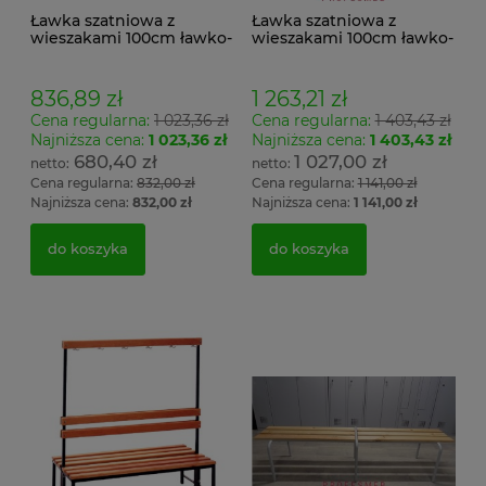
Ławka szatniowa z
Ławka szatniowa z
wieszakami 100cm ławko-
wieszakami 100cm ławko-
wieszak jednostronny
wieszak dwustronny Łsz2
Łsz1
836,89 zł
1 263,21 zł
Cena regularna:
1 023,36 zł
Cena regularna:
1 403,43 zł
Najniższa cena:
1 023,36 zł
Najniższa cena:
1 403,43 zł
680,40 zł
1 027,00 zł
Cena regularna:
832,00 zł
Cena regularna:
1 141,00 zł
Najniższa cena:
832,00 zł
Najniższa cena:
1 141,00 zł
do koszyka
do koszyka