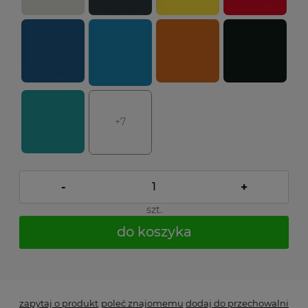
+7
-
+
szt.
do koszyka
*
- Pole wymagane
zapytaj o produkt
poleć znajomemu
dodaj do przechowalni