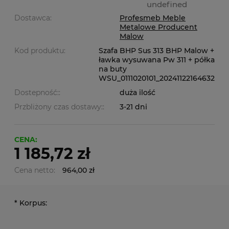
undefined
Dostawca:
Profesmeb Meble
Metalowe Producent
Malow
Kod produktu:
Szafa BHP Sus 313 BHP Malow +
ławka wysuwana Pw 311 + półka
na buty
WSU_0111020101_20241122164632
Dostepność::
duża ilość
Przbliżony czas dostawy::
3-21 dni
CENA:
1 185,72 zł
Cena netto:
964,00 zł
*
Korpus: