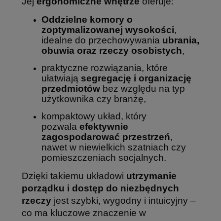
Jej
ergonomiczne wnętrze
oferuje:
Oddzielne komory o
zoptymalizowanej wysokości
,
idealne do przechowywania
ubrania,
obuwia oraz rzeczy osobistych
,
praktyczne rozwiązania, które
ułatwiają
segregację i organizację
przedmiotów
bez względu na typ
użytkownika czy branżę,
kompaktowy układ, który
pozwala
efektywnie
zagospodarować przestrzeń
,
nawet w niewielkich szatniach czy
pomieszczeniach socjalnych.
Dzięki takiemu układowi
utrzymanie
porządku i dostęp do niezbędnych
rzeczy
jest szybki, wygodny i intuicyjny –
co ma kluczowe znaczenie w