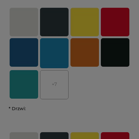
+7
*
Drzwi: