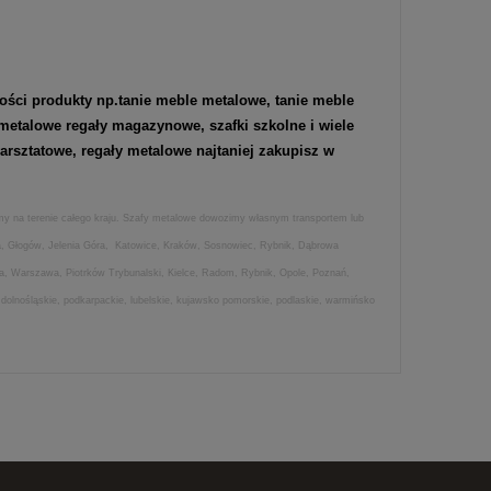
ości produkty np.
tanie meble metalowe
,
tanie meble
metalowe regały magazynowe
,
szafki szkolne
i wiele
rsztatowe, regały metalowe najtaniej zakupisz w
amy na terenie całego kraju. Szafy metalowe dowozimy własnym transportem lub
ica, Głogów, Jelenia Góra, Katowice, Kraków, Sosnowiec, Rybnik, Dąbrowa
wa, Warszawa, Piotrków Trybunalski, Kielce, Radom, Rybnik, Opole, Poznań,
 dolnośląskie, podkarpackie, lubelskie, kujawsko pomorskie, podlaskie, warmińsko