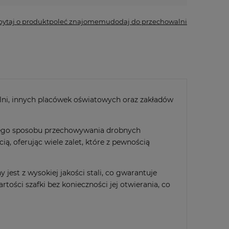
pytaj o produkt
poleć znajomemu
dodaj do przechowalni
elni, innych placówek oświatowych oraz zakładów
owego sposobu przechowywania drobnych
, oferując wiele zalet, które z pewnością
jest z wysokiej jakości stali, co gwarantuje
tości szafki bez konieczności jej otwierania, co