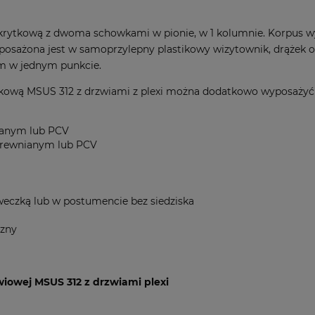
-skrytkową z dwoma schowkami w pionie, w 1 kolumnie. Korpus w
osażona jest w samoprzylepny plastikowy wizytownik, drążek or
m w jednym punkcie.
tkową MSUS 312 z drzwiami z plexi można dodatkowo wyposażyć
nianym lub PCV
drewnianym lub PCV
eczką lub w postumencie bez siedziska
czny
iowej MSUS 312 z drzwiami plexi