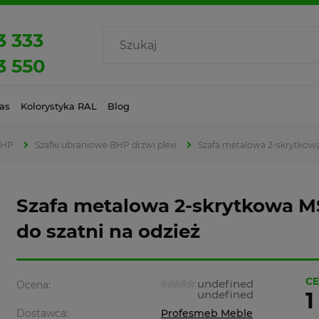
3 333
3 550
as
Kolorystyka RAL
Blog
BHP
Szafki ubraniowe BHP drzwi plexi
Szafa metalowa 2-skrytkowa 
Szafa metalowa 2-skrytkowa MS
do szatni na odzież
CE
undefined
Ocena:
undefined
1
Dostawca:
Profesmeb Meble