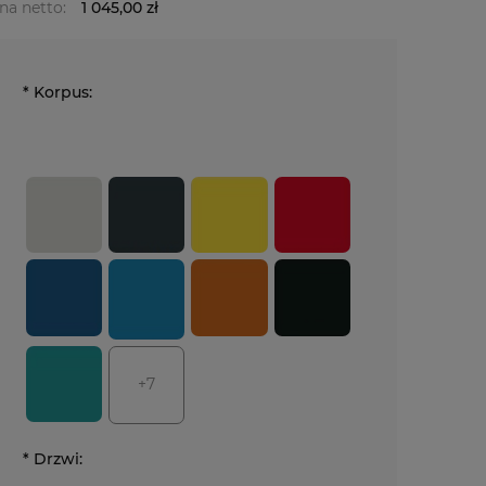
na netto:
1 045,00 zł
*
Korpus:
+7
*
Drzwi: