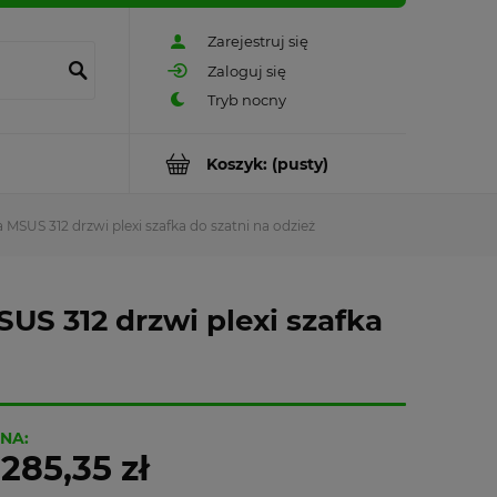
Zarejestruj się
Zaloguj się
Koszyk:
(pusty)
MSUS 312 drzwi plexi szafka do szatni na odzież
US 312 drzwi plexi szafka
NA:
 285,35 zł