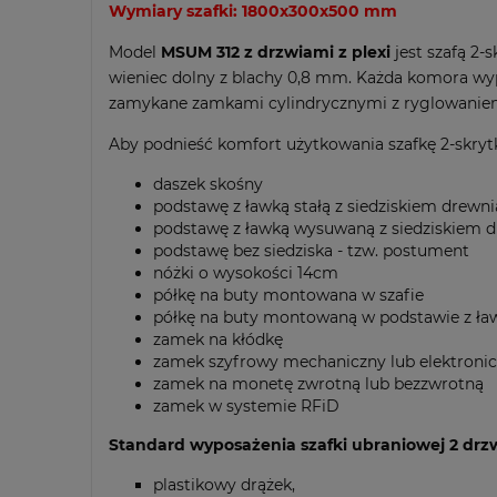
Wymiary szafki: 1800x300x500 mm
Model
MSUM 312 z drzwiami z plexi
jest szafą 2
wieniec dolny z blachy 0,8 mm. Każda komora wyp
zamykane zamkami cylindrycznymi z ryglowanie
Aby podnieść komfort użytkowania szafkę 2-skry
daszek skośny
podstawę z ławką stałą z siedziskiem drew
podstawę z ławką wysuwaną z siedziskiem 
podstawę bez siedziska - tzw. postument
nóżki o wysokości 14cm
półkę na buty montowana w szafie
półkę na buty montowaną w podstawie z ław
zamek na kłódkę
zamek szyfrowy mechaniczny lub elektroni
zamek na monetę zwrotną lub bezzwrotną
zamek w systemie RFiD
Standard wyposażenia szafki ubraniowej 2 drzw
plastikowy drążek,