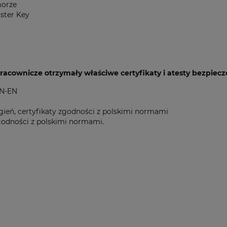
morze
ster Key
pracownicze otrzymały właściwe certyfikaty i atesty bezpiec
PN-EN
 ogień, certyfikaty zgodności z polskimi normami
 zgodności z polskimi normami.