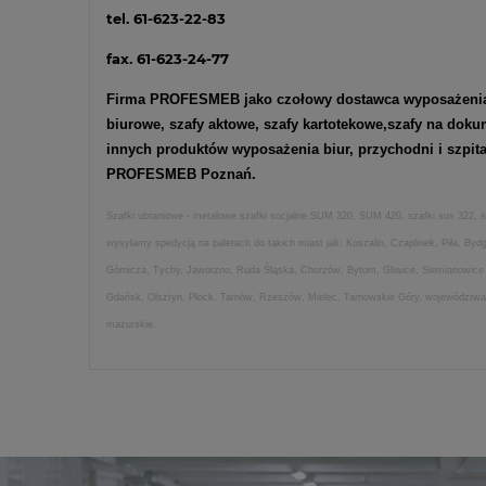
tel. 61-623-22-83
fax. 61-623-24-77
Firma PROFESMEB jako czołowy dostawca wyposażenia me
biurowe
,
szafy aktowe
,
szafy kartotekowe
,
szafy na doku
innych produktów wyposażenia biur, przychodni i szpit
PROFESMEB Poznań.
Szafki ubraniowe - metalowe szafki socjalne SUM 320, SUM 420, szafki sus 322, s
wysyłamy spedycją na paletach do takich miast jak: Koszalin, Czaplinek, Piła, B
Górnicza, Tychy, Jaworzno, Ruda Śląska, Chorzów, Bytom, Gliwice, Siemianowice Ś
Gdańsk, Olsztyn, Płock, Tarnów, Rzeszów, Mielec, Tarnowskie Góry, województwa: wi
mazurskie.