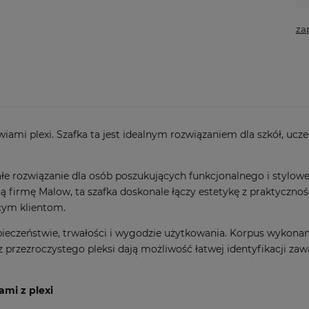
za
ami plexi. Szafka ta jest idealnym rozwiązaniem dla szkół, ucz
nałe rozwiązanie dla osób poszukujących funkcjonalnego i styl
mę Malow, ta szafka doskonale łączy estetykę z praktycznością
cym klientom.
eczeństwie, trwałości i wygodzie użytkowania. Korpus wykonany 
przezroczystego pleksi dają możliwość łatwej identyfikacji zawar
mi z plexi