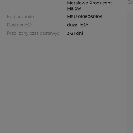
Ce
Metalowe Producent
Malow
Kod produktu:
MSU 0106060104
Dostepność::
duża ilość
Przbliżony czas dostawy::
3-21 dni