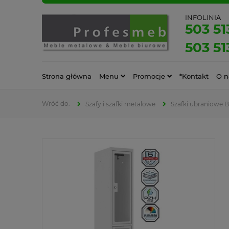
INFOLINIA
503 51
503 51
Strona główna
Menu
Promocje
*Kontakt
O n
Szafy i szafki metalowe
Szafki ubraniowe 