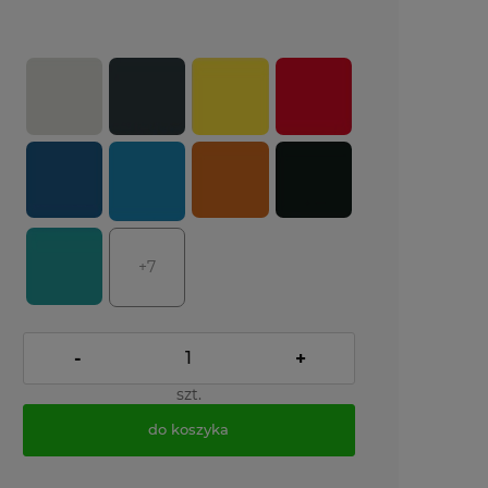
+7
-
+
szt.
do koszyka
*
- Pole wymagane