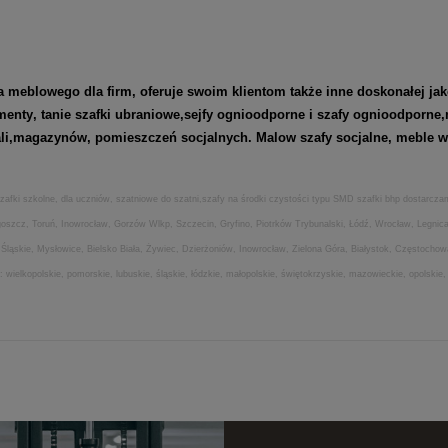
blowego dla firm, oferuje swoim klientom także inne doskonałej jak
menty
, tanie szafki ubraniowe,
sejfy ognioodporne
i
szafy ognioodporne
,
ali,magazynów, pomieszczeń socjalnych. Malow szafy socjalne, meble wa
zafki szkolne, dla uczniów, szatniowe do szatni,szafy na środki czystości typu SMD szafki bhp dostarcz
ydgoszcz, Toruń, Inowrocław, Gorzów Wlkp, Szczecin, Gryfino, Piotrków Trybunalski, Łódź, Wrocław, Legn
ląskie, Mysłowice, Bielsko Biała, Żywiec, Dzierżoniów, Inowrocław, Zielona Góra, Białystok, Częstocho
elkopolskie, pomorskie, lubuskie, śląskie, łódzkie, małopolskie, świętokrzyskie, mazowieckie, opolskie,