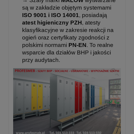
→ Szafy marki
MALOW
wytwarzane
są w zakładzie objętym systemami
ISO 9001 i ISO 14001
, posiadają
atest higieniczny PZH
, atesty
klasyfikacyjne w zakresie reakcji na
ogień oraz certyfikaty zgodności z
polskimi normami
PN-EN
. To realne
wsparcie dla działów BHP i jakości
przy audytach.