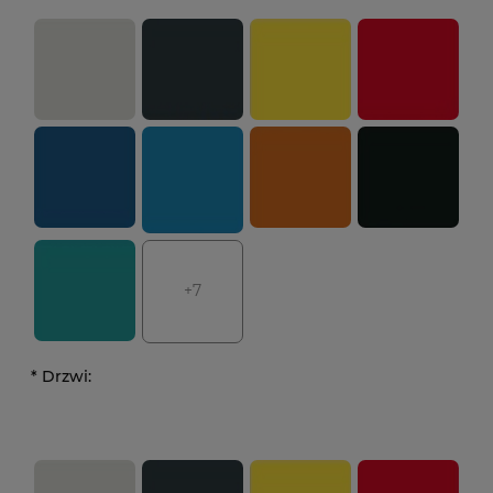
+7
*
Drzwi: