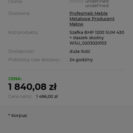
undefined
Ocena:
undefined
Dostawca:
Profesmeb Meble
Metalowe Producent
Malow
Kod produktu:
Szafka BHP 1200 SUM 430
+ daszek skośny
WSU_0203020103
Dostepność::
duża ilość
Przbliżony czas dostawy::
24 godziny
CENA:
1 840,08 zł
Cena netto:
1 496,00 zł
*
Korpus: