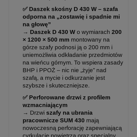
✅ Daszek skośny D 430 W – szafa
odporna na „zostawię i spadnie mi
na głowę”
→
Daszek D 430 W
o wymiarach
200
× 1200 × 500 mm
montowany na
górze szafy podnosi ją o 200 mm i
uniemożliwia odkładanie przedmiotów
na wieńcu górnym. To wspiera zasady
BHP i PPOŻ – nic nie „żyje” nad
szafą, a mycie i odkurzanie jest
szybsze i skuteczniejsze.
✅ Perforowane drzwi z profilem
wzmacniającym
→ Drzwi
szafy na ubrania
pracownicze SUM 430
mają
nowoczesną perforację zapewniającą
cyrkulację powietrza oraz specjalny