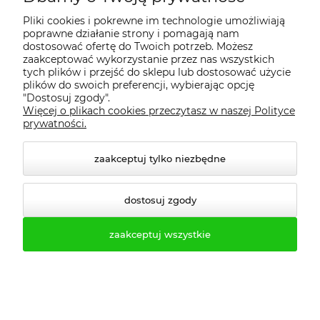
Czy szafa SUM 430 z daszkiem nadaje
Pliki cookies i pokrewne im technologie umożliwiają
poprawne działanie strony i pomagają nam
się do zakładów branży spożywczej i
dostosować ofertę do Twoich potrzeb. Możesz
medycznej?
zaakceptować wykorzystanie przez nas wszystkich
tych plików i przejść do sklepu lub dostosować użycie
✔️ Tak, podział odzieży czystej i
plików do swoich preferencji, wybierając opcję
"Dostosuj zgody".
brudnej, gładkie powierzchnie
Więcej o plikach cookies przeczytasz w naszej Polityce
malowane proszkowo, wentylowane
prywatności.
drzwi oraz możliwość zastosowania
daszka skośnego bardzo dobrze
zaakceptuj tylko niezbędne
wpisują się w wymagania higieniczne
tych branż. Ważne jest, aby
dostosuj zgody
dodatkowo uwzględnić wewnętrzne
procedury zakładu i ewentualne
zaakceptuj wszystkie
wytyczne sanitarne.
Czy SUM 430 można łączyć z innymi
szafami serii SUM/SUS/SUL w jednej
szatni?