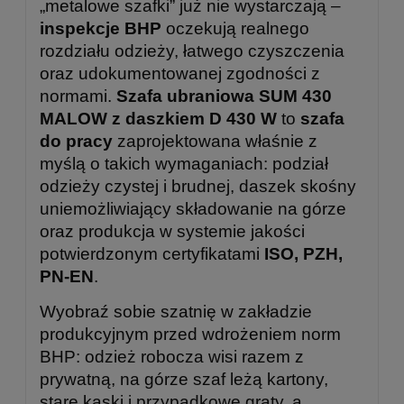
„metalowe szafki” już nie wystarczają –
inspekcje BHP
oczekują realnego
rozdziału odzieży, łatwego czyszczenia
oraz udokumentowanej zgodności z
normami.
Szafa ubraniowa SUM 430
MALOW z daszkiem D 430 W
to
szafa
do pracy
zaprojektowana właśnie z
myślą o takich wymaganiach: podział
odzieży czystej i brudnej, daszek skośny
uniemożliwiający składowanie na górze
oraz produkcja w systemie jakości
potwierdzonym certyfikatami
ISO, PZH,
PN-EN
.
Wyobraź sobie szatnię w zakładzie
produkcyjnym przed wdrożeniem norm
BHP: odzież robocza wisi razem z
prywatną, na górze szaf leżą kartony,
stare kaski i przypadkowe graty, a