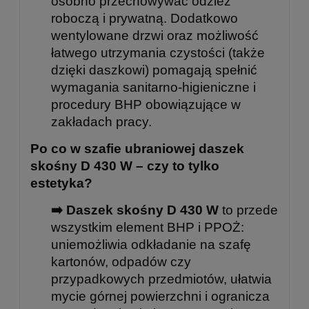
osobno przechowywać odzież
roboczą i prywatną. Dodatkowo
wentylowane drzwi oraz możliwość
łatwego utrzymania czystości (także
dzięki daszkowi) pomagają spełnić
wymagania sanitarno-higieniczne i
procedury BHP obowiązujące w
zakładach pracy.
Po co w szafie ubraniowej daszek
skośny D 430 W – czy to tylko
estetyka?
➡️ Daszek skośny D 430 W
to przede
wszystkim element BHP i PPOŻ:
uniemożliwia odkładanie na szafę
kartonów, odpadów czy
przypadkowych przedmiotów, ułatwia
mycie górnej powierzchni i ogranicza