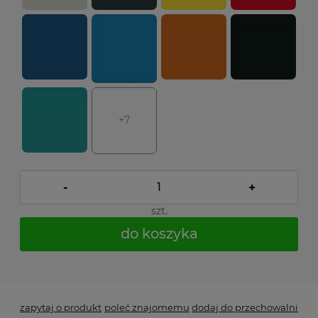
+7
-
+
szt.
do koszyka
*
- Pole wymagane
zapytaj o produkt
poleć znajomemu
dodaj do przechowalni