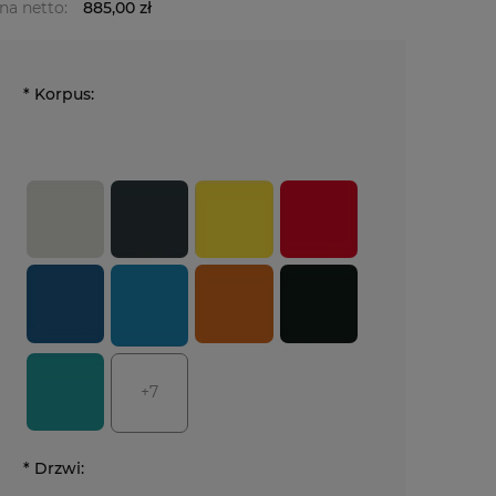
na netto:
885,00 zł
*
Korpus:
+7
*
Drzwi: