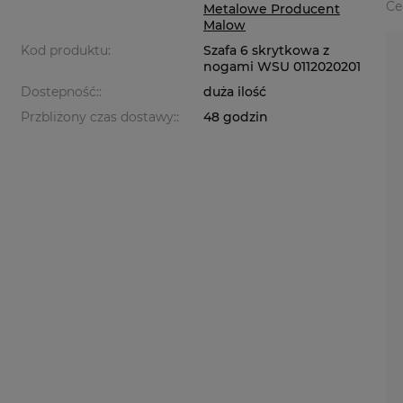
Ce
Metalowe Producent
Malow
Kod produktu:
Szafa 6 skrytkowa z
nogami WSU 0112020201
Dostepność::
duża ilość
Przbliżony czas dostawy::
48 godzin