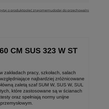
pytaj o produkt
poleć znajomemu
dodaj do przechowalni
0 CM SUS 323 W ST
w zakładach pracy, szkołach, salach
uwzględniające najbardziej zróżnicowane
. Główną zaletą szaf SUM W, SUS W, SUL
ętych, które zastosowane są w ścianach
testy oraz spełniają normy unijne
m przemysłowym.