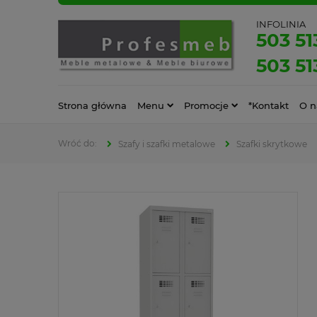
INFOLINIA
503 51
503 51
Strona główna
Menu
Promocje
*Kontakt
O n
Szafy i szafki metalowe
Szafki skrytkowe