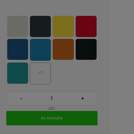
+7
-
+
szt.
do koszyka
*
- Pole wymagane