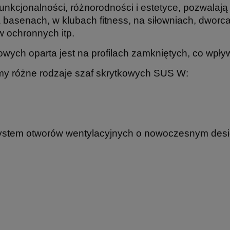
 funkcjonalności, różnorodności i estetyce, pozwalaj
a basenach, w klubach fitness, na siłowniach, dworc
 ochronnych itp.
wych oparta jest na profilach zamkniętych, co wpły
emy różne rodzaje szaf skrytkowych SUS W:
system otworów wentylacyjnych o nowoczesnym desi