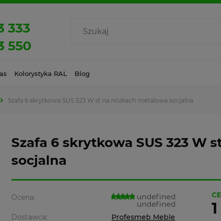
3 333
3 550
as
Kolorystyka RAL
Blog
Szafa 6 skrytkowa SUS 323 W st na nóżkach metalowa socjalna
Szafa 6 skrytkowa SUS 323 W 
socjalna
CE
undefined
Ocena:
undefined
1
Dostawca:
Profesmeb Meble