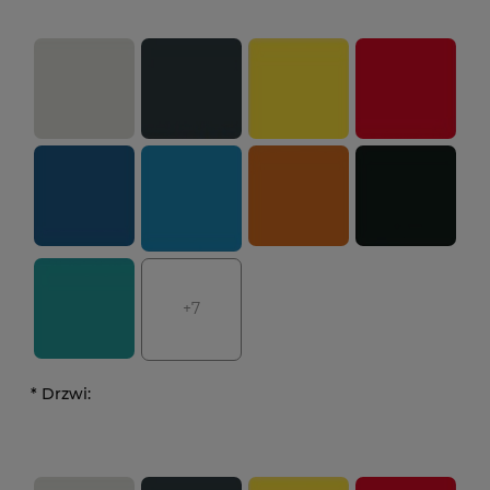
+7
*
Drzwi: