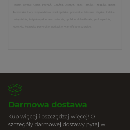
Radom, Rybnik, Opole, Poznań, Gdańsk, Olsztyn, Płock, Tarnów, Rzeszów, Mielec,
Tarnowskie Góry, województwa: wielkopolskie, pomorskie, lubuskie, śląskie, łódzkie,
małopolskie, świętokrzyskie, mazowieckie, opolskie, dolnośląskie, podkarpackie,
lubelskie, kujawsko pomorskie, podlaskie, warmińsko mazurskie.
Darmowa dostawa
Kup więcej i oszczędzaj więcej! O
szczegóły darmowej dostawy pytaj w