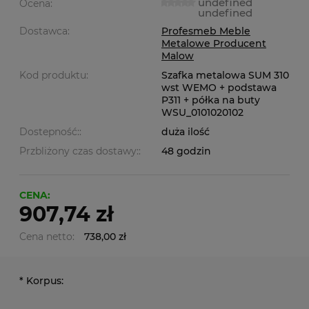
undefined
Ocena:
undefined
Dostawca:
Profesmeb Meble
Metalowe Producent
Malow
Kod produktu:
Szafka metalowa SUM 310
wst WEMO + podstawa
P311 + półka na buty
WSU_0101020102
Dostepność::
duża ilość
Przbliżony czas dostawy::
48 godzin
CENA:
907,74 zł
Cena netto:
738,00 zł
*
Korpus: