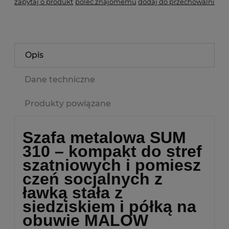
zapytaj o produkt
poleć znajomemu
dodaj do przechowalni
Opis
Dane techniczne
Produkty powiązane
Szafa metalowa SUM
310 – kompakt do stref
szatniowych i
pomiesz
czeń socjalnych z
ławką stała z
siedziskiem i półką na
obuwie MALOW