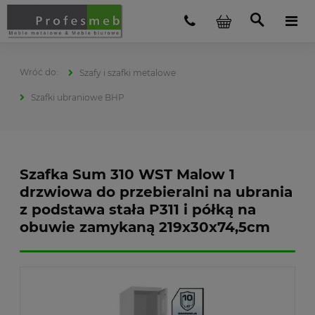
Szafy i szafki metalowe
Szafki ubraniowe BHP
Szafka Sum 310 WST Malow 1
drzwiowa do przebieralni na ubrania
z podstawa stała P311 i półką na
obuwie zamykaną 219x30x74,5cm