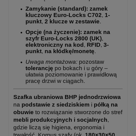
Zamykanie (standard):
zamek
kluczowy Euro-Locks C702
,
1-
punkt
,
2 klucze w zestawie
.
Opcje (na życzenie):
zamek na
szyfr Euro-Locks 2800 (UK)
,
elektroniczny na kod
,
RFID
,
3-
punkt
,
na kłódkę/monetę
.
Uwaga montażowa:
pozostaw
tolerancję
po bokach i u góry –
ułatwia poziomowanie i prawidłową
pracę drzwi w ciągach.
Szafka ubraniowa BHP jednodrzwiowa
na
podstawie z siedziskiem
i
półką na
obuwie
to rozwiązanie stworzone do stref
mebli produkcyjnych i socjalnych
,
gdzie liczą się higiena, ergonomia i
trwałość. Korpus szafy (ok.
180×30×50