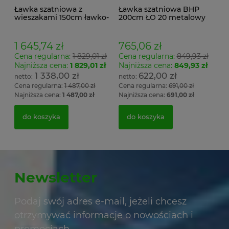
Ławka szatniowa z
Ławka szatniowa BHP
wieszakami 150cm ławko-
200cm ŁO 20 metalowy
wieszak dwustronny
stelaż. siedzisko z drewna
Łsz2a
1 645,74 zł
765,06 zł
Cena regularna:
1 829,01 zł
Cena regularna:
849,93 zł
Najniższa cena:
1 829,01 zł
Najniższa cena:
849,93 zł
1 338,00 zł
622,00 zł
Cena regularna:
1 487,00 zł
Cena regularna:
691,00 zł
Najniższa cena:
1 487,00 zł
Najniższa cena:
691,00 zł
do koszyka
do koszyka
Newsletter
Podaj swój adres e-mail, jeżeli chcesz
otrzymywać informacje o nowościach i
promocjach.