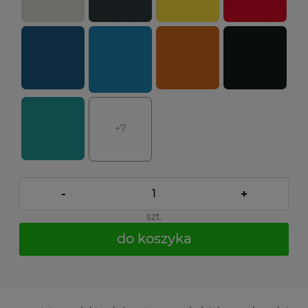
+7
-
+
szt.
do koszyka
*
- Pole wymagane