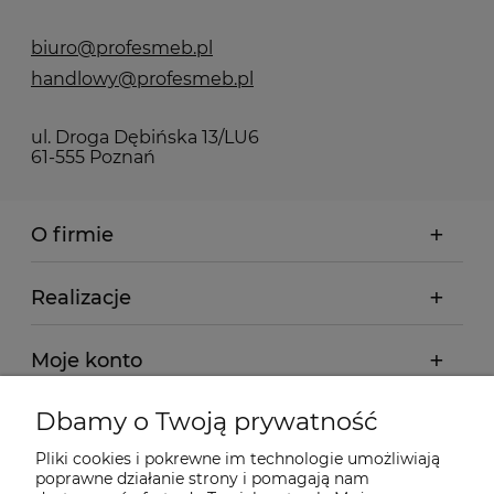
biuro@profesmeb.pl
handlowy@profesmeb.pl
ul. Droga Dębińska 13/LU6
61-555 Poznań
O firmie
Realizacje
Moje konto
Dbamy o Twoją prywatność
Regulamin
Pliki cookies i pokrewne im technologie umożliwiają
poprawne działanie strony i pomagają nam
Dostawa - realizacja