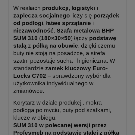
W realiach
produkcji, logistyki i
zaplecza socjalnego
liczy się
porządek
od podłogi
,
łatwe sprzątanie
i
niezawodność
.
Szafa metalowa BHP
SUM 310
(
180×30×50
) łączy
podstawę
stałą
z
półką na obuwie
, dzięki czemu
buty nie stoją na posadzce, a strefa
szatni pozostaje sucha i higieniczna. W
standardzie
zamek kluczowy Euro-
Locks C702
– sprawdzony wybór dla
użytkownika indywidualnego w
zmianówce.
Korytarz w dziale produkcji, mokra
podłoga po myciu, buty pod szafkami,
klucze w obiegu.
SUM 310 w polecanej wersji przez
Profesmeb
na
podstawie stałej z półką