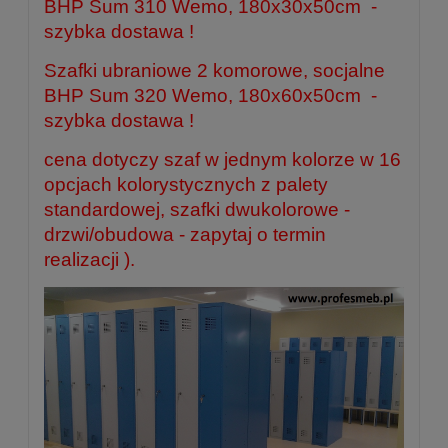
BHP Sum 310 Wemo, 180x30x50cm
-
szybka dostawa !
Szafki ubraniowe 2 komorowe, socjalne
BHP Sum 320 Wemo, 180x60x50cm
-
szybka dostawa !
cena dotyczy szaf w jednym kolorze w 16
opcjach kolorystycznych z palety
standardowej, szafki dwukolorowe -
drzwi/obudowa - zapytaj o termin
realizacji ).