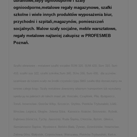
ubraniowe,
sejfy ognioodporne
i
szafy
ognioodporne
,
metalowe regały magazynowe
,
szafki
szkolne
i wiele innych produktów wyposażenia biur,
przychodni i szpitali,magazynów, pomieszczeń
socjalnych. Malow szafy socjalne, meble warsztatowe,
regały metalowe najtaniej zakupisz w PROFESMEB
Poznań.
Szafki ubraniowe - metalowe szafki socjalne SUM 320, SUM 420, Sum 310, Sum
410, szafki sus 322, szafki szkolne,Sum 340, SUm 330, Sum 430, dla uczniów,
szatniowe do szatni,szafy na środki czystości typu SMD szafki bhp dostarczamy na
terenie całego kraju. Szafy metalowe dowozimy własnym transportem lub wysyłamy
spedycją na paletach do takich miast jak: Koszalin, Czaplinek, Piła, Bydgoszcz,
Toruń, Inowrocław, Gorzów Wlkp, Szczecin, Gryfino, Piotrków Trybunalski, Łódź,
Wrocław, Legnica, Głogów, Jelenia Góra, Katowice, Kraków, Sosnowiec, Rybnik,
Dąbrowa Górnicza, Tychy, Jaworzno, Ruda Śląska, Chorzów, Bytom, Gliwice,
Siemianowice Śląskie, Mysłowice, Bielsko Biała, Żywiec, Dzierżoniów, Inowrocław,
Zielona Góra, Białystok, Częstochowa, Warszawa, Piotrków Trybunalski, Kielce,