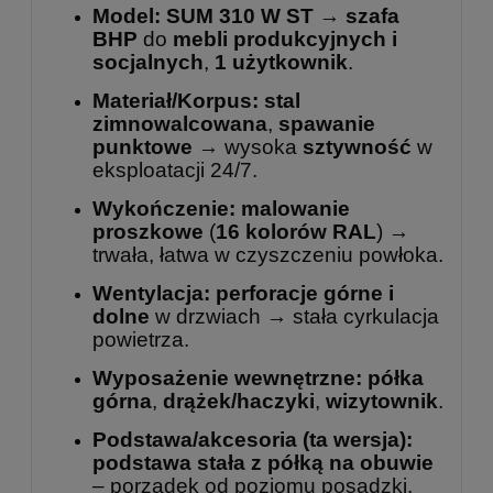
Model:
SUM 310 W ST
→
szafa
BHP
do
mebli produkcyjnych i
socjalnych
,
1 użytkownik
.
Materiał/Korpus:
stal
zimnowalcowana
,
spawanie
punktowe
→ wysoka
sztywność
w
eksploatacji 24/7.
Wykończenie:
malowanie
proszkowe
(
16 kolorów RAL
) →
trwała, łatwa w czyszczeniu powłoka.
Wentylacja:
perforacje górne i
dolne
w drzwiach → stała cyrkulacja
powietrza.
Wyposażenie wewnętrzne:
półka
górna
,
drążek/haczyki
,
wizytownik
.
Podstawa/akcesoria (ta wersja):
podstawa stała z półką na obuwie
– porządek od poziomu posadzki.