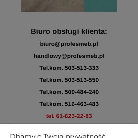
Biuro obsługi klienta:
biuro@profesmeb.pl
handlowy@profesmeb.pl
Tel.kom. 503-513-333
Tel.kom. 503-513-550
Tel.kom. 500-484-240
Tel.kom. 516-463-483
tel. 61-623-22-83
tel. 61-646-50-81
Dbamy o Twoją prywatność