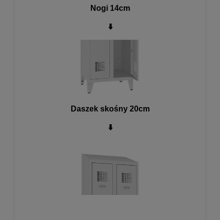
Nogi 14cm
⬇️
Daszek skośny 20cm
⬇️