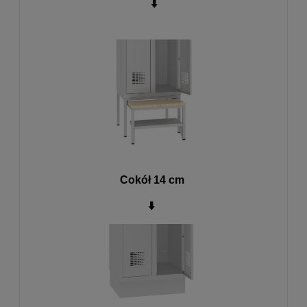
⬇️
Cokół 14 cm
⬇️