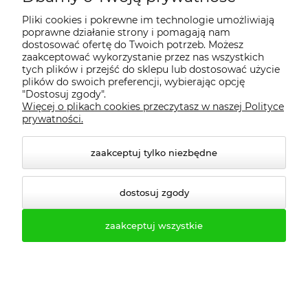
fax. 61-623-24-77
Pliki cookies i pokrewne im technologie umożliwiają
poprawne działanie strony i pomagają nam
dostosować ofertę do Twoich potrzeb. Możesz
zaakceptować wykorzystanie przez nas wszystkich
tych plików i przejść do sklepu lub dostosować użycie
plików do swoich preferencji, wybierając opcję
"Dostosuj zgody".
Więcej o plikach cookies przeczytasz w naszej Polityce
prywatności.
zaakceptuj tylko niezbędne
dostosuj zgody
zaakceptuj wszystkie