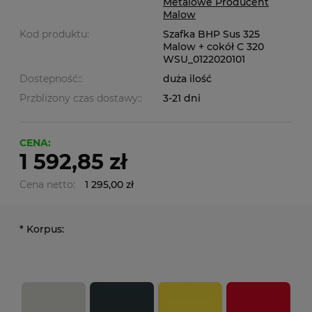
Metalowe Producent
Malow
Kod produktu:
Szafka BHP Sus 325
Malow + cokół C 320
WSU_0122020101
Dostepność::
duża ilość
Przbliżony czas dostawy::
3-21 dni
CENA:
1 592,85 zł
Cena netto:
1 295,00 zł
*
Korpus: