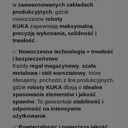
w
zaawansowanych zakładach
produkcyjnych
, gdzie
nowoczesne
roboty
KUKA
zapewniają
maksymalną
precyzję wykonania, solidność i
trwałość
.
✅
Nowoczesna technologia = trwałość
i bezpieczeństwo
Każdy
regał magazynowy
,
szafa
metalowa
i
stół warsztatowy
, które
oferujemy, pochodzi z linii produkcyjnych,
gdzie
roboty KUKA
dbają o
idealne
spasowanie elementów i jakość
spawów
. To gwarantuje
stabilność i
odporność na intensywne
użytkowanie
.
✅
Powtarzalność i najwyższa jakość