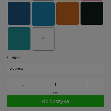
+7
*
Cokół:
-
+
szt.
do koszyka
*
- Pole wymagane