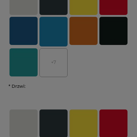
+7
*
Drzwi: