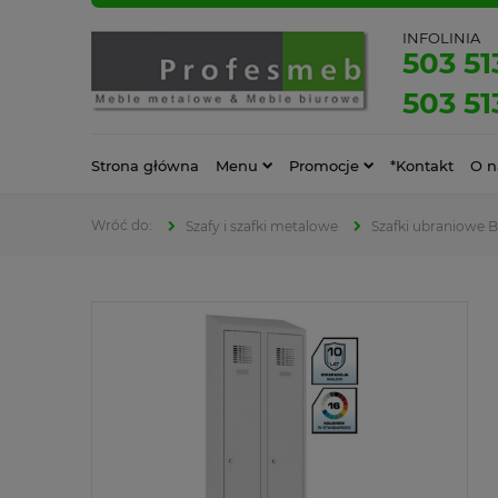
INFOLINIA
503 51
503 51
Strona główna
Menu
Promocje
*Kontakt
O n
Szafy i szafki metalowe
Szafki ubraniowe 