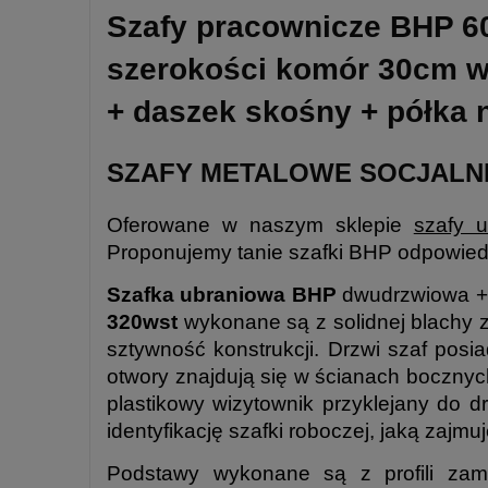
Szafy pracownicze BHP 
szerokości komór 30cm 
+ daszek skośny + półka 
SZAFY METALOWE SOCJALN
Oferowane w naszym sklepie
szafy 
Proponujemy tanie szafki BHP odpowiedn
Szafka ubraniowa BHP
dwudrzwiowa + 
320wst
wykonane są z solidnej blachy 
sztywność konstrukcji. Drzwi szaf po
otwory znajdują się w ścianach bocznyc
plastikowy wizytownik przyklejany do d
identyfikację szafki roboczej, jaką zajm
Podstawy wykonane są z profili zamk