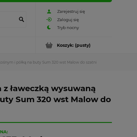
Zarejestruj się
Zaloguj się
Koszyk:
(pusty)
ośnym i półką na buty Sum 320 wst Malow do szatni
a z ławeczką wysuwaną
buty Sum 320 wst Malow do
NA: