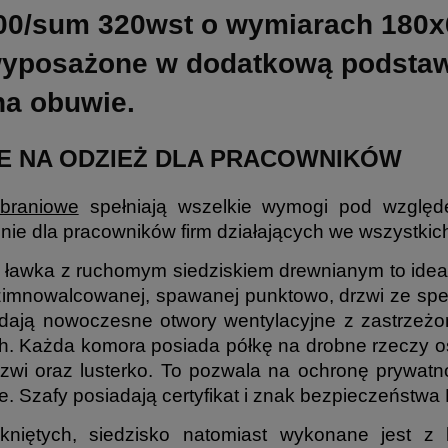
600/sum 320wst o wymiarach 18
wyposażone w dodatkową podsta
na obuwie.
E NA ODZIEŻ DLA PRACOWNIKÓW
ubraniowe
spełniają wszelkie wymogi pod względe
ie dla pracowników firm działających we wszystkic
ławka z ruchomym siedziskiem drewnianym to idealn
zimnowalcowanej, spawanej punktowo, drzwi ze sp
siadają nowoczesne otwory wentylacyjne z zastrze
h. Każda komora posiada półkę na drobne rzeczy os
rzwi oraz lusterko. To pozwala na ochronę prywat
uje. Szafy posiadają certyfikat i znak bezpieczeństw
niętych, siedzisko natomiast wykonane jest z l