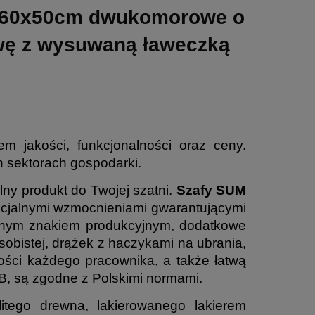
0x60x50cm dwukomorowe o
wę z wysuwaną ławeczką
m jakości, funkcjonalności oraz ceny.
h sektorach gospodarki.
y produkt do Twojej szatni.
Szafy SUM
ecjalnymi wzmocnieniami gwarantującymi
żonym znakiem produkcyjnym, dodatkowe
obistej, drążek z haczykami na ubrania,
ności każdego pracownika, a także łatwą
a B, są zgodne z Polskimi normami.
itego drewna, lakierowanego lakierem