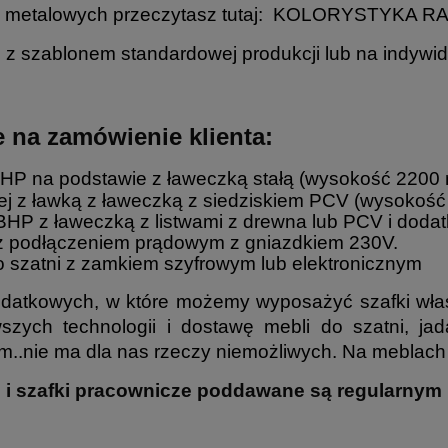
 metalowych przeczytasz tutaj:
KOLORYSTYKA RA
z szablonem standardowej produkcji lub na indywi
na zamówienie klienta:
HP na podstawie z ławeczką
stałą (wysokość 2200
ej z ławką z ławeczką z siedziskiem PCV (wysokoś
BHP z ławeczką z listwami z drewna lub PCV i doda
 z podłączeniem prądowym z gniazdkiem 230V.
o szatni z zamkiem szyfrowym lub elektronicznym
dodatkowych, w które możemy wyposażyć szafki właśn
zych technologii i dostawę mebli do szatni, jad
m..nie ma dla nas rzeczy niemożliwych. Na meblach z
we i szafki pracownicze poddawane są regularn