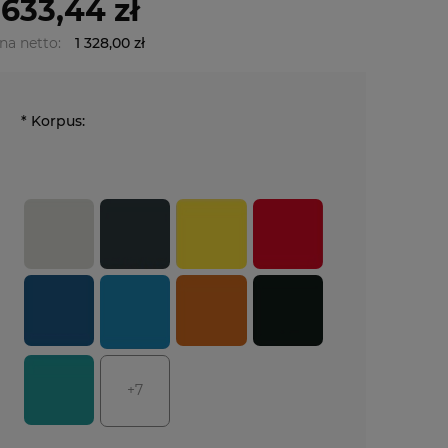
 633,44 zł
na netto:
1 328,00 zł
*
Korpus:
+7