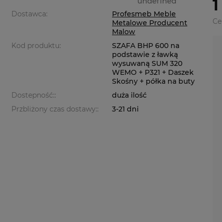
undefined
1
Dostawca:
Profesmeb Meble
Ce
Metalowe Producent
Malow
Kod produktu:
SZAFA BHP 600 na
podstawie z ławką
wysuwaną SUM 320
WEMO + P321 + Daszek
Skośny + półka na buty
Dostepność::
duża ilość
Przbliżony czas dostawy::
3-21 dni