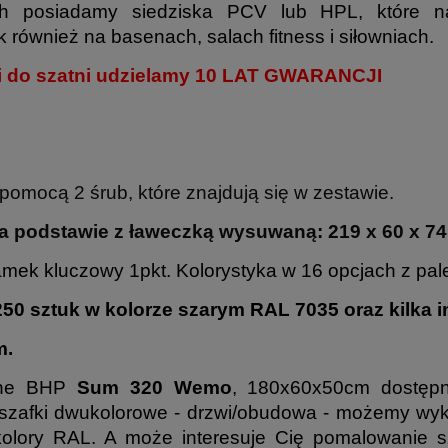
 posiadamy siedziska PCV lub HPL, które na
również na basenach, salach fitness i siłowniach.
ki do szatni udzielamy 10 LAT GWARANCJI
omocą 2 śrub, które znajdują się w zestawie.
na podstawie z ławeczką wysuwaną: 219 x 60 x 7
ek kluczowy 1pkt. Kolorystyka w 16 opcjach z pal
 sztuk w kolorze szarym RAL 7035 oraz kilka 
m.
alne BHP
Sum 320 Wemo
, 180x60x50cm dostępn
, szafki dwukolorowe - drzwi/obudowa - możemy w
kolory RAL. A może interesuje Cię pomalowanie