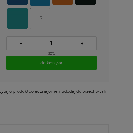
+7
-
+
szt.
do koszyka
*
- Pole wymagane
pytaj o produkt
poleć znajomemu
dodaj do przechowalni