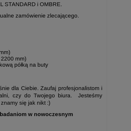
L STANDARD i OMBRE
.
dualne zamówienie zlecającego.
 mm)
ć 2200 mm)
tkową półką na buty
ie dla Ciebie. Zaufaj profesjonalistom i
alni, czy do Twojego biura. Jesteśmy
namy się jak nikt :)
ym badaniom w nowoczesnym