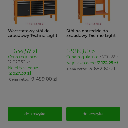
Warsztatowy stół do
Stół na narzędzia do
zabudowy Techno Light
zabudowy Techno Light
SWT 17/13 MALOW w
SWT 12/10 MALOW
systemie 5S z szufladami i
warsztatowy z szufladami
tablicą perforowaną na
i tablicą narzędziową
11 634,57 zł
6 989,60 zł
narzędzia
Cena regularna:
Cena regularna:
7 766,22 zł
12 927,30 zł
Najniższa cena:
7 172,25 zł
Najniższa cena:
5 682,60 zł
Cena netto:
12 927,30 zł
9 459,00 zł
Cena netto:
do koszyka
do koszyka