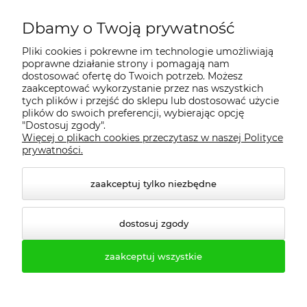
Dbamy o Twoją prywatność
Regulamin
Pliki cookies i pokrewne im technologie umożliwiają
poprawne działanie strony i pomagają nam
Dostawa - realizacja
dostosować ofertę do Twoich potrzeb. Możesz
zaakceptować wykorzystanie przez nas wszystkich
tych plików i przejść do sklepu lub dostosować użycie
Gwarancja i zwroty
plików do swoich preferencji, wybierając opcję
"Dostosuj zgody".
Więcej o plikach cookies przeczytasz w naszej Polityce
Pomoc
prywatności.
zaakceptuj tylko niezbędne
dostosuj zgody
zaakceptuj wszystkie
© 2026 profesmeb.pl. Wszelkie prawa zastrzeżone.
Styl graficzny ShopGadget.pl
Sklep internetowy Shoper.pl