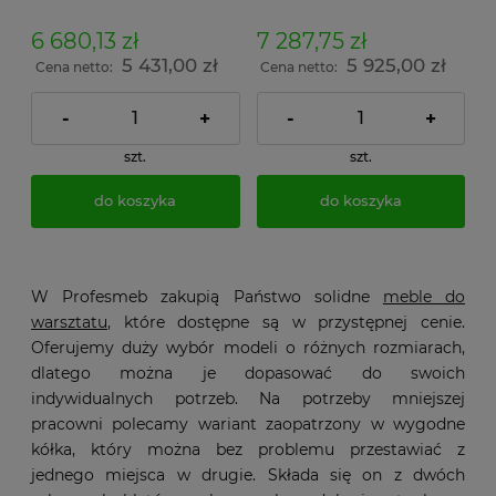
6 680,13 zł
7 287,75 zł
5 431,00 zł
5 925,00 zł
Cena netto:
Cena netto:
-
+
-
+
szt.
szt.
do koszyka
do koszyka
W Profesmeb zakupią Państwo solidne
meble do
warsztatu
, które dostępne są w przystępnej cenie.
Oferujemy duży wybór modeli o różnych rozmiarach,
dlatego można je dopasować do swoich
indywidualnych potrzeb. Na potrzeby mniejszej
pracowni polecamy wariant zaopatrzony w wygodne
kółka, który można bez problemu przestawiać z
jednego miejsca w drugie. Składa się on z dwóch