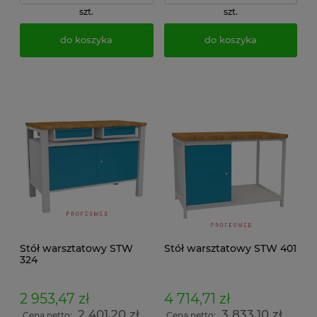
szt.
szt.
do koszyka
do koszyka
Stół warsztatowy STW
Stół warsztatowy STW 401
324
2 953,47 zł
4 714,71 zł
2 401,20 zł
3 833,10 zł
Cena netto:
Cena netto: