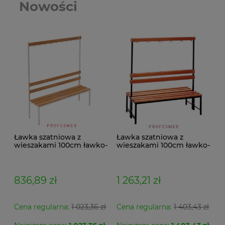
Nowości
Ławka szatniowa z
Ławka szatniowa z
wieszakami 100cm ławko-
wieszakami 100cm ławko-
wieszak jednostronny
wieszak dwustronny Łsz2
Łsz1
836,89 zł
1 263,21 zł
Cena regularna:
1 023,36 zł
Cena regularna:
1 403,43 zł