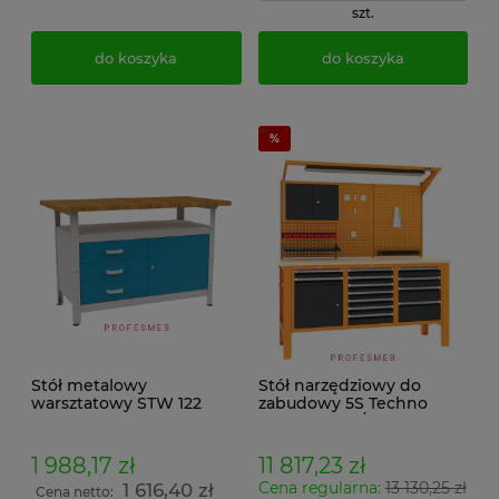
szt.
do koszyka
do koszyka
Stół metalowy
Stół narzędziowy do
warsztatowy STW 122
zabudowy 5S Techno
Light SWT 17/13 MALOW
warsztatowy z szufladami
i tablicą perforowaną
1 988,17 zł
11 817,23 zł
Cena regularna:
13 130,25 zł
1 616,40 zł
Cena netto: