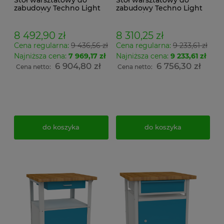
zabudowy Techno Light
zabudowy Techno Light
SWT 12/11 MALOW z
SWT 12/11 MALOW z
szufladami i tablicą
szufladami i tablicą
perforowaną na narzędzia
perforowaną na narzędzia
8 492,90 zł
8 310,25 zł
Cena regularna:
9 436,56 zł
Cena regularna:
9 233,61 zł
Najniższa cena:
7 969,17 zł
Najniższa cena:
9 233,61 zł
6 904,80 zł
6 756,30 zł
Cena netto:
Cena netto:
do koszyka
do koszyka