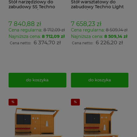
Stół narzędziowy do
Stół warsztatowy do
zabudowy 5S Techno
zabudowy Techno Light
Light SWT 17/12 MALOW
SWT 17/12 MALOW w
warsztatowy z szufladami
systemie 5S z szufladami i
i tablicą perforowaną
tablicą perforowaną
7 840,88 zł
7 658,23 zł
Cena regularna:
8 712,09 zł
Cena regularna:
8 509,14 zł
Najniższa cena:
8 712,09 zł
Najniższa cena:
8 509,14 zł
6 374,70 zł
6 226,20 zł
Cena netto:
Cena netto:
do koszyka
do koszyka