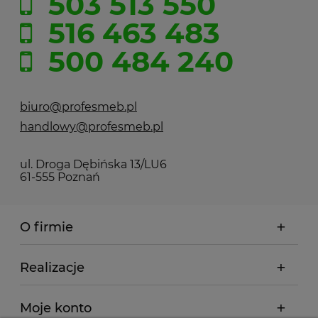
503 513 550
516 463 483
500 484 240
biuro@profesmeb.pl
handlowy@profesmeb.pl
ul. Droga Dębińska 13/LU6
61-555 Poznań
O firmie
Realizacje
Moje konto