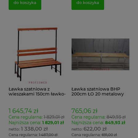
do koszyka
do koszyka
Ławka szatniowa z
Ławka szatniowa BHP
wieszakami 150cm ławko-
200cm ŁO 20 metalowy
wieszak dwustronny
stelaż. siedzisko z drewna
Łsz2a
1 645,74 zł
765,06 zł
Cena regularna:
1 829,01 zł
Cena regularna:
849,93 zł
Najniższa cena:
1 829,01 zł
Najniższa cena:
849,93 zł
1 338,00 zł
622,00 zł
Cena regularna:
1 487,00 zł
Cena regularna:
691,00 zł