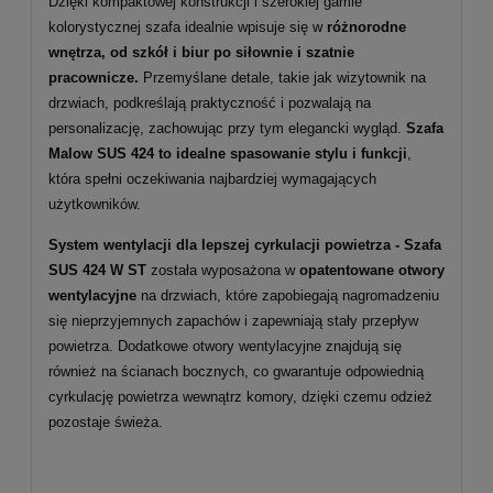
Dzięki kompaktowej konstrukcji i szerokiej gamie
kolorystycznej szafa idealnie wpisuje się w
różnorodne
wnętrza, od szkół i biur po siłownie i szatnie
pracownicze.
Przemyślane detale, takie jak wizytownik na
drzwiach, podkreślają praktyczność i pozwalają na
personalizację, zachowując przy tym elegancki wygląd.
Szafa
Malow SUS 424 to idealne spasowanie stylu i funkcji
,
która spełni oczekiwania najbardziej wymagających
użytkowników.
System wentylacji dla lepszej cyrkulacji powietrza -
Szafa
SUS 424 W ST
została wyposażona w
opatentowane otwory
wentylacyjne
na drzwiach, które zapobiegają nagromadzeniu
się nieprzyjemnych zapachów i zapewniają stały przepływ
powietrza. Dodatkowe otwory wentylacyjne znajdują się
również na ścianach bocznych, co gwarantuje odpowiednią
cyrkulację powietrza wewnątrz komory, dzięki czemu odzież
pozostaje świeża.