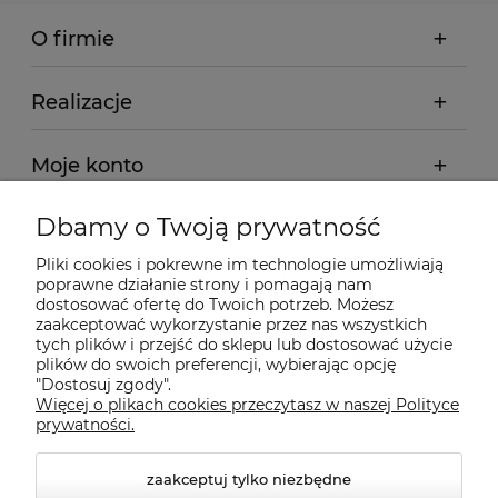
O firmie
Realizacje
Moje konto
Dbamy o Twoją prywatność
Regulamin
Pliki cookies i pokrewne im technologie umożliwiają
poprawne działanie strony i pomagają nam
Dostawa - realizacja
dostosować ofertę do Twoich potrzeb. Możesz
zaakceptować wykorzystanie przez nas wszystkich
tych plików i przejść do sklepu lub dostosować użycie
Gwarancja i zwroty
plików do swoich preferencji, wybierając opcję
"Dostosuj zgody".
Więcej o plikach cookies przeczytasz w naszej Polityce
Pomoc
prywatności.
zaakceptuj tylko niezbędne