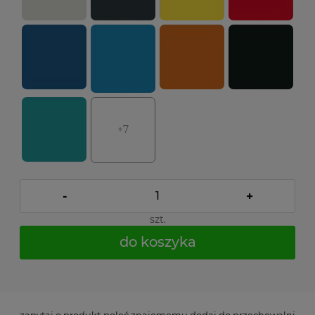
+7
-
+
szt.
do koszyka
*
- Pole wymagane
zapytaj o produkt
poleć znajomemu
dodaj do przechowalni