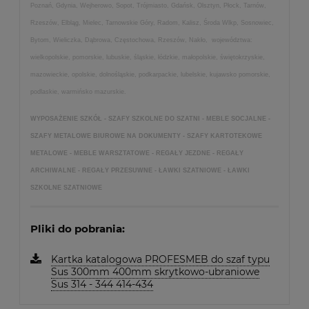
Poznań, Gdynia, Wejherowo, Sopot, Trójmiasto, Gdańsk, Olsztyn, Płock, Tarnów,
Rzeszów, Elbląg, Mielec, Tarnowskie Góry, Radom, Kalisz, Środa Wlkp, Sosnowiec,
Bytom, Wieliczka, Dąbrowa, Częstochowa, Rzeszów, Nakło, województwa:
wielkopolskie, pomorskie, lubuskie, śląskie, łódzkie, małopolskie, świętokrzyskie,
mazowieckie, opolskie, dolnośląskie, podkarpackie, lubelskie, kujawsko pomorskie,
podlaskie, warmińsko mazurskie.
WYPOSAŻENIE SZKÓŁ - SZAFY SZKOLNE DO SZATNI - MEBLE SOCJALNE -
SZAFY METALOWE BIUROWE NA DOKUMENTY - SZAFY KARTOTEKOWE
METALOWE - MEBLE WARSZTATOWE - REGAŁY JEZDNE - REGAŁY
ARCHIWALNE - REGAŁY PRZESUWNE - ŁAWKI SZATNIOWE - ŁAWKI
SZKOLNE SZATNIOWE
Pliki do pobrania:
Kartka katalogowa PROFESMEB do szaf typu
Sus 300mm 400mm skrytkowo-ubraniowe
Sus 314 - 344 414-434