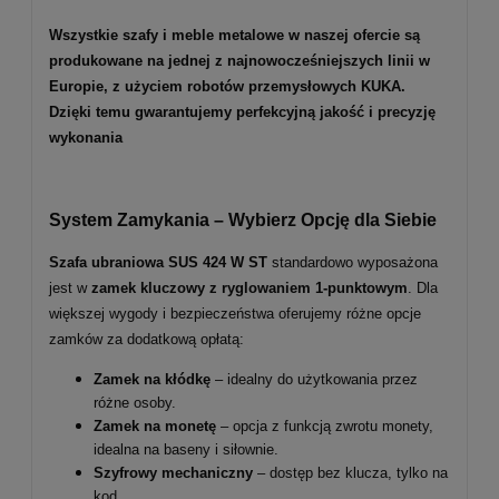
Wszystkie szafy i meble metalowe w naszej ofercie są
produkowane na jednej z najnowocześniejszych linii w
Europie, z użyciem robotów przemysłowych KUKA.
Dzięki temu gwarantujemy perfekcyjną jakość i precyzję
wykonania
System Zamykania – Wybierz Opcję dla Siebie
Szafa ubraniowa SUS
424
W ST
standardowo wyposażona
jest w
zamek kluczowy z ryglowaniem 1-punktowym
. Dla
większej wygody i bezpieczeństwa oferujemy różne opcje
zamków za dodatkową opłatą:
Zamek na kłódkę
– idealny do użytkowania przez
różne osoby.
Zamek na monetę
– opcja z funkcją zwrotu monety,
idealna na baseny i siłownie.
Szyfrowy mechaniczny
– dostęp bez klucza, tylko na
kod.