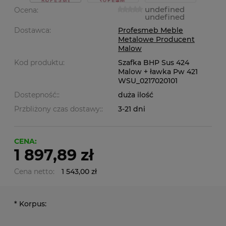
undefined
Ocena:
undefined
Dostawca:
Profesmeb Meble
Metalowe Producent
Malow
Kod produktu:
Szafka BHP Sus 424
Malow + ławka Pw 421
WSU_0217020101
Dostepność::
duża ilość
Przbliżony czas dostawy::
3-21 dni
CENA:
1 897,89 zł
Cena netto:
1 543,00 zł
*
Korpus: