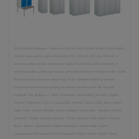
Szafki szkolne ubraniowe - metalowe szafki do szatni szkolne Malow, szkolne meble
socjalne,Tania szafka i szafa szkolna SUS 312, SUS 322, SUS 332, SUS 342, 2
komorwa szafka szkolna, 4 komorowa szafka, 6 komorowa szafka metalowa, 8
komorowa szafka szkolna uczniowska, skrytkowe,ubraniowe, metalowe meble, szafki
bhp dostarczamy na terenie całego kraju. Szafy metalowe dowozimy własnym
transportem lub wysyłamy spedycją na paletach do takich miast jak: Koszalin,
Czaplinek, Piła, Bydgoszcz, Toruń, Inowrocław, Gorzów Wlkp, Szczecin, Gryfino,
Piotrków Trybunalski, Pyrzyce, Szczecinek, Pleszew, Jarocin, Łódź, Kutno, Kępno,
Konin, Turek, Leszno, Wrocław, Legnica, Głogów, Jelenia Góra, Katowice, Kraków,
Sosnowiec, Rybnik, Dąbrowa Górnicza, Tychy, Jaworzno, Ruda Śląska, Chorzów,
Bytom, Gliwice, Siemianowice Śląskie, Mysłowice, Bielsko Biała, Żywiec,
Częstochowa, Warszawa, Piotrków Trybunalski, Kielce, Radom, Rybnik, Opole,