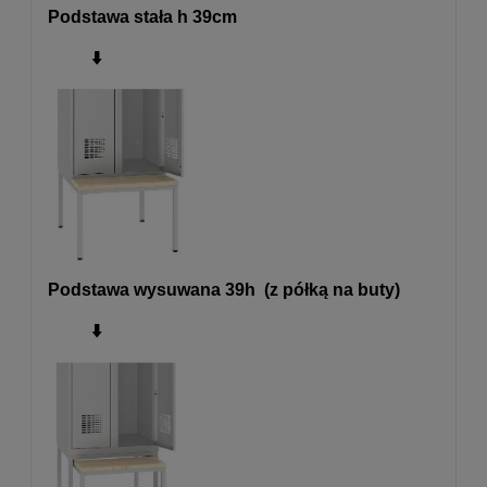
Podstawa stała h 39cm
⬇️
Podstawa wysuwana 39h (z półką na buty)
⬇️