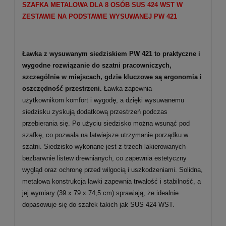
SZAFKA METALOWA DLA 8 OSÓB SUS
424
WST W
ZESTAWIE NA PODSTAWIE WYSUWANEJ PW 421
Ławka z wysuwanym siedziskiem PW 421 to praktyczne i
wygodne rozwiązanie do
szatni pracowniczych
,
szczególnie w miejscach, gdzie kluczowe są
ergonomia i
oszczędność przestrzeni
.
Ławka zapewnia
użytkownikom
komfort i wygodę, a dzięki wysuwanemu
siedzisku zyskują dodatkową przestrzeń podczas
przebierania się. Po użyciu siedzisko można wsunąć pod
szafkę, co pozwala na łatwiejsze utrzymanie porządku w
szatni. Siedzisko wykonane jest z trzech lakierowanych
bezbarwnie listew drewnianych, co zapewnia estetyczny
wygląd oraz ochronę przed wilgocią i uszkodzeniami. Solidna,
metalowa konstrukcja ławki zapewnia trwałość i stabilność, a
jej wymiary (39 x 79 x 74,5 cm) sprawiają, że idealnie
dopasowuje się do szafek takich jak SUS 424 WST.