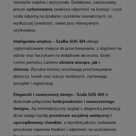
niezwykle stabilna i wytrzymała. Dodatkowo, zastosowany
proces
cyrkonowania
zwiększa odporność na korozję i czyni
szafę odporną na działanie czynników zewnętrznych, co
wydłuża jej żywotność, nawet przy intensywnym
użytkowaniu.
Inteligentne wnętrze
–
Szafka SUS 424
oferuje
zoptymalizowane miejsce do przechowywania, z drążkiem na
odzież oraz haczykami na dodatkowe akcesoria, dzięki
czemu pomieści zarówno
ubrania wiszące, jak i
złożone.
Wysokie komory umożliwiają przechowywanie
płaszczy, kurtek oraz rzeczy osobistych, zachowując
porządek i organizację.
Elegancki i nowoczesny design - Szafa SUS 424
to
doskonałe połączenie
funkcjonalności i nowoczesnego
designu.
Jej minimalistyczny wygląd z elegancką perforacją
drzwi nadaje każdej
przestrzeni socjalnej estetyczny i
uporządkowany charakter
, a wysokiej jakości malowanie
proszkowe zapewnia trwałość i odporność na uszkodzenia.