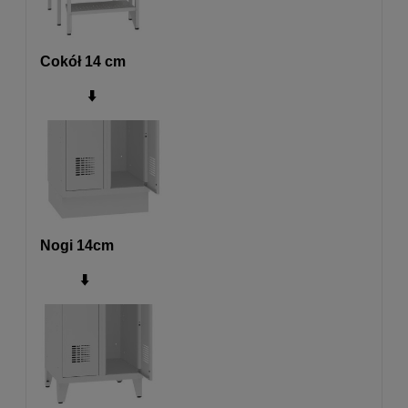
Cokół 14 cm
⬇️
Nogi 14cm
⬇️