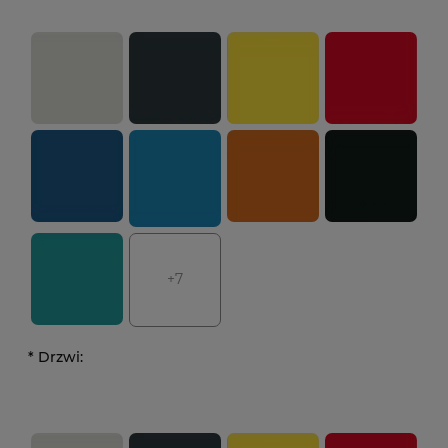
+7
*
Drzwi: