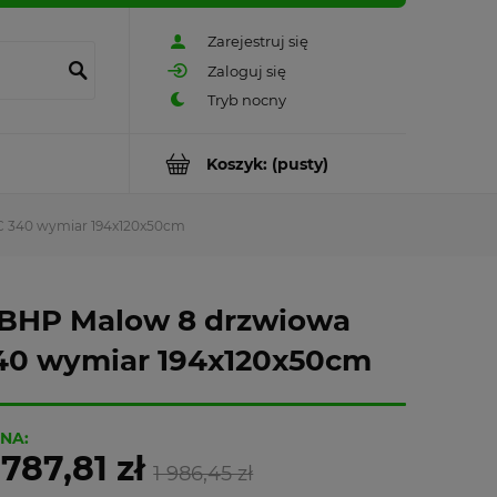
Zarejestruj się
Zaloguj się
Koszyk:
(pusty)
 C 340 wymiar 194x120x50cm
 BHP Malow 8 drzwiowa
340 wymiar 194x120x50cm
NA:
 787,81 zł
1 986,45 zł