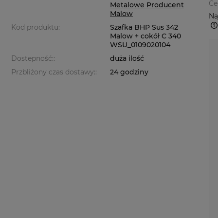
Ce
Metalowe Producent
Malow
Na
Kod produktu:
Szafka BHP Sus 342
Malow + cokół C 340
WSU_0109020104
Dostepność::
duża ilość
Przbliżony czas dostawy::
24 godziny