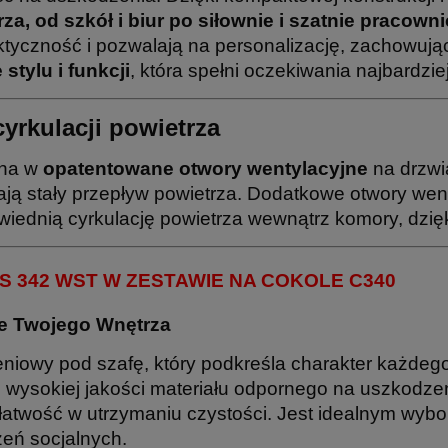
a, od szkół i biur po siłownie i szatnie pracowni
ktyczność i pozwalają na personalizację, zachowują
tylu i funkcji
, która spełni oczekiwania najbardz
cyrkulacji powietrza
ona w
opatentowane otwory wentylacyjne
na drzwi
ją stały przepływ powietrza. Dodatkowe otwory went
iednią cyrkulację powietrza wewnątrz komory, dzię
 342 WST W ZESTAWIE NA COKOLE C340
e Twojego Wnętrza
niowy pod szafę, który podkreśla charakter każde
wysokiej jakości materiału odpornego na uszkodze
łatwość w utrzymaniu czystości. Jest idealnym wyb
zeń socjalnych.