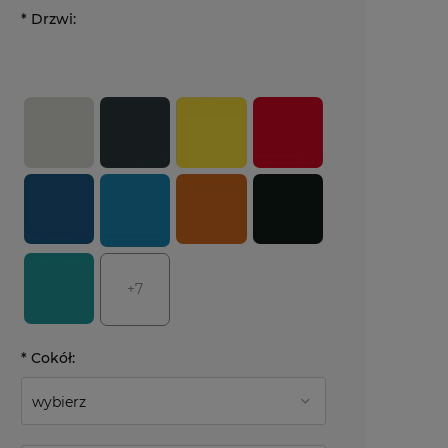
*
Drzwi:
+7
*
Cokół: