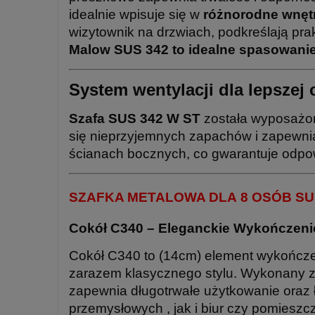
idealnie wpisuje się w
różnorodne wnętrz
wizytownik na drzwiach, podkreślają pra
Malow SUS 342 to idealne spasowanie s
System wentylacji dla lepszej 
Szafa SUS 342 W ST
została wyposaż
się nieprzyjemnych zapachów i zapewnia
ścianach bocznych, co gwarantuje odpow
SZAFKA METALOWA DLA 8 OSÓB SUS
Cokół C340 – Eleganckie Wykończeni
Cokół C340 to (14cm) element wykończe
zarazem klasycznego stylu. Wykonany z 
zapewnia długotrwałe użytkowanie oraz 
przemysłowych , jak i biur czy pomieszc