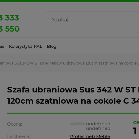
3 333
3 550
as
Kolorystyka RAL
Blog
raniowa Sus 342 W ST BHP Malow 8 drzwiowa 120cm szatniowa na cokole
Szafa ubraniowa Sus 342 W ST
120cm szatniowa na cokole C 
CE
undefined
Ocena:
undefined
1
Dostawca:
Profesmeb Meble