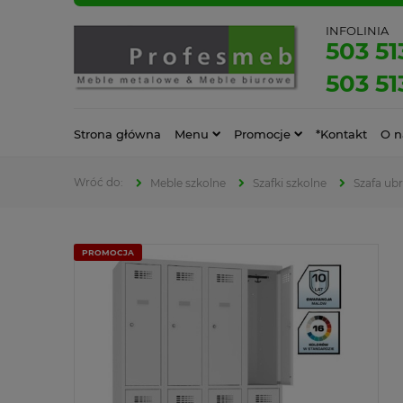
INFOLINIA
503 51
503 51
Strona główna
Menu
Promocje
*Kontakt
O n
Meble szkolne
Szafki szkolne
Szafa ub
PROMOCJA