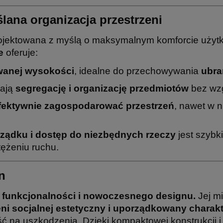
lana organizacja przestrzeni
ojektowana z myślą o maksymalnym komforcie użytk
e
oferuje:
wanej wysokości
, idealne do przechowywania
ubra
iają
segregację i organizację przedmiotów
bez wzg
fektywnie zagospodarować przestrzeń
, nawet w n
ządku i dostęp do niezbędnych rzeczy
jest szybk
ężeniu ruchu.
n
funkcjonalności i nowoczesnego designu.
Jej mi
eni socjalnej estetyczny i uporządkowany charak
 na uszkodzenia. Dzięki kompaktowej konstrukcji i 