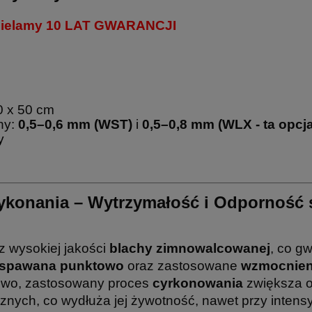
dzielamy 10 LAT GWARANCJI
20 x 50 cm
hy:
0,5–0,6 mm (WST)
i
0,5–0,8 mm
(WLX - ta opcj
dy
konania – Wytrzymałość i Odporność 
 wysokiej jakości
blachy zimnowalcowanej
, co g
spawana punktowo
oraz zastosowane
wzmocnien
kowo, zastosowany proces
cyrkonowania
zwiększa o
znych, co wydłuża jej żywotność, nawet przy inten