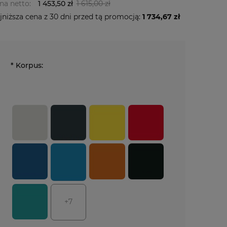
na netto:
1 453,50 zł
1 615,00 zł
jniższa cena z 30 dni przed tą promocją:
1 734,67 zł
*
Korpus:
+7