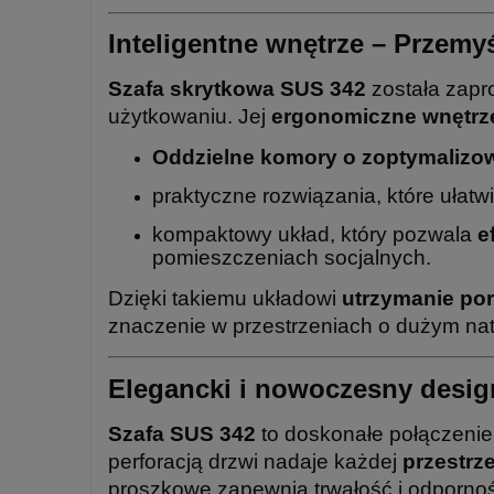
Inteligentne wnętrze – Przemyś
Szafa skrytkowa SUS 342
została zapr
użytkowaniu. Jej
ergonomiczne wnętrz
Oddzielne komory o zoptymalizo
praktyczne rozwiązania, które ułatw
kompaktowy układ, który pozwala
e
pomieszczeniach socjalnych.
Dzięki takiemu układowi
utrzymanie por
znaczenie w przestrzeniach o dużym nat
Elegancki i nowoczesny desig
Szafa SUS 342
to doskonałe połączenie
perforacją drzwi nadaje każdej
przestrz
proszkowe zapewnia trwałość i odporność