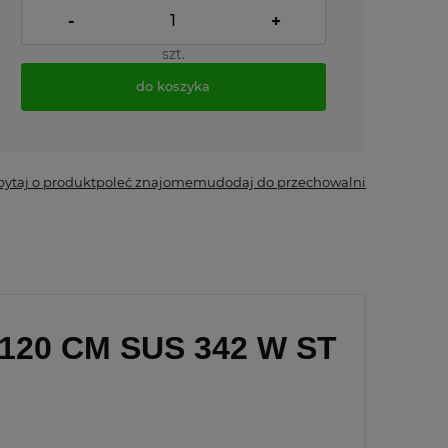
-
+
szt.
do koszyka
*
- Pole wymagane
pytaj o produkt
poleć znajomemu
dodaj do przechowalni
20 CM SUS 342 W ST