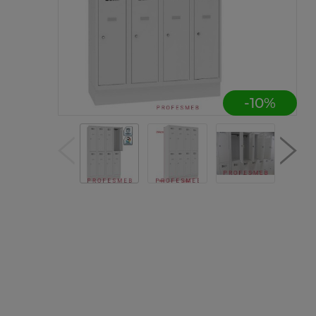
-
10
%