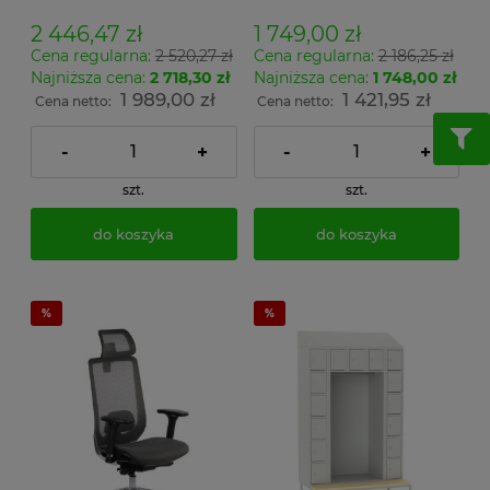
regulacja oparcia
lędźwiowego
2 446,47 zł
1 749,00 zł
Cena regularna:
2 520,27 zł
Cena regularna:
2 186,25 zł
Najniższa cena:
2 718,30 zł
Najniższa cena:
1 748,00 zł
1 989,00 zł
1 421,95 zł
Cena netto:
Cena netto:
-
+
-
+
szt.
szt.
do koszyka
do koszyka