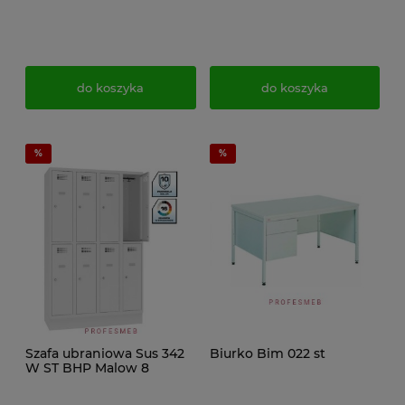
do koszyka
do koszyka
Szafa ubraniowa Sus 342
Biurko Bim 022 st
W ST BHP Malow 8
drzwiowa 120cm
szatniowa na cokole C