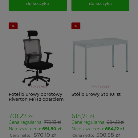
do koszyka
do koszyka
Fotel biurowy obrotowy
Stół biurowy Stb 101 st
Riverton M/H z oparciem
na głowę siedzisko
tapicerowane czarne
oparcie szare
701,22 zł
615,71 zł
podłokietniki i regulacja
Cena regularna:
779,13 zł
Cena regularna:
684,12 zł
podparcia lędźwi
Najniższa cena:
691,80 zł
Najniższa cena:
684,12 zł
570,10 zł
500,58 zł
Cena netto:
Cena netto: