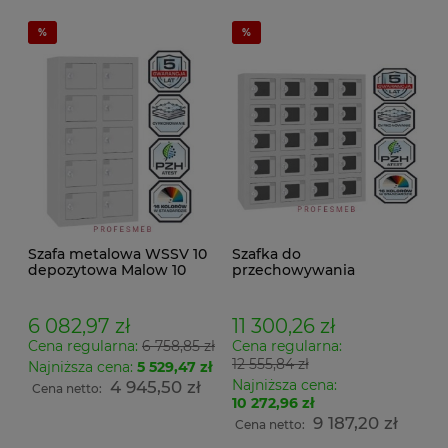
Szafa metalowa WSSV 10
Szafka do
depozytowa Malow 10
przechowywania
skrytkowa do
telefonów komórkowych
pomieszczeń do
oraz ładowania WSSV 20p
ładowania telefonów
socjalna Malow PLEXA do
6 082,97 zł
11 300,26 zł
wymiar 78x39x26cm
pomieszczeń socjalnych
Cena regularna:
6 758,85 zł
Cena regularna:
20 skrytkowa wymiar
12 555,84 zł
78x75x26cm
Najniższa cena:
5 529,47 zł
Najniższa cena:
4 945,50 zł
Cena netto:
10 272,96 zł
9 187,20 zł
Cena netto: