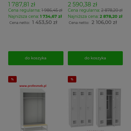
340 wymiar
1 787,81 zł
2 590,38 zł
194x120x50cm
Cena regularna:
1 986,45 zł
Cena regularna:
2 878,20 zł
Najniższa cena:
1 734,67 zł
Najniższa cena:
2 878,20 zł
1 453,50 zł
2 106,00 zł
Cena netto:
Cena netto:
do koszyka
do koszyka