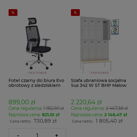
Fotel czarny do biura Evo
Szafa ubraniowa socjalna
obrotowy z siedziskiem
Sus 342 W ST BHP Malow
tapicerowanym
do przebieralni 8
regulowany zagłówek i
drzwiowa z ławeczką stała
podłokietniki 3D oraz
P 433 i daszkiem
899,00 zł
2 220,64 zł
podparcie lędźwiowe z
skośnym wymiar
Cena regularna:
1 182,90 zł
Cena regularna:
2 467,38 zł
regulowaną wysokością
239x120x74,5cm
Najniższa cena:
821,10 zł
Najniższa cena:
2 146,47 zł
730,89 zł
1 805,40 zł
Cena netto:
Cena netto:
-
+