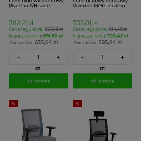
Fotel biurowy obrotowy
Fotel biurowy obrotowy
Riverton F/H szare
Riverton M/H siedzisko
oparcie z funkcja Anti-
tapicerowane czarne
Shock, podłokietnikami
podstawa chrom z
3D oraz regulacją
podłokietnikami i
782,21 zł
733,01 zł
podparcia lędźwi
regulacją podparcia
Cena regularna:
869,12 zł
Cena regularna:
814,45 zł
lędźwi
Najniższa cena:
691,80 zł
Najniższa cena:
720,42 zł
635,94 zł
595,94 zł
Cena netto:
Cena netto:
-
+
-
+
szt.
szt.
do koszyka
do koszyka