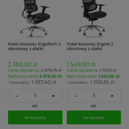
Fotel biurowy ErgoTech 2
Fotel biurowy ErgoN 2
obrotowy z siatki
obrotowy z siatki
regulowany zagłówek 2D
regulowany zagłówek 3D
i podłokietniki 3D
i podłokietniki 3D
regulacja oparcia
regulacja oparcia razem z
2 383,00 zł
1 549,00 zł
lędźwiowego
wyprofilowaniem
Cena regularna:
2 978,75 zł
Cena regularna:
1 721,11 zł
lędźwiowym
Najniższa cena:
2 379,20 zł
Najniższa cena:
1 543,50 zł
1 937,40 zł
1 259,35 zł
Cena netto:
Cena netto:
-
+
-
+
szt.
szt.
do koszyka
do koszyka