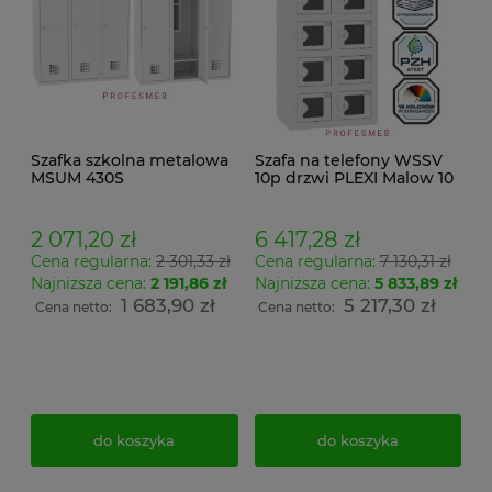
Szafka szkolna metalowa
Szafa na telefony WSSV
MSUM 430S
10p drzwi PLEXI Malow 10
skrytkowa do ładowania
telefonów wymiar
78x39x26cm
2 071,20 zł
6 417,28 zł
Cena regularna:
2 301,33 zł
Cena regularna:
7 130,31 zł
Najniższa cena:
2 191,86 zł
Najniższa cena:
5 833,89 zł
1 683,90 zł
5 217,30 zł
Cena netto:
Cena netto:
do koszyka
do koszyka