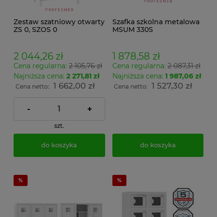
Zestaw szatniowy otwarty
Szafka szkolna metalowa
ZS 0, SZOS 0
MSUM 330S
2 044,26 zł
1 878,58 zł
Cena regularna:
2 105,76 zł
Cena regularna:
2 087,31 zł
Najniższa cena:
2 271,81 zł
Najniższa cena:
1 987,06 zł
1 662,00 zł
1 527,30 zł
Cena netto:
Cena netto:
-
+
szt.
do koszyka
do koszyka