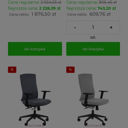
Cena regularna:
2 564,55 zł
Cena regularna:
806,45 zł
219x120x74,5cm
Najniższa cena:
2 228,39 zł
Najniższa cena:
743,20 zł
1 876,50 zł
609,76 zł
Cena netto:
Cena netto:
-
+
szt.
do koszyka
do koszyka