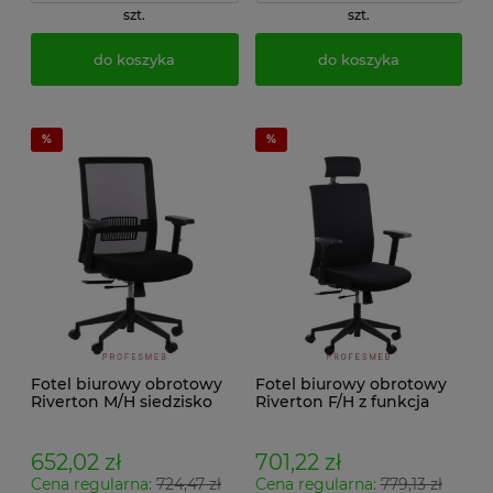
szt.
szt.
do koszyka
do koszyka
Fotel biurowy obrotowy
Fotel biurowy obrotowy
Riverton M/H siedzisko
Riverton F/H z funkcja
tapicerowane czarne z
Anti-Shock,
podłokietnikami i
podłokietnikami 3D oraz
regulacją podparcia
regulacją podparcia
652,02 zł
701,22 zł
lędźwi
lędźwi
Cena regularna:
724,47 zł
Cena regularna:
779,13 zł