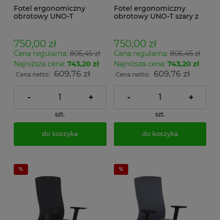
Fotel ergonomiczny
Fotel ergonomiczny
obrotowy UNO-T
obrotowy UNO-T szary z
grafitowy z
regulowanymi
regulowanymi
podłokietnikami i
podłokietnikami i
wysokości podparcia
750,00 zł
750,00 zł
wysokości podparcia
lędźwiowego
Cena regularna:
806,45 zł
Cena regularna:
806,45 zł
lędźwiowego
Najniższa cena:
743,20 zł
Najniższa cena:
743,20 zł
609,76 zł
609,76 zł
Cena netto:
Cena netto:
-
+
-
+
szt.
szt.
do koszyka
do koszyka