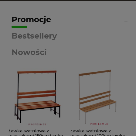
Promocje
Bestsellery
Nowości
Ławka szatniowa z
Ławka szatniowa z
wieszakami 150cm ławko-
wieszakami 100cm ławko-