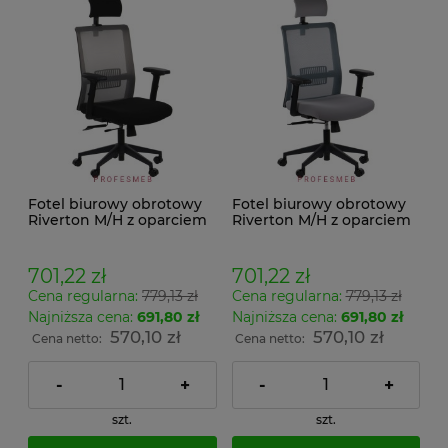
Fotel biurowy obrotowy
Fotel biurowy obrotowy
Riverton M/H z oparciem
Riverton M/H z oparciem
na głowę siedziskiem
na głowę siedziskiem
tapicerowanym czarnym
tapicerowanym szarym
podłokietniki i regulacja
podłokietniki i regulacja
701,22 zł
701,22 zł
podparcia lędźwi
podparcia lędźwi
Cena regularna:
779,13 zł
Cena regularna:
779,13 zł
Najniższa cena:
691,80 zł
Najniższa cena:
691,80 zł
570,10 zł
570,10 zł
Cena netto:
Cena netto:
-
+
-
+
szt.
szt.