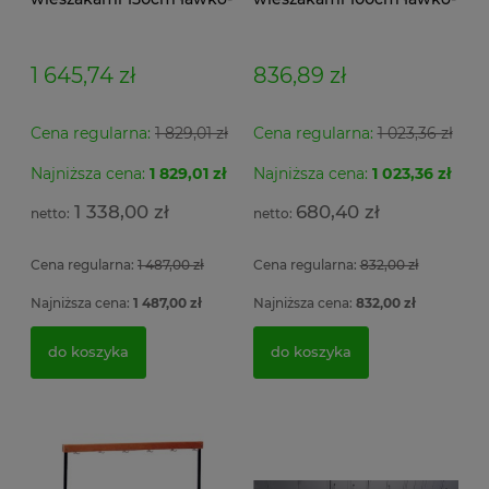
wieszak dwustronny
wieszak jednostronny
Łsz2a
Łsz1
1 645,74 zł
836,89 zł
Cena regularna:
1 829,01 zł
Cena regularna:
1 023,36 zł
Najniższa cena:
1 829,01 zł
Najniższa cena:
1 023,36 zł
Sz
ła
1 338,00 zł
680,40 zł
5 
Cena regularna:
1 487,00 zł
Cena regularna:
832,00 zł
4
Najniższa cena:
1 487,00 zł
Najniższa cena:
832,00 zł
do koszyka
do koszyka