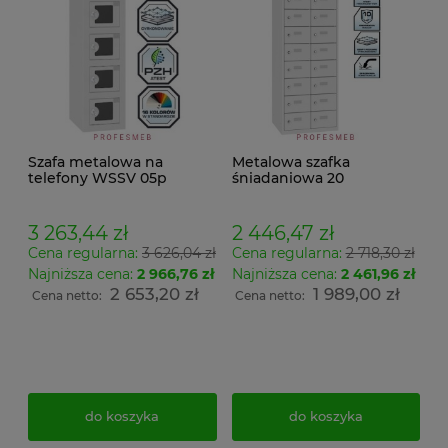
Szafa metalowa na
Metalowa szafka
telefony WSSV 05p
śniadaniowa 20
Malow 5 skrytkowa PLEXI
skrytkowa sus 3210 na
do pomieszczeń do
klucz stojąca
ładowania telefonów
3 263,44 zł
2 446,47 zł
wymiar 78x21x26cm
Cena regularna:
3 626,04 zł
Cena regularna:
2 718,30 zł
Najniższa cena:
2 966,76 zł
Najniższa cena:
2 461,96 zł
2 653,20 zł
1 989,00 zł
Cena netto:
Cena netto:
do koszyka
do koszyka