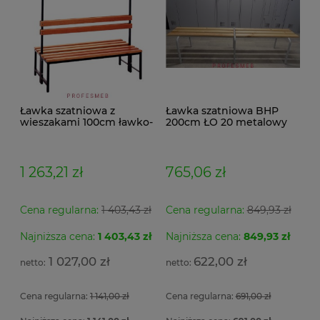
Ławka szatniowa z
Ławka szatniowa BHP
wieszakami 100cm ławko-
200cm ŁO 20 metalowy
wieszak dwustronny Łsz2
stelaż. siedzisko z drewna
1 263,21 zł
765,06 zł
Cena regularna:
1 403,43 zł
Cena regularna:
849,93 zł
Najniższa cena:
1 403,43 zł
Najniższa cena:
849,93 zł
1 027,00 zł
622,00 zł
Cena regularna:
1 141,00 zł
Cena regularna:
691,00 zł