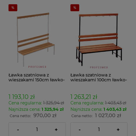
Ławka szatniowa z
Ławka szatniowa z
wieszakami 150cm ławko-
wieszakami 100cm ławko-
wieszak jednostronny
wieszak dwustronny Łsz2
Łsz1a
1 193,10 zł
1 263,21 zł
Cena regularna:
1 325,94 zł
Cena regularna:
1 403,43 zł
Najniższa cena:
1 325,94 zł
Najniższa cena:
1 403,43 zł
970,00 zł
1 027,00 zł
Cena netto:
Cena netto:
-
+
-
+