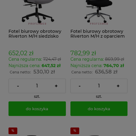
Fotel biurowy obrotowy
Fotel biurowy obrotowy
Riverton M/H siedzisko
Riverton M/H z oparciem
tapicerowane szare z
na głowę siedziskiem
podłokietnikami i
tapicerowanym czarnym
regulacją podparcia
chromowaną podstawą
652,02 zł
782,99 zł
lędźwi
podłokietnikami i
Cena regularna:
724,47 zł
Cena regularna:
869,99 zł
regulacja podparcia
lędźwi
Najniższa cena:
647,52 zł
Najniższa cena:
764,70 zł
530,10 zł
636,58 zł
Cena netto:
Cena netto:
-
+
-
+
szt.
szt.
do koszyka
do koszyka