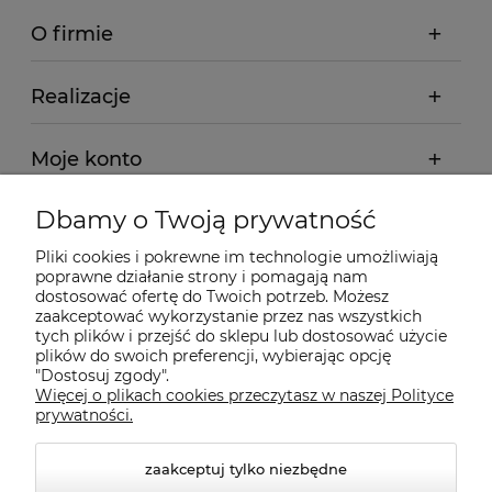
O firmie
Realizacje
Moje konto
Dbamy o Twoją prywatność
Regulamin
Pliki cookies i pokrewne im technologie umożliwiają
poprawne działanie strony i pomagają nam
Dostawa - realizacja
dostosować ofertę do Twoich potrzeb. Możesz
zaakceptować wykorzystanie przez nas wszystkich
tych plików i przejść do sklepu lub dostosować użycie
Gwarancja i zwroty
plików do swoich preferencji, wybierając opcję
"Dostosuj zgody".
Więcej o plikach cookies przeczytasz w naszej Polityce
Pomoc
prywatności.
zaakceptuj tylko niezbędne