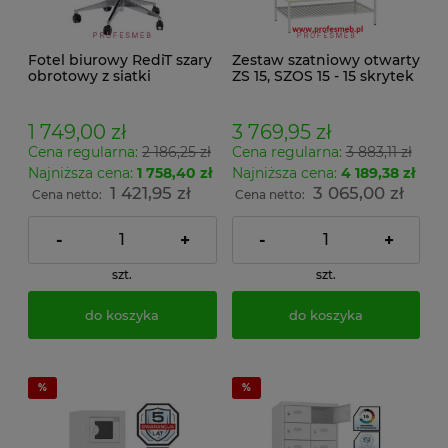
Fotel biurowy RediT szary
Zestaw szatniowy otwarty
obrotowy z siatki
ZS 15, SZOS 15 - 15 skrytek
zagłówek podłokietniki i
regulacja oparcia
lędźwiowego
1 749,00 zł
3 769,95 zł
Cena regularna:
2 186,25 zł
Cena regularna:
3 883,11 zł
Najniższa cena:
1 758,40 zł
Najniższa cena:
4 189,38 zł
1 421,95 zł
3 065,00 zł
Cena netto:
Cena netto:
-
+
-
+
szt.
szt.
do koszyka
do koszyka