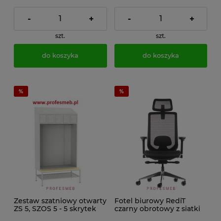
-
+
-
+
szt.
szt.
do koszyka
do koszyka
Zestaw szatniowy otwarty
Fotel biurowy RediT
ZS 5, SZOS 5 - 5 skrytek
czarny obrotowy z siatki
zagłówek podłokietniki i