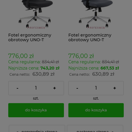
Fotel ergonomiczny
Fotel ergonomiczny
obrotowy UNO-T
obrotowy UNO-T
tapicerka czarna
tapicerka grafitowa
podstawa chrom z
podstawa chrom z
regulowanymi
regulowanymi
776,00 zł
776,00 zł
podłokietnikami i
podłokietnikami i
Cena regularna:
834,41 zł
Cena regularna:
834,41 zł
wysokości podparcia
wysokości podparcia
lędźwiowego
lędźwiowego
Najniższa cena:
743,20 zł
Najniższa cena:
667,53 zł
630,89 zł
630,89 zł
Cena netto:
Cena netto:
-
+
-
+
szt.
szt.
do koszyka
do koszyka
«
»