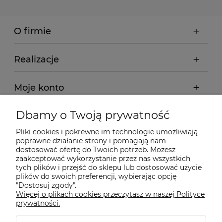
O firmie
Realizacje
Moje konto
Dbamy o Twoją prywatność
Regulamin
Pliki cookies i pokrewne im technologie umożliwiają
poprawne działanie strony i pomagają nam
Dostawa - realizacja
dostosować ofertę do Twoich potrzeb. Możesz
zaakceptować wykorzystanie przez nas wszystkich
tych plików i przejść do sklepu lub dostosować użycie
Gwarancja i zwroty
plików do swoich preferencji, wybierając opcję
"Dostosuj zgody".
Więcej o plikach cookies przeczytasz w naszej Polityce
Pomoc
prywatności.