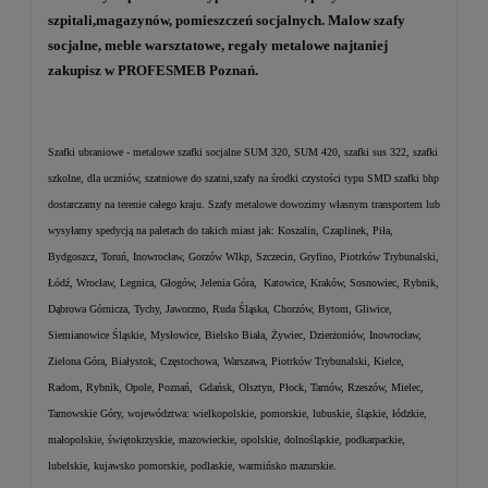
szpitali,magazynów, pomieszczeń socjalnych. Malow szafy
socjalne, meble warsztatowe, regały metalowe najtaniej
zakupisz w PROFESMEB Poznań.
Szafki ubraniowe - metalowe szafki socjalne SUM 320, SUM 420, szafki sus 322, szafki
szkolne, dla uczniów, szatniowe do szatni,szafy na środki czystości typu SMD szafki bhp
dostarczamy na terenie całego kraju. Szafy metalowe dowozimy własnym transportem lub
wysyłamy spedycją na paletach do takich miast jak: Koszalin, Czaplinek, Piła,
Bydgoszcz, Toruń, Inowrocław, Gorzów Wlkp, Szczecin, Gryfino, Piotrków Trybunalski,
Łódź, Wrocław, Legnica, Głogów, Jelenia Góra, Katowice, Kraków, Sosnowiec, Rybnik,
Dąbrowa Górnicza, Tychy, Jaworzno, Ruda Śląska, Chorzów, Bytom, Gliwice,
Siemianowice Śląskie, Mysłowice, Bielsko Biała, Żywiec, Dzierżoniów, Inowrocław,
Zielona Góra, Białystok, Częstochowa, Warszawa, Piotrków Trybunalski, Kielce,
Radom, Rybnik, Opole, Poznań, Gdańsk, Olsztyn, Płock, Tarnów, Rzeszów, Mielec,
Tarnowskie Góry, województwa: wielkopolskie, pomorskie, lubuskie, śląskie, łódzkie,
małopolskie, świętokrzyskie, mazowieckie, opolskie, dolnośląskie, podkarpackie,
lubelskie, kujawsko pomorskie, podlaskie, warmińsko mazurskie.