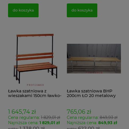
do koszyka
do koszyka
Ławka szatniowa z
Ławka szatniowa BHP
wieszakami 150cm ławko-
200cm ŁO 20 metalowy
wieszak dwustronny
stelaż. siedzisko z drewna
Łsz2a
1 645,74 zł
765,06 zł
Cena regularna:
1 829,01 zł
Cena regularna:
849,93 zł
Najniższa cena:
1 829,01 zł
Najniższa cena:
849,93 zł
1 338,00 zł
622,00 zł