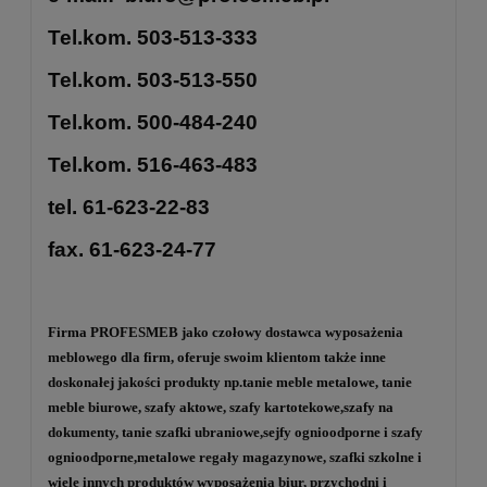
Tel.kom. 503-513-333
Tel.kom. 503-513-550
Tel.kom. 500-484-240
Tel.kom. 516-463-483
tel. 61-623-22-83
fax. 61-623-24-77
Firma PROFESMEB jako czołowy dostawca wyposażenia
meblowego dla firm, oferuje swoim klientom także inne
doskonałej jakości produkty np.
tanie meble metalowe
,
tanie
meble biurowe
,
szafy aktowe
,
szafy kartotekowe
,
szafy na
dokumenty
, tanie szafki ubraniowe,
sejfy ognioodporne
i
szafy
ognioodporne
,
metalowe regały magazynowe
,
szafki szkolne
i
wiele innych produktów wyposażenia biur, przychodni i