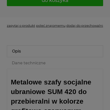
do koszyka
*
- Pole wymagane
zapytaj o produkt
poleć znajomemu
dodaj do przechowalni
Opis
Dane techniczne
Metalowe szafy socjalne
ubraniowe SUM 420 do
przebieralni w kolorze