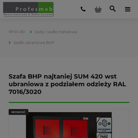
Szafy i szafki metalowe
Szafki ubraniowe BHP
Szafa BHP najtaniej SUM 420 wst
ubraniowa z podziałem odzieży RAL
7016/3020
NOWOŚĆ