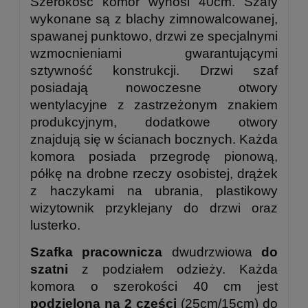
Szerokość komór wynosi 40cm. Szafy
wykonane są z blachy zimnowalcowanej,
spawanej punktowo, drzwi ze specjalnymi
wzmocnieniami gwarantującymi
sztywność konstrukcji. Drzwi szaf
posiadają nowoczesne otwory
wentylacyjne z zastrzeżonym znakiem
produkcyjnym, dodatkowe otwory
znajdują się w ścianach bocznych. Każda
komora posiada przegrodę pionową,
półkę na drobne rzeczy osobistej, drążek
z haczykami na ubrania, plastikowy
wizytownik przyklejany do drzwi oraz
lusterko.
Szafka pracownicza
dwudrzwiowa
do
szatni
z podziałem odzieży. Każda
komora o szerokości 40 cm jest
podzielona na 2 części
(25cm/15cm) do