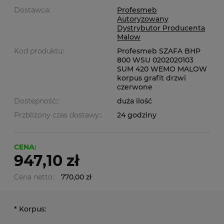
Dostawca:
Profesmeb
Autoryzowany
Dystrybutor Producenta
Malow
Kod produktu:
Profesmeb SZAFA BHP
800 WSU 0202020103
SUM 420 WEMO MALOW
korpus grafit drzwi
czerwone
Dostepność::
duża ilość
Przbliżony czas dostawy::
24 godziny
CENA:
947,10 zł
Cena netto:
770,00 zł
*
Korpus: