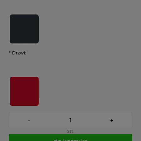
*
Drzwi:
-
+
szt.