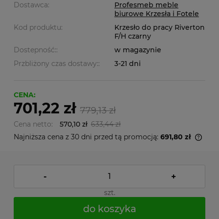
Dostawca:
Profesmeb meble
biurowe Krzesła i Fotele
Kod produktu:
Krzesło do pracy Riverton
F/H czarny
Dostepność::
w magazynie
Przbliżony czas dostawy::
3-21 dni
CENA:
701,22 zł
779,13 zł
Cena netto:
570,10 zł
633,44 zł
Najniższa cena z 30 dni przed tą promocją:
691,80 zł
-
+
szt.
do koszyka