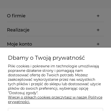
O firmie
Realizacje
Moje konto
Dbamy o Twoją prywatność
Regulamin
Pliki cookies i pokrewne im technologie umożliwiają
poprawne działanie strony i pomagają nam
Dostawa - realizacja
dostosować ofertę do Twoich potrzeb. Możesz
zaakceptować wykorzystanie przez nas wszystkich
tych plików i przejść do sklepu lub dostosować użycie
Gwarancja i zwroty
plików do swoich preferencji, wybierając opcję
"Dostosuj zgody".
Więcej o plikach cookies przeczytasz w naszej Polityce
Pomoc
prywatności.