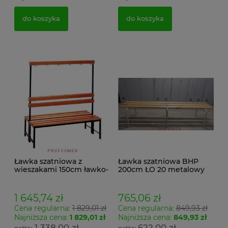
do koszyka
do koszyka
Ławka szatniowa z
Ławka szatniowa BHP
wieszakami 150cm ławko-
200cm ŁO 20 metalowy
wieszak dwustronny
stelaż. siedzisko z drewna
Łsz2a
1 645,74 zł
765,06 zł
Cena regularna:
1 829,01 zł
Cena regularna:
849,93 zł
Najniższa cena:
1 829,01 zł
Najniższa cena:
849,93 zł
1 338,00 zł
622,00 zł