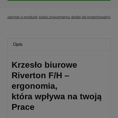
zapytaj o produkt
poleć znajomemu
dodaj do przechowalni
Opis
Krzesło biurowe
Riverton F/H –
ergonomia,
która wpływa na twoją
Prace