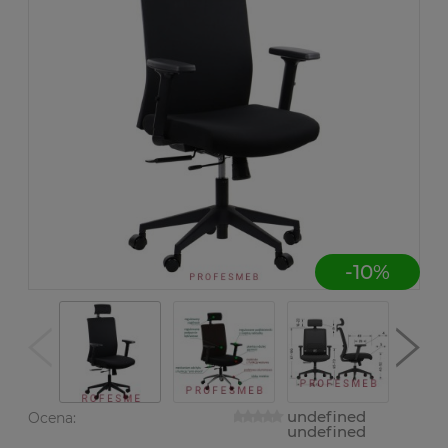
-
10
%
undefined
Ocena:
undefined