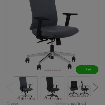
-
7
%
undefined
Ocena: