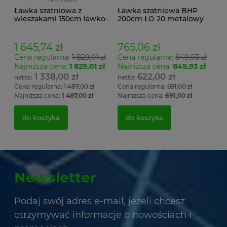
Ławka szatniowa z
Ławka szatniowa BHP
wieszakami 150cm ławko-
200cm ŁO 20 metalowy
wieszak dwustronny
stelaż. siedzisko z drewna
Łsz2a
1 645,74 zł
765,06 zł
Cena regularna:
1 829,01 zł
Cena regularna:
849,93 zł
Najniższa cena:
1 829,01 zł
Najniższa cena:
849,93 zł
1 338,00 zł
622,00 zł
Cena regularna:
1 487,00 zł
Cena regularna:
691,00 zł
Najniższa cena:
1 487,00 zł
Najniższa cena:
691,00 zł
do koszyka
do koszyka
Newsletter
Podaj swój adres e-mail, jeżeli chcesz
otrzymywać informacje o nowościach i