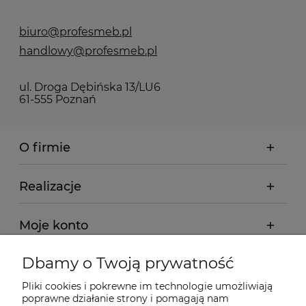
biuro@profesmeb.pl
handlowy@profesmeb.pl
ul. Droga Dębińska 13/LU6
61-555 Poznań
O firmie
Realizacje
Moje konto
Dbamy o Twoją prywatność
Regulamin
Pliki cookies i pokrewne im technologie umożliwiają
poprawne działanie strony i pomagają nam
Dostawa - realizacja