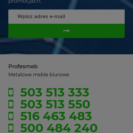
promocjach.
Profesmeb
Metalowe meble biurowe
503 513 333
503 513 550
516 463 483
500 484 240