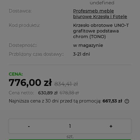
undefined
Dostawca:
Profesmeb meble
biurowe Krzesła i Fotele
Kod produktu:
Krzesło obrotowe UNO-T
grafitowe podstawa
chrom (TONO)
Dostepność::
w magazynie
Przbliżony czas dostawy::
3-21 dni
CENA:
776,00 zł
834,41 zł
Cena netto:
630,89 zł
678,38 zł
Najniższa cena z 30 dni przed tą promocją:
667,53 zł
-
+
szt.