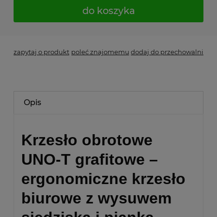
do koszyka
zapytaj o produkt
poleć znajomemu
dodaj do przechowalni
Opis
Krzesło obrotowe
UNO-T grafitowe –
ergonomiczne krzesło
biurowe z wysuwem