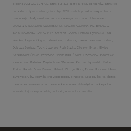
socjalne SUM 320, SUM 420, szafki sus 322, szafki szkolne, dla uczniów, szatniowe
do szatni,szafy na środki czystości typu SMD szafki bhp dostarczamy na terenie
całego kraju. Szafy metalowe dowozimy własnym transportem lub wysyłamy
spedycją na paletach do takich miast jak: Koszalin, Czaplinek, Piła, Bydgoszcz,
Toruń, Inowrocław, Gorzów Wlkp, Szczecin, Gryfino, Piotrków Trybunalski, Łódź,
Wrocław, Legnica, Głogów, Jelenia Góra, Katowice, Kraków, Sosnowiec, Rybnik,
Dąbrowa Górnicza, Tychy, Jaworzno, Ruda Śląska, Chorzów, Bytom, Gliwice,
Siemianowice Śląskie, Mysłowice, Bielsko Biała, Żywiec, Dzierżoniów, Inowrocław,
Zielona Góra, Białystok, Częstochowa, Warszawa, Piotrków Trybunalski, Kielce,
Radom, Rybnik, Opole, Poznań, Gdańsk, Olsztyn, Płock, Tarnów, Rzeszów, Mielec,
Tarnowskie Góry, województwa: wielkopolskie, pomorskie, lubuskie, śląskie, łódzkie,
małopolskie, świętokrzyskie, mazowieckie, opolskie, dolnośląskie, podkarpackie,
lubelskie, kujawsko pomorskie, podlaskie, warmińsko mazurskie.