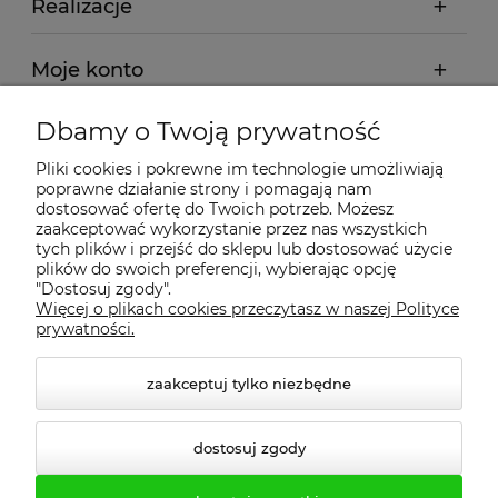
Realizacje
Moje konto
Dbamy o Twoją prywatność
Regulamin
Pliki cookies i pokrewne im technologie umożliwiają
poprawne działanie strony i pomagają nam
Dostawa - realizacja
dostosować ofertę do Twoich potrzeb. Możesz
zaakceptować wykorzystanie przez nas wszystkich
tych plików i przejść do sklepu lub dostosować użycie
Gwarancja i zwroty
plików do swoich preferencji, wybierając opcję
"Dostosuj zgody".
Więcej o plikach cookies przeczytasz w naszej Polityce
Pomoc
prywatności.
zaakceptuj tylko niezbędne
dostosuj zgody