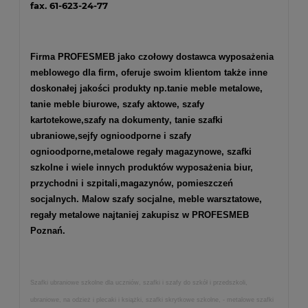
fax. 61-623-24-77
Firma PROFESMEB jako czołowy dostawca wyposażenia
meblowego dla firm, oferuje swoim klientom także inne
doskonałej jakości produkty np.
tanie meble metalowe
,
tanie meble biurowe
,
szafy aktowe
,
szafy
kartotekowe
,
szafy na dokumenty
,
tanie szafki
ubraniowe
,
sejfy ognioodporne
i
szafy
ognioodporne
,
metalowe regały magazynowe
,
szafki
szkolne
i wiele innych produktów wyposażenia biur,
przychodni i szpitali,magazynów, pomieszczeń
socjalnych. Malow szafy socjalne, meble warsztatowe,
regały metalowe najtaniej zakupisz w PROFESMEB
Poznań.
Szafki ubraniowe szkolne dla uczniów, szafki i szafy do szkół i przedszkoli,
ubraniowe, na odzież i plecaki i książki, szafki skrytkowe szkolne, - metalowe szafki