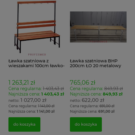
Ławka szatniowa z
Ławka szatniowa BHP
wieszakami 100cm ławko-
200cm ŁO 20 metalowy
wieszak dwustronny Łsz2
stelaż. siedzisko z drewna
1 263,21 zł
765,06 zł
Cena regularna:
1 403,43 zł
Cena regularna:
849,93 zł
Najniższa cena:
1 403,43 zł
Najniższa cena:
849,93 zł
1 027,00 zł
622,00 zł
Cena regularna:
1 141,00 zł
Cena regularna:
691,00 zł
Najniższa cena:
1 141,00 zł
Najniższa cena:
691,00 zł
do koszyka
do koszyka