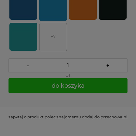
+7
-
+
szt.
do koszyka
*
- Pole wymagane
zapytaj o produkt
poleć znajomemu
dodaj do przechowalni