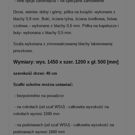
- inne opcje zamknięcia – na specjalne zamówienie
Drzwi, wieniec dolny i górny, pólka na książki- wykonane z
blachy 0,8 mm. Boki, ściana tylna, ściana środkowa, listwa
czołowa – wykonane z blachy 0,6 mm. Półka na kapelusze i
buty- wykonana z blachy 0,5 mm.
Szafa wykonana z zimnowalcowanej blachy lakierowanej
proszkowo.
Wymiary: wys. 1450 x szer. 1200 x gł. 500 [mm]
szerokość drzwi: 40 cm
Szafki szkolne można ustawiać:
- bezpośrednio na posadzce
- na cokołach (od szaf WSU) - całkowita wysokość na
cokołach wynosi 1590 mm
- na podstawach (od szaf WSU) - całkowita wysokość na
podstawach wynosi 1840 mm