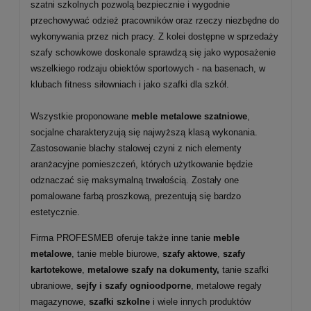
szatni szkolnych pozwolą bezpiecznie i wygodnie
przechowywać odzież pracowników oraz rzeczy niezbędne do
wykonywania przez nich pracy. Z kolei dostępne w sprzedaży
szafy schowkowe doskonale sprawdzą się jako wyposażenie
wszelkiego rodzaju obiektów sportowych - na basenach, w
klubach fitness siłowniach i jako szafki dla szkół.
Wszystkie proponowane
meble metalowe szatniowe
,
socjalne charakteryzują się najwyższą klasą wykonania.
Zastosowanie blachy stalowej czyni z nich elementy
aranżacyjne pomieszczeń, których użytkowanie będzie
odznaczać się maksymalną trwałością. Zostały one
pomalowane farbą proszkową, prezentują się bardzo
estetycznie.
Firma PROFESMEB oferuje także inne tanie
meble
metalowe
, tanie meble biurowe,
szafy aktowe
,
szafy
kartotekowe
,
metalowe szafy na dokumenty
,
tanie szafki
ubraniowe,
sejfy i szafy ognioodporne
, metalowe regały
magazynowe,
szafki szkolne
i wiele innych produktów