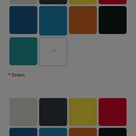
+7
*
Drzwi: