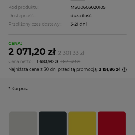
Kod produktu:
MSU0603020105
Dostepność::
duża ilość
Przbliżony czas dostawy::
3-21 dni
CENA:
2 071,20 zł
2 301,33 zł
Cena netto:
1 683,90 zł
1 871,00 zł
Najniższa cena z 30 dni przed tą promocją:
2 191,86 zł
*
Korpus: