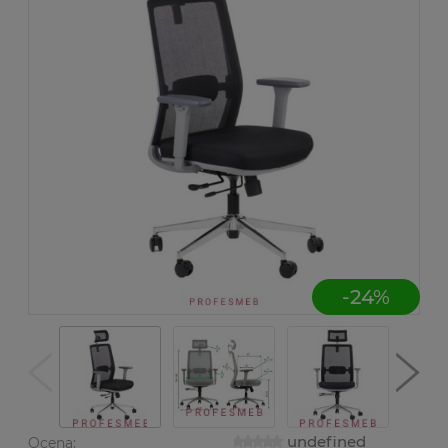
-
24
%
undefined
Ocena: