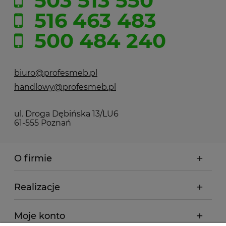
503 513 550
516 463 483
500 484 240
biuro@profesmeb.pl
handlowy@profesmeb.pl
ul. Droga Dębińska 13/LU6
61-555 Poznań
O firmie
Realizacje
Moje konto