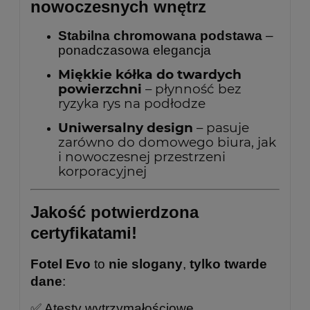
nowoczesnych wnętrz
Stabilna chromowana podstawa
–
ponadczasowa elegancja
Miękkie kółka do twardych
powierzchni
– płynność bez
ryzyka rys na podłodze
Uniwersalny design
– pasuje
zarówno do domowego biura, jak
i nowoczesnej przestrzeni
korporacyjnej
Jakość potwierdzona
certyfikatami!
Fotel Evo
to
nie slogany
,
tylko twarde
dane
:
✅ Atesty wytrzymałościowe