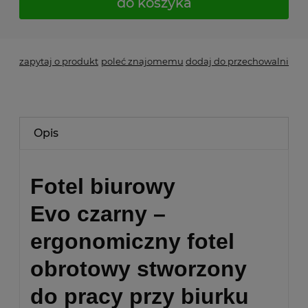
do koszyka
zapytaj o produkt
poleć znajomemu
dodaj do przechowalni
Opis
Fotel biurowy
Evo
czarny –
ergonomiczny fotel
obrotowy stworzony
do pracy przy biurku