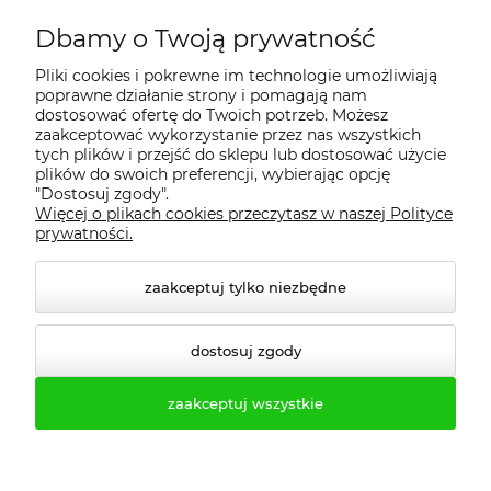
Dbamy o Twoją prywatność
Regulamin
Pliki cookies i pokrewne im technologie umożliwiają
poprawne działanie strony i pomagają nam
Dostawa - realizacja
dostosować ofertę do Twoich potrzeb. Możesz
zaakceptować wykorzystanie przez nas wszystkich
tych plików i przejść do sklepu lub dostosować użycie
Gwarancja i zwroty
plików do swoich preferencji, wybierając opcję
"Dostosuj zgody".
Więcej o plikach cookies przeczytasz w naszej Polityce
Pomoc
prywatności.
zaakceptuj tylko niezbędne
dostosuj zgody
zaakceptuj wszystkie
© 2026 profesmeb.pl. Wszelkie prawa zastrzeżone.
Styl graficzny ShopGadget.pl
Sklep internetowy Shoper.pl