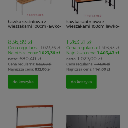
Ławka szatniowa z
Ławka szatniowa z
wieszakami 100cm ławko-
wieszakami 100cm ławko-
wieszak jednostronny
wieszak dwustronny Łsz2
Łsz1
836,89 zł
1 263,21 zł
Cena regularna:
1 023,36 zł
Cena regularna:
1 403,43 zł
Najniższa cena:
1 023,36 zł
Najniższa cena:
1 403,43 zł
680,40 zł
1 027,00 zł
Cena regularna:
832,00 zł
Cena regularna:
1 141,00 zł
Najniższa cena:
832,00 zł
Najniższa cena:
1 141,00 zł
do koszyka
do koszyka