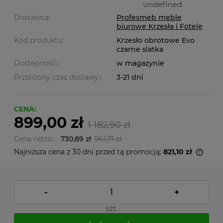
undefined
Dostawca:
Profesmeb meble
biurowe Krzesła i Fotele
Kod produktu:
Krzesło obrotowe Evo
czarne siatka
Dostepność::
w magazynie
Przbliżony czas dostawy::
3-21 dni
CENA:
899,00 zł
1 182,90 zł
Cena netto:
730,89 zł
961,71 zł
Najniższa cena z 30 dni przed tą promocją:
821,10 zł
-
+
szt.