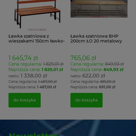
Ławka szatniowa z
Ławka szatniowa BHP
wieszakami 150cm ławko-
200cm ŁO 20 metalowy
wieszak dwustronny
stelaż. siedzisko z drewna
Łsz2a
1 645,74 zł
765,06 zł
Cena regularna:
1 829,01 zł
Cena regularna:
849,93 zł
Najniższa cena:
1 829,01 zł
Najniższa cena:
849,93 zł
1 338,00 zł
622,00 zł
Cena regularna:
1 487,00 zł
Cena regularna:
691,00 zł
Najniższa cena:
1 487,00 zł
Najniższa cena:
691,00 zł
do koszyka
do koszyka
Newsletter