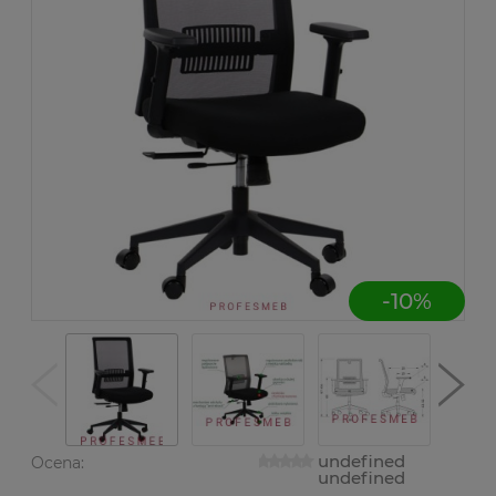
-
10
%
undefined
Ocena:
undefined