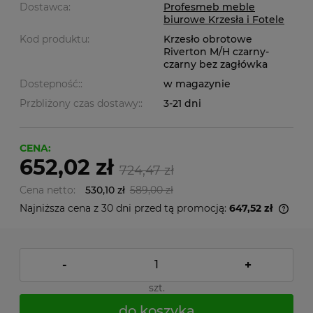
Dostawca:
Profesmeb meble
biurowe Krzesła i Fotele
Kod produktu:
Krzesło obrotowe
Riverton M/H czarny-
czarny bez zagłówka
Dostepność::
w magazynie
Przbliżony czas dostawy::
3-21 dni
CENA:
652,02 zł
724,47 zł
Cena netto:
530,10 zł
589,00 zł
Najniższa cena z 30 dni przed tą promocją:
647,52 zł
-
+
szt.
do koszyka