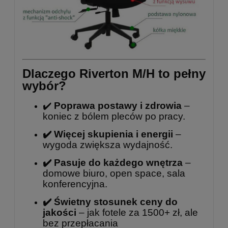
Dlaczego Riverton M/H to pełny
wybór?
✔️
Poprawa postawy i zdrowia
–
koniec z bólem pleców po pracy.
✔️ Więcej skupienia i energii
–
wygoda zwiększa wydajność.
✔️ Pasuje do każdego wnętrza
–
domowe biuro, open space, sala
konferencyjna.
✔️ Świetny stosunek ceny do
jakości
– jak fotele za 1500+ zł, ale
bez przepłacania