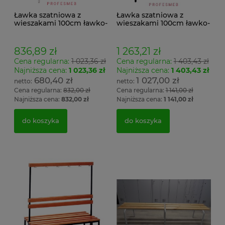
Ławka szatniowa z
Ławka szatniowa z
wieszakami 100cm ławko-
wieszakami 100cm ławko-
wieszak jednostronny
wieszak dwustronny Łsz2
Łsz1
836,89 zł
1 263,21 zł
Cena regularna:
1 023,36 zł
Cena regularna:
1 403,43 zł
Najniższa cena:
1 023,36 zł
Najniższa cena:
1 403,43 zł
680,40 zł
1 027,00 zł
Cena regularna:
832,00 zł
Cena regularna:
1 141,00 zł
Najniższa cena:
832,00 zł
Najniższa cena:
1 141,00 zł
do koszyka
do koszyka