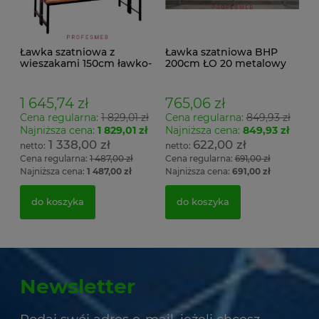
Ławka szatniowa z
Ławka szatniowa BHP
wieszakami 150cm ławko-
200cm ŁO 20 metalowy
wieszak dwustronny
stelaż. siedzisko z drewna
Łsz2a
1 645,74 zł
765,06 zł
Cena regularna:
1 829,01 zł
Cena regularna:
849,93 zł
Najniższa cena:
1 829,01 zł
Najniższa cena:
849,93 zł
1 338,00 zł
622,00 zł
Cena regularna:
1 487,00 zł
Cena regularna:
691,00 zł
Najniższa cena:
1 487,00 zł
Najniższa cena:
691,00 zł
do koszyka
do koszyka
Newsletter