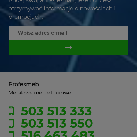
Podaj swój adres e-mail, jeżeli chcesz
otrzymywać informacje o nowościach i
promocjach.
Profesmeb
Metalowe meble biurowe
503 513 333
503 513 550
516 463 483