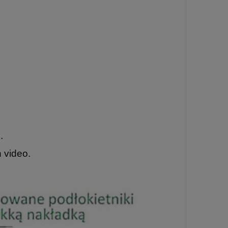
.
 video.