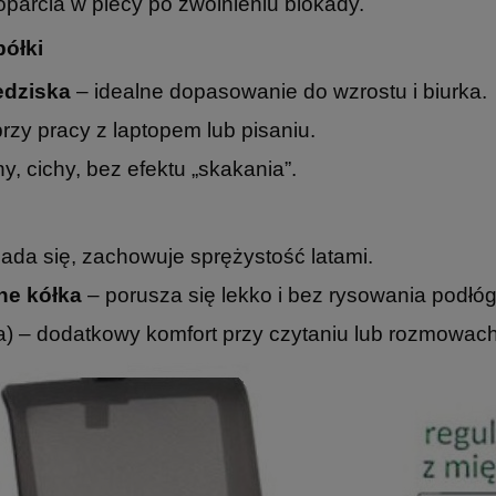
parcia w plecy po zwolnieniu blokady.
półki
edziska
– idealne dopasowanie do wzrostu i biurka.
rzy pracy z laptopem lub pisaniu.
ny, cichy, bez efektu „skakania”.
ada się, zachowuje sprężystość latami.
ne kółka
– porusza się lekko i bez rysowania podłóg
) – dodatkowy komfort przy czytaniu lub rozmowach