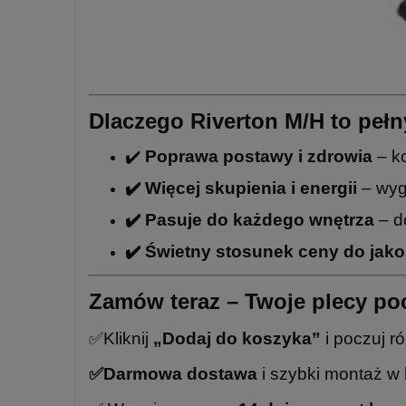
Dlaczego Riverton M/H to peł
✔️
Poprawa postawy i zdrowia
– ko
✔️ Więcej skupienia i energii
– wyg
✔️ Pasuje do każdego wnętrza
– d
✔️ Świetny stosunek ceny do jako
Zamów teraz – Twoje plecy poc
✅Kliknij
„Dodaj do koszyka”
i poczuj r
✅Darmowa dostawa
i szybki montaż w k