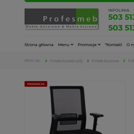
INFOLINIA
503 51
503 51
Strona główna
Menu
Promocje
*Kontakt
O n
Fotele krzesła sofy
Fotele biurowe
Fot
PROMOCJA