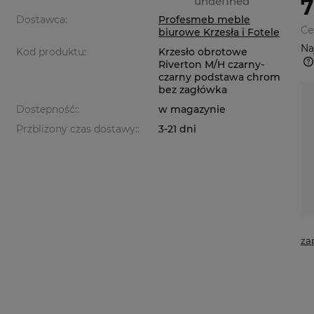
undefined
7
Dostawca:
Profesmeb meble
Ce
biurowe Krzesła i Fotele
Na
Kod produktu:
Krzesło obrotowe
Riverton M/H czarny-
czarny podstawa chrom
bez zagłówka
Dostepność::
w magazynie
Przbliżony czas dostawy::
3-21 dni
za