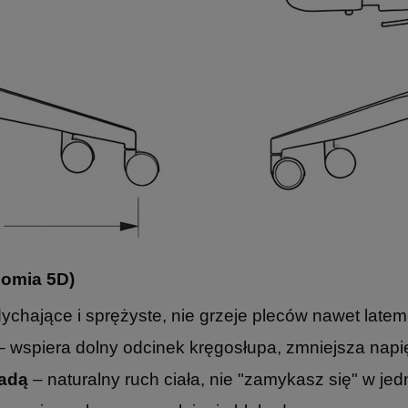
nomia 5D)
ychające i sprężyste, nie grzeje pleców nawet latem
 wspiera dolny odcinek kręgosłupa, zmniejsza napi
adą
– naturalny ruch ciała, nie "zamykasz się" w jedn