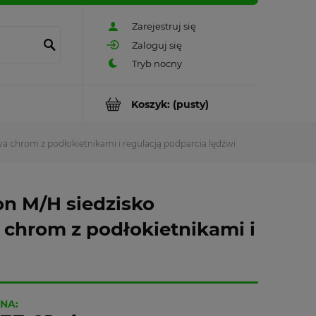
Zarejestruj się
Zaloguj się
Koszyk:
(pusty)
 chrom z podłokietnikami i regulacją podparcia lędźwi
on M/H siedzisko
chrom z podłokietnikami i
NA: