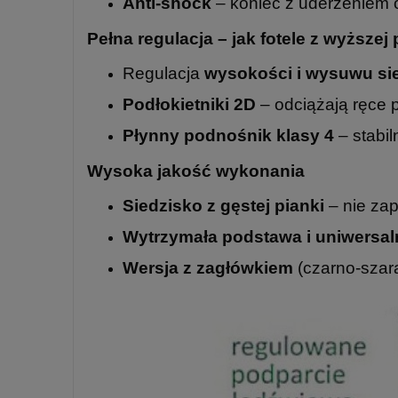
Anti-shock
– koniec z uderzeniem o
Pełna regulacja – jak fotele z wyższej 
Regulacja
wysokości i wysuwu si
Podłokietniki 2D
– odciążają ręce p
Płynny podnośnik klasy 4
– stabil
Wysoka jakość wykonania
Siedzisko z gęstej pianki
– nie zap
Wytrzymała podstawa i uniwersal
Wersja z zagłówkiem
(czarno-szara