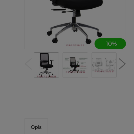
-
10
%
Opis