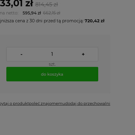
33,01 zł
814,45 zł
na netto:
595,94 zł
662,15 zł
jniższa cena z 30 dni przed tą promocją:
720,42 zł
-
+
szt.
do koszyka
pytaj o produkt
poleć znajomemu
dodaj do przechowalni