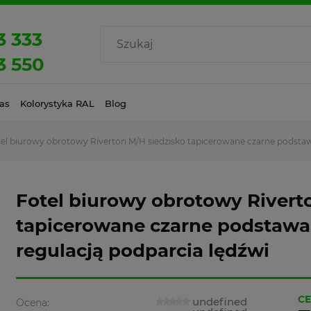
3 333
3 550
as
Kolorystyka RAL
Blog
el biurowy obrotowy Riverton M/H siedzisko tapicerowane czarne podstawa
Fotel biurowy obrotowy Rivert
tapicerowane czarne podstawa 
regulacją podparcia lędźwi
CE
undefined
Ocena: