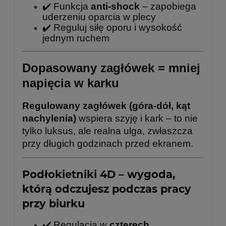
✔️ Funkcja
anti-shock
– zapobiega
uderzeniu oparcia w plecy
✔️ Reguluj siłę oporu i wysokość
jednym ruchem
Dopasowany zagłówek = mniej
napięcia w karku
Regulowany zagłówek (góra-dół, kąt
nachylenia)
wspiera szyję i kark – to nie
tylko luksus, ale realna ulga, zwłaszcza
przy długich godzinach przed ekranem.
Podłokietniki 4D – wygoda,
którą odczujesz podczas pracy
przy biurku
✔️ Regulacja w
czterech