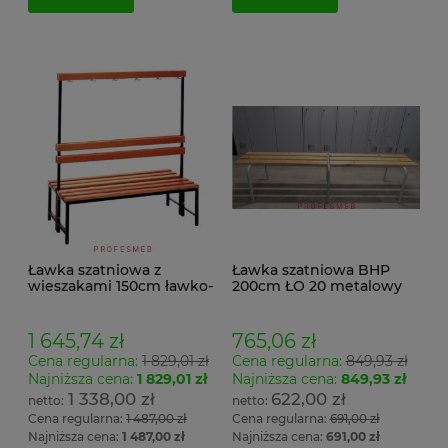
Ławka szatniowa z
Ławka szatniowa BHP
wieszakami 150cm ławko-
200cm ŁO 20 metalowy
wieszak dwustronny
stelaż. siedzisko z drewna
Łsz2a
1 645,74 zł
765,06 zł
Cena regularna:
1 829,01 zł
Cena regularna:
849,93 zł
Najniższa cena:
1 829,01 zł
Najniższa cena:
849,93 zł
1 338,00 zł
622,00 zł
Cena regularna:
1 487,00 zł
Cena regularna:
691,00 zł
Najniższa cena:
1 487,00 zł
Najniższa cena:
691,00 zł