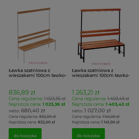
Ławka szatniowa z
Ławka szatniowa z
wieszakami 100cm ławko-
wieszakami 100cm ławko-
wieszak jednostronny
wieszak dwustronny Łsz2
Łsz1
836,89 zł
1 263,21 zł
Cena regularna:
1 023,36 zł
Cena regularna:
1 403,43 zł
Najniższa cena:
1 023,36 zł
Najniższa cena:
1 403,43 zł
680,40 zł
1 027,00 zł
Cena regularna:
832,00 zł
Cena regularna:
1 141,00 zł
Najniższa cena:
832,00 zł
Najniższa cena:
1 141,00 zł
do koszyka
do koszyka