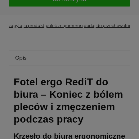
zapytaj o produkt
poleć znajomemu
dodaj do przechowalni
Opis
Fotel ergo RediT do
biura – Koniec z bólem
pleców i zmęczeniem
podczas pracy
Krzesło do biura ergonomiczne