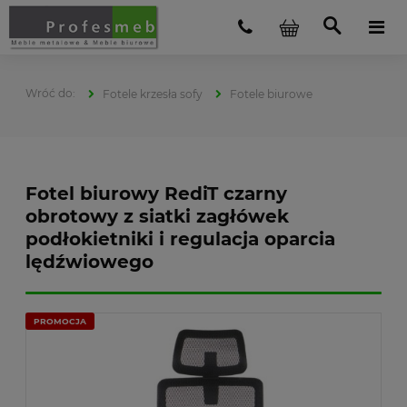
Fotele krzesła sofy
Fotele biurowe
Fotel biurowy RediT czarny
obrotowy z siatki zagłówek
podłokietniki i regulacja oparcia
lędźwiowego
PROMOCJA