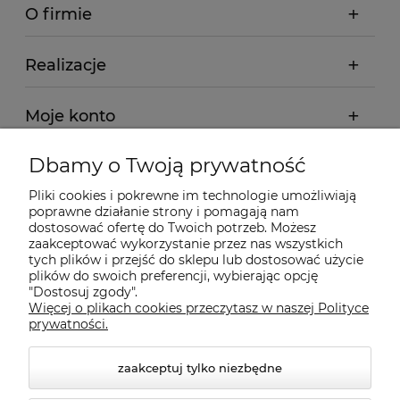
O firmie
Realizacje
Moje konto
Dbamy o Twoją prywatność
Regulamin
Pliki cookies i pokrewne im technologie umożliwiają
poprawne działanie strony i pomagają nam
Dostawa - realizacja
dostosować ofertę do Twoich potrzeb. Możesz
zaakceptować wykorzystanie przez nas wszystkich
tych plików i przejść do sklepu lub dostosować użycie
Gwarancja i zwroty
plików do swoich preferencji, wybierając opcję
"Dostosuj zgody".
Więcej o plikach cookies przeczytasz w naszej Polityce
Pomoc
prywatności.
zaakceptuj tylko niezbędne