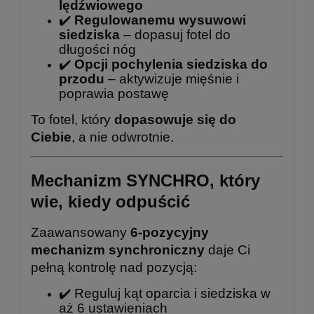
lędźwiowego
✔️
Regulowanemu wysuwowi
siedziska
– dopasuj fotel do
długości nóg
✔️
Opcji pochylenia siedziska do
przodu
– aktywizuje mięśnie i
poprawia postawę
To fotel, który
dopasowuje się do
Ciebie
, a nie odwrotnie.
Mechanizm SYNCHRO, który
wie, kiedy odpuścić
Zaawansowany
6-pozycyjny
mechanizm synchroniczny
daje Ci
pełną kontrolę nad pozycją:
✔️ Reguluj kąt oparcia i siedziska w
aż 6 ustawieniach