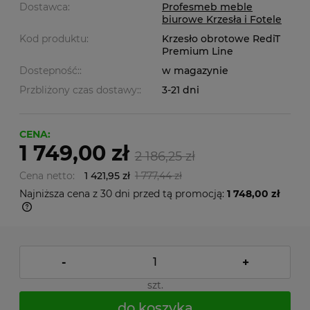
Dostawca:
Profesmeb meble
biurowe Krzesła i Fotele
Kod produktu:
Krzesło obrotowe RediT
Premium Line
Dostepność::
w magazynie
Przbliżony czas dostawy::
3-21 dni
CENA:
1 749,00 zł
2 186,25 zł
Cena netto:
1 421,95 zł
1 777,44 zł
Najniższa cena z 30 dni przed tą promocją:
1 748,00 zł
-
+
szt.
do koszyka