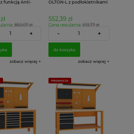
z funkcją Anti-
OLTON-L z podłokietnikami
podłokietnikami
i regulowanym podparciem
 6
lędźwi
zł
552,39 zł
ularna:
850,07 zł
Cena regularna:
613,77 zł
 cena:
657,13 zł
Najniższa cena:
547,89 zł
+
-
+
539,07 zł
449,10 zł
o:
Cena netto:
zyka
do koszyka
zobacz więcej
zobacz więcej
A
PROMOCJA