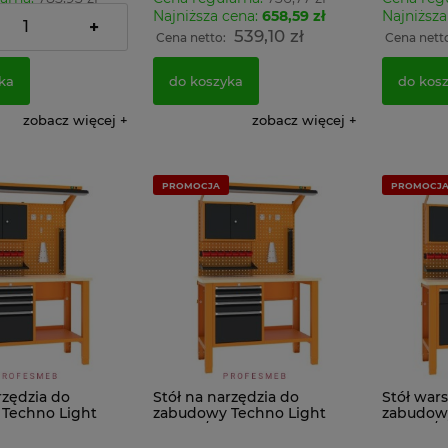
cena:
702,87 zł
Najniższa cena:
658,59 zł
Najniższa
+
575,07 zł
539,10 zł
:
Cena netto:
Cena nett
ka
do koszyka
do kos
zobacz więcej
zobacz więcej
PROMOCJA
PROMOCJ
rzędzia do
Stół na narzędzia do
Stół war
Techno Light
zabudowy Techno Light
zabudowy
0 MALOW
SWT 12/10 MALOW
SWT 12/1
y z szufladami i
warsztatowy z szufladami i
szufladam