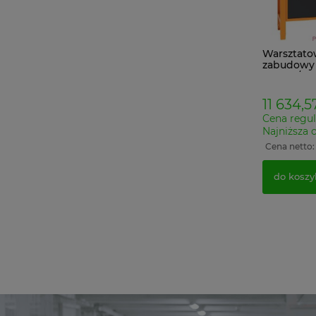
Warsztato
zabudowy 
SWT 17/1
systemie 5
tablicą pe
11 634,5
narzędzia
Cena regul
Najniższa 
Cena netto
do koszy