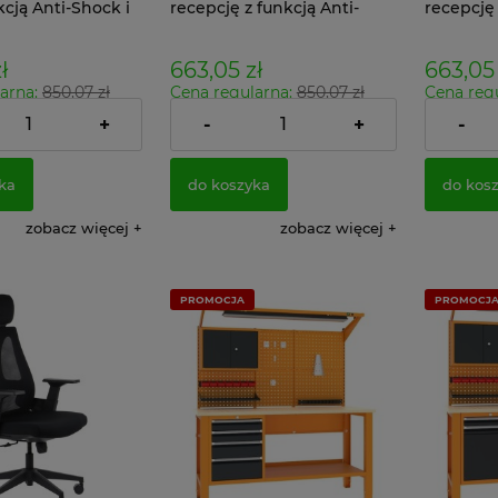
kcją Anti-Shock i
recepcję z funkcją Anti-
recepcję 
nikami TKANINA
Shock i podłokietnikami
Shock i 
biały stelaż TKANINA 26
TKANINA
ł
663,05 zł
663,05 
arna:
850,07 zł
Cena regularna:
850,07 zł
Cena reg
cena:
657,13 zł
Najniższa cena:
743,47 zł
Najniższa
+
-
+
-
539,07 zł
539,07 zł
:
Cena netto:
Cena nett
ka
do koszyka
do kos
zobacz więcej
zobacz więcej
PROMOCJA
PROMOCJ