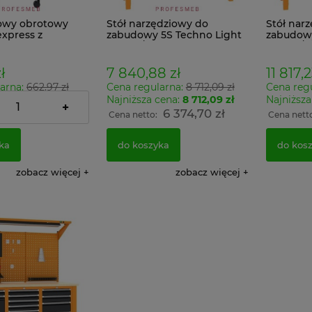
rowy obrotowy
Stół narzędziowy do
Stół nar
xpress z
zabudowy 5S Techno Light
zabudowy
em
SWT 17/12 MALOW
SWT 17/
ikami i
warsztatowy z szufladami i
warsztato
nym oparciem
tablicą perforowaną
tablicą 
ł
7 840,88 zł
11 817,2
arna:
662,97 zł
Cena regularna:
8 712,09 zł
Cena reg
cena:
592,17 zł
Najniższa cena:
8 712,09 zł
Najniższa
+
485,10 zł
6 374,70 zł
:
Cena netto:
Cena nett
ka
do koszyka
do kos
zobacz więcej
zobacz więcej