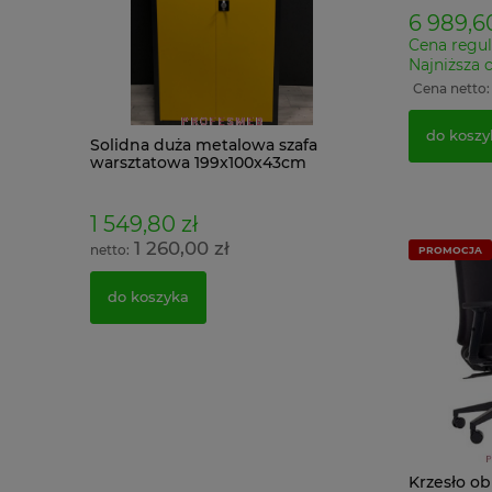
tablicą na
6 989,60
Cena regul
Najniższa 
Cena netto
do koszy
rania 2
Solidna duża metalowa szafa
Szafka pracownic
T kolor
warsztatowa 199x100x43cm
ławeczką wysuw
 z BHP
Grafitowo Zółta
skośnym i półką
320 wst Malow do
1 549,80 zł
1 633,44 zł
1 260,00 zł
1 328,00 z
PROMOCJA
do koszyka
do koszyka
Krzesło o