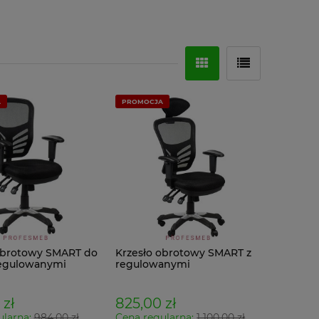
A
PROMOCJA
obrotowy SMART do
Krzesło obrotowy SMART z
regulowanymi
regulowanymi
tnikami
podłokietnikami i
zagłówkiem
 zł
825,00 zł
ularna:
984,00 zł
Cena regularna:
1 100,00 zł