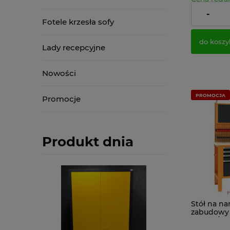
Najniższa 
-
Cena netto
Fotele krzesła sofy
do koszy
Lady recepcyjne
Nowości
PROMOCJA
Promocje
Produkt dnia
Stół na na
zabudowy 
SWT 12/1
warsztatow