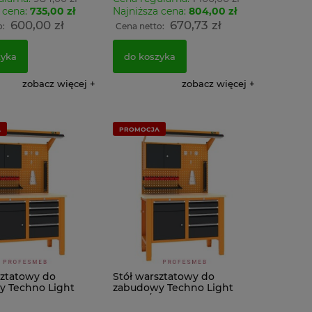
 cena:
735,00 zł
Najniższa cena:
804,00 zł
600,00 zł
670,73 zł
o:
Cena netto:
zyka
do koszyka
zobacz więcej
zobacz więcej
A
PROMOCJA
sztatowy do
Stół warsztatowy do
 Techno Light
zabudowy Techno Light
1 MALOW z
SWT 12/11 MALOW z
i i tablicą
szufladami i tablicą