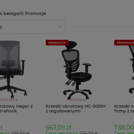
Promocje
PROMOCJA
PROMOCJ
brotowy Hager z
Krzesło obrotowy HG-0001H
Krzesło 
ti-shock
z regulowanymi
firmy z 
m siedziskiem
podłokietnikami i
podłokie
nymi
zagłówkiem
ikami i
ł
663,09 zł
738,00
em lędźwiowym
arna:
785,93 zł
Cena regularna:
736,77 zł
Cena reg