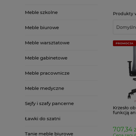
Meble szkolne
Meble biurowe
Meble warsztatowe
PROMOCJA
Meble gabinetowe
Meble pracownicze
Meble medyczne
Sejfy i szafy pancerne
Krzesło o
funkcją an
wysuwany
Ławki do szatni
regulowa
podłokietn
707,34 z
podparci
Tanie meble biurowe
Cena regul