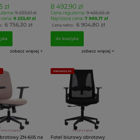
aną na narzędzia
perforowaną na narzędzia
5 zł
8 492,90 zł
ularna:
9 233,61 zł
Cena regularna:
9 436,56 zł
 cena:
9 233,61 zł
Najniższa cena:
7 969,17 zł
6 756,30 zł
6 904,80 zł
o:
Cena netto:
zyka
do koszyka
lowa szafa
Sejf FRS 51 ognioodporny
Szafa 4 
 199x120x43cm
antywłamaniowy VALBERG EL
PROMOC
zobacz więcej
zobacz więcej
zerwona
zamek elektroniczny
pracowni
ł
2 570,70 zł
932,34
00 zł
2 090,00 zł
75
A
PROMOCJA
do koszyka
do kos
obrotowy ZN-605 na
Fotel biurowy obrotowy