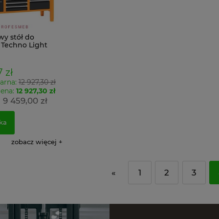
wy stół do
Techno Light
3 MALOW w
S z szufladami i
rforowaną na
7 zł
arna:
12 927,30 zł
cena:
12 927,30 zł
9 459,00 zł
:
ka
zobacz więcej
«
1
2
3