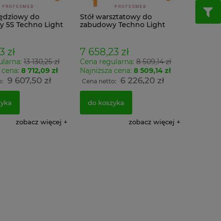
zędziowy do
Stół warsztatowy do
 5S Techno Light
zabudowy Techno Light
13 MALOW
SWT 17/12 MALOW w
wy z szufladami i
systemie 5S z szufladami i
perforowaną
tablicą perforowaną
3 zł
7 658,23 zł
ularna:
13 130,25 zł
Cena regularna:
8 509,14 zł
 cena:
8 712,09 zł
Najniższa cena:
8 509,14 zł
9 607,50 zł
6 226,20 zł
o:
Cena netto:
zyka
do koszyka
zobacz więcej
zobacz więcej