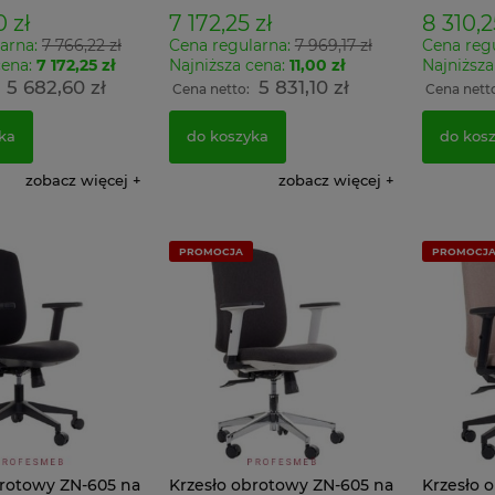
rzędziową
tablicą narzędziową
perforow
 zł
7 172,25 zł
8 310,2
arna:
7 766,22 zł
Cena regularna:
7 969,17 zł
Cena reg
cena:
7 172,25 zł
Najniższa cena:
11,00 zł
Najniższa
5 682,60 zł
5 831,10 zł
:
Cena netto:
Cena nett
ka
do koszyka
do kos
za 2 drzwiowa z
Szafa ubraniowa metalowa
Solidna meta
aną daszkiem
socjalna bhp - Sum 320 W kolor
warsztatowa
zobacz więcej
zobacz więcej
 na buty Sum
RAL 7016/5018
Grafitowo C
 szatni
721,76 zł
1 778,58 z
Cena regularna:
801,96 zł
ł
1 446,
PROMOCJA
PROMOCJ
Najniższa cena:
801,96 zł
586,80 zł
do koszyka
Cena regularna:
652,00 zł
Najniższa cena:
652,00 zł
do koszyka
brotowy ZN-605 na
Krzesło obrotowy ZN-605 na
Krzesło 