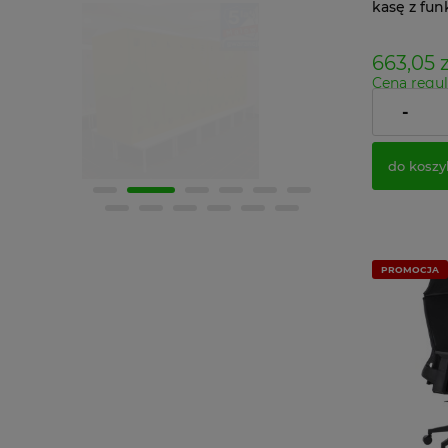
kasę z fun
podłokiet
30
663,05 z
Cena regul
Najniższa 
-
Cena netto
do koszy
PROMOCJA