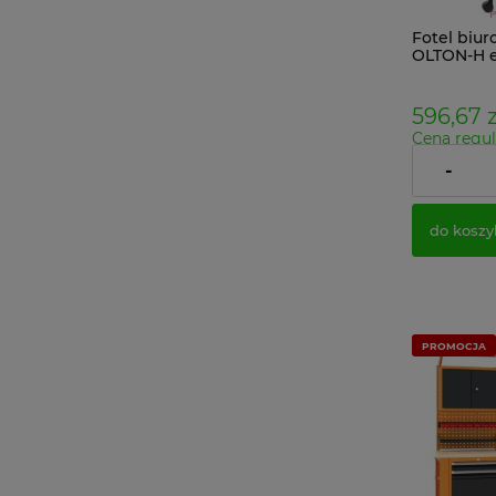
Fotel biu
OLTON-H e
zagłówki
podłokietn
regulowa
596,67 z
lędźwi
Cena regul
Najniższa 
-
Cena netto
do koszy
PROMOCJA