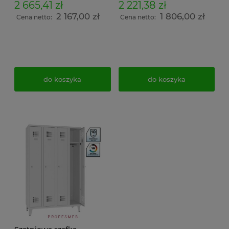
półka na obuwie i daszek
219x120x74,5
2 665,41 zł
2 221,38 zł
skośny 239x120x74,5
2 167,00 zł
1 806,00 zł
Cena netto:
Cena netto:
do koszyka
do koszyka