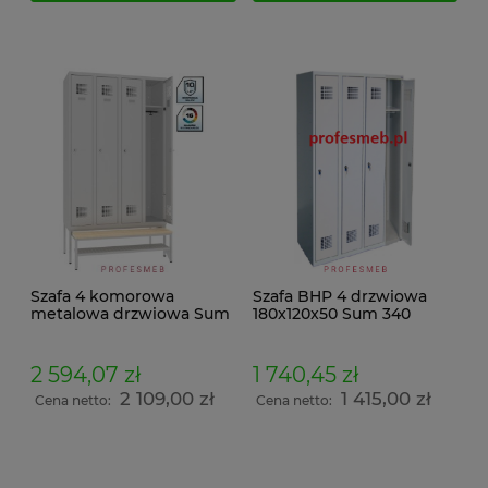
Szafa 4 komorowa
Szafa BHP 4 drzwiowa
metalowa drzwiowa Sum
180x120x50 Sum 340
340 BHP Malow socjalna
wemo
ławeczka drewniana
wysuwana Pw 431 półka
2 594,07 zł
1 740,45 zł
na obuwie 219x120x74,5
2 109,00 zł
1 415,00 zł
Cena netto:
Cena netto: