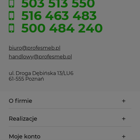
503 513 550
516 463 483
500 484 240
biuro@profesmeb.pl
handlowy@profesmeb.pl
ul. Droga Dębińska 13/LU6
61-555 Poznań
O firmie
Realizacje
Moje konto