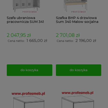
Szafa ubraniowa
Szafka BHP 4 drzwiowa
pracownicza SUM 341
Sum 340 Malow socjalna
BHP Malow na nóżkach z
ławeczka drewniana
daszkiem skośnym
wysuwana Pw 431 i
214x120x50
daszek skośny
2 047,95 zł
2 701,08 zł
239x120x74,5
1 665,00 zł
2 196,00 zł
Cena netto:
Cena netto:
do koszyka
do koszyka