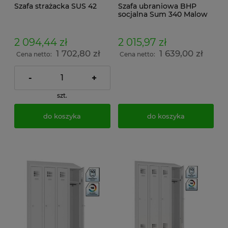
Szafa strażacka SUS 42
Szafa ubraniowa BHP
socjalna Sum 340 Malow
dla 4 pracowników z
daszkiem skośnym
200x120x50
2 094,44 zł
2 015,97 zł
1 702,80 zł
1 639,00 zł
Cena netto:
Cena netto:
-
+
szt.
do koszyka
do koszyka