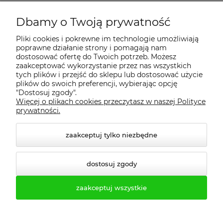
Dbamy o Twoją prywatność
Regulamin
Pliki cookies i pokrewne im technologie umożliwiają
poprawne działanie strony i pomagają nam
Dostawa - realizacja
dostosować ofertę do Twoich potrzeb. Możesz
zaakceptować wykorzystanie przez nas wszystkich
tych plików i przejść do sklepu lub dostosować użycie
Gwarancja i zwroty
plików do swoich preferencji, wybierając opcję
"Dostosuj zgody".
Więcej o plikach cookies przeczytasz w naszej Polityce
Pomoc
prywatności.
zaakceptuj tylko niezbędne
dostosuj zgody
zaakceptuj wszystkie
© 2026 profesmeb.pl. Wszelkie prawa zastrzeżone.
Styl graficzny ShopGadget.pl
Sklep internetowy Shoper.pl