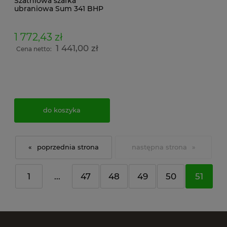
Szatniowa szafka
ubraniowa Sum 341 BHP
Malow dla 4
pracowników na nóżkach
194x120x50
1 772,43 zł
1 441,00 zł
Cena netto:
do koszyka
«
»
1
...
47
48
49
50
51