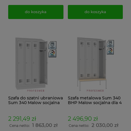
do koszyka
do koszyka
Szafa do szatni ubraniowa
Szafa metalowa Sum 340
Sum 340 Malow socjalna
BHP Malow socjalna dla 4
BHP dla 4 pracowników
pracowników ławeczka
na cokole C340 daszek
drewniana stała P 433 i
skośny 214x120x50
daszek skośny
2 291,49 zł
2 496,90 zł
239x120x74,5
1 863,00 zł
2 030,00 zł
Cena netto:
Cena netto: