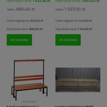
Najniższa cena:
1 023,36 zł
Najniższa cena:
1 403,43 zł
Sz
ła
680,40 zł
1 027,00 zł
5 
Cena regularna:
832,00 zł
Cena regularna:
1 141,00 zł
4
Najniższa cena:
832,00 zł
Najniższa cena:
1 141,00 zł
do koszyka
do koszyka
Ławka szatniowa z
Ławka szatniowa BHP