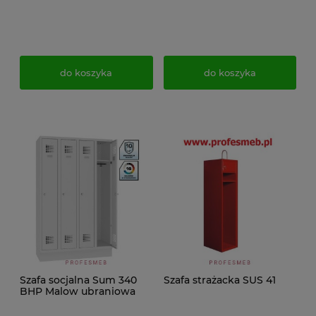
do koszyka
do koszyka
Szafa socjalna Sum 340
Szafa strażacka SUS 41
BHP Malow ubraniowa
dla 4 pracowników na
cokole C340 194x120x50