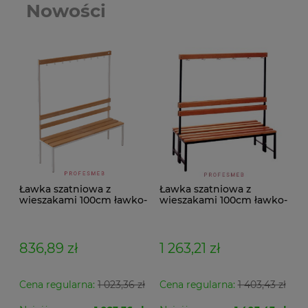
Nowości
Ławka szatniowa z
Ławka szatniowa z
wieszakami 100cm ławko-
wieszakami 100cm ławko-
wieszak jednostronny
wieszak dwustronny Łsz2
Łsz1
836,89 zł
1 263,21 zł
Cena regularna:
1 023,36 zł
Cena regularna:
1 403,43 zł