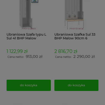
Ubraniowa Szafa typu L
Ubraniowa Szafka Sul 33
Sul 41 BHP Malow
BHP Malow 90cm 6
metalowa 2 drzwiowa
drzwiowa do przebieralni
40cm do szatni z
szatni z ławeczką stałą P
daszkiem skośnym
333 wymiar
1 122,99 zł
2 816,70 zł
wymiar 200x40x50cm
219x90x74,5cm
913,00 zł
2 290,00 zł
Cena netto:
Cena netto:
do koszyka
do koszyka