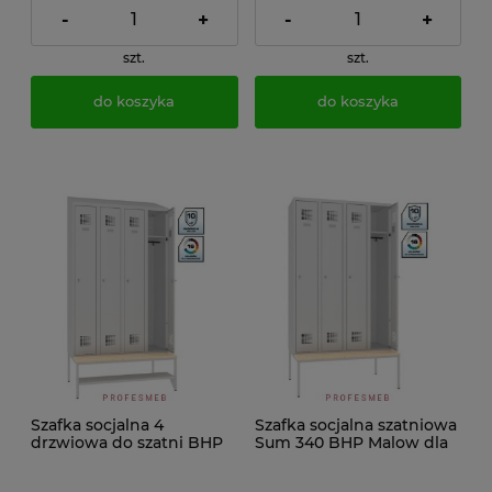
-
+
-
+
szt.
szt.
do koszyka
do koszyka
Szafka socjalna 4
Szafka socjalna szatniowa
drzwiowa do szatni BHP
Sum 340 BHP Malow dla
Sum 340 Malow ławeczka
4 pracowników ławeczka
drewniana stała P 433
drewniana P 433