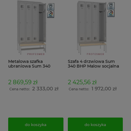
Metalowa szafka
Szafa 4 drzwiowa Sum
ubraniowa Sum 340
340 BHP Malow socjalna
Malow 4 drzwiowa
ławeczka drewniana
socjalna ławeczka
wysuwana Pw 431
drewniana wysuwana Pw
219x120x74,5
2 869,59 zł
2 425,56 zł
431 półka na obuwie i
2 333,00 zł
1 972,00 zł
daszek skośny
Cena netto:
Cena netto:
239x120x74,5
do koszyka
do koszyka