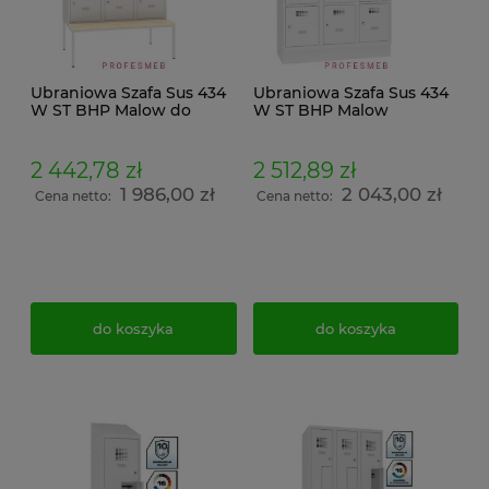
Ubraniowa Szafa Sus 434
Ubraniowa Szafa Sus 434
W ST BHP Malow do
W ST BHP Malow
szatni i przebieralni
metalowa do szatni
socjalnych 12 drzwiowa z
pracowniczych 12
ławeczką stała P 433
drzwiowa na cokole C 430
2 442,78 zł
2 512,89 zł
wymiar 219x120x74,5cm
z daszkiem wymiar
1 986,00 zł
2 043,00 zł
214x120x50cm
Cena netto:
Cena netto:
do koszyka
do koszyka