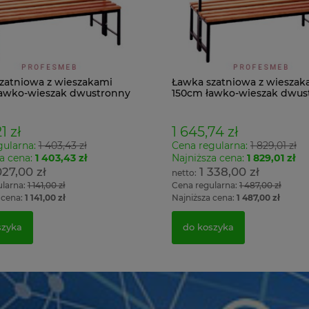
zatniowa z wieszakami
Ławka szatniowa z wieszak
awko-wieszak dwustronny
150cm ławko-wieszak dwus
Łsz2a
1 zł
1 645,74 zł
gularna:
1 403,43 zł
Cena regularna:
1 829,01 zł
a cena:
1 403,43 zł
Najniższa cena:
1 829,01 zł
027,00 zł
1 338,00 zł
ularna:
1 141,00 zł
Cena regularna:
1 487,00 zł
 cena:
1 141,00 zł
Najniższa cena:
1 487,00 zł
szyka
do koszyka