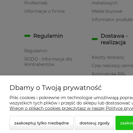
Profesmeb
metalowych
Informacje o firmie
Meble biurowe
Informator produk
Regulamin
Dostawa -
realizacja
Regulamin
Koszty dostawy
RODO - Informacja dla
Kontrahentów
Czas realizacji zam
Kolorystyka RAL
Dbamy o Twoją prywatność
Pomoc
Pliki cookies i pokrewne im technologie umożliwiają popr
wszystkich tych plików i przejść do sklepu lub dostosować u
Polityka prywatności
Więcej o plikach cookies przeczytasz w naszej Polityce pry
zaakceptuj tylko niezbędne
dostosuj zgody
zaakce