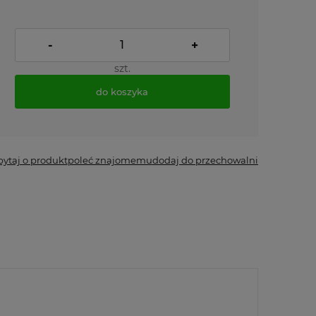
-
+
szt.
do koszyka
pytaj o produkt
poleć znajomemu
dodaj do przechowalni