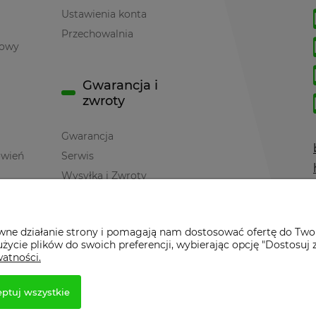
Ustawienia konta
Przechowalnia
towy
Gwarancja i
zwroty
Gwarancja
ówień
Serwis
Wysyłka i Zwroty
awne działanie strony i pomagają nam dostosować ofertę do Two
życie plików do swoich preferencji, wybierając opcję "Dostosuj 
watności.
ptuj wszystkie