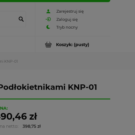
Zarejestruj się
Zaloguj się
Koszyk:
(pusty)
ami KNP-01
 Podłokietnikami KNP-01
NA:
90,46 zł
na netto:
398,75 zł