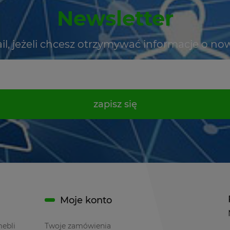
Newsletter
il, jeżeli chcesz otrzymywać informacje o no
zapisz się
Moje konto
mebli
Twoje zamówienia