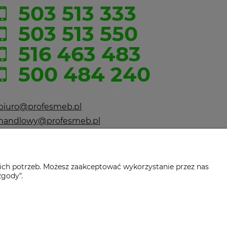
503 513 333
503 513 550
516 463 483
500 484 240
biuro@profesmeb.pl
handlowy@profesmeb.pl
ul. Droga Dębińska 13/LU6
61-555 Poznań
ich potrzeb. Możesz zaakceptować wykorzystanie przez nas
zgody".