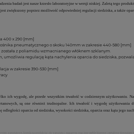
ia badań jest nasze krzesło laboratoryjne w wersji niskiej. Zaletą tego produkt
est zwiększony poprzez możliwość odpowiedniej regulacji siedziska, a także oparc
cia 400 x 290 [mm]
dnośnika pneumatycznego o skoku 140mm w zakresie 440-580 [mm]
a została z poliamidu wzmacnianego włóknem szklanym.
, umożliwia regulację kąta nachylenia oparcia do siedziska, pozwala
lacja w zakresie 390-530 [mm]
racy
tylko ich wygodę, ale przede wszystkim trwałość w codziennym użytkowaniu. Nas
retanowych, są one również trudnopalne. Ich trwałość i wygodę użytkowania
ę odległości oparcia od siedziska, wysokości siedziska, oparcia oraz kąta jego nac
dukcyjne, warsztatowe, krzesła na produkcję i do warsztatu i magazynu oraz inne meble biurowe i metalowe dowozimy 