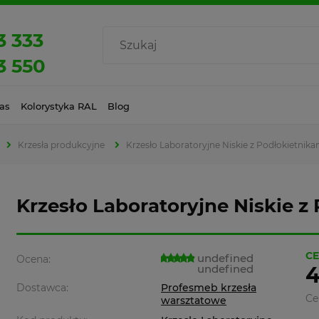
3 333
3 550
as
Kolorystyka RAL
Blog
Krzesła produkcyjne
Krzesło Laboratoryjne Niskie z Podłokietnik
Krzesło Laboratoryjne Niskie z
CE
undefined
Ocena:
undefined
4
Dostawca:
Profesmeb krzesła
Ce
warsztatowe