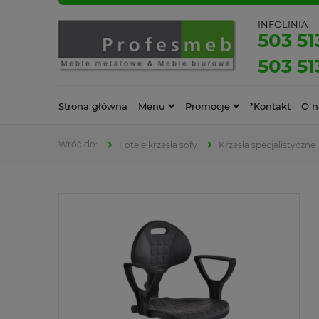
INFOLINIA
503 51
503 51
Strona główna
Menu
Promocje
*Kontakt
O n
Fotele krzesła sofy
Krzesła specjalistyczne