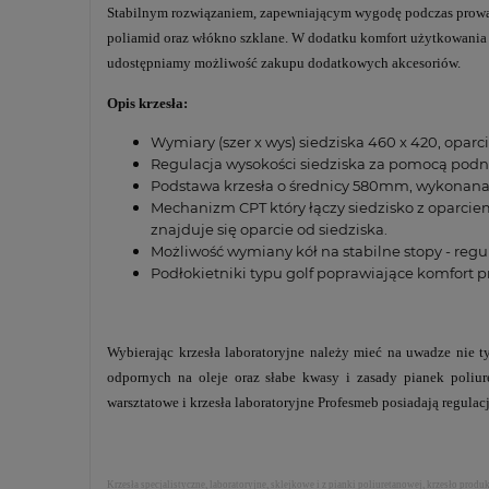
Stabilnym rozwiązaniem, zapewniającym wygodę podczas prowadzen
poliamid oraz włókno szklane. W dodatku komfort użytkowania j
udostępniamy możliwość zakupu dodatkowych akcesoriów.
Opis krzesła:
Wymiary (szer x wys) siedziska 460 x 420, opar
Regulacja wysokości siedziska za pomocą po
Podstawa krzesła o średnicy 580mm, wykonan
Mechanizm CPT który łączy siedzisko z oparciem
znajduje się oparcie od siedziska.
Możliwość wymiany kół na stabilne stopy - regu
Podłokietniki typu golf poprawiające komfort p
Wybierając krzesła laboratoryjne należy mieć na uwadze nie 
odpornych na oleje oraz słabe kwasy i zasady pianek poliu
warsztatowe i krzesła laboratoryjne Profesmeb posiadają regulacj
Krzesła specjalistyczne, laboratoryjne, sklejkowe i z pianki poliuretanowej, krzesło pro