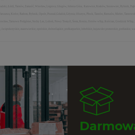
nalski, Łódź, Tarnów, Zamość, Wrocław, Legnica, Głogów, Jelenia Góra, Katowice, Kraków, Sosnowiec, Rybnik, Dąb
arszawa, Kielce, Radom, Rybnik, Opole, Poznań,Gdańsk,Gdynia, Olsztyn, Płock, Tarnów, Rzeszów, Mielec, Tarnowsk
nowrocław, Tarnowo Podgórne, Suchy Las, Luboń, Nowy Tomyśl, Śrem, Konin, Ostrów wlkp, Kościan, Grodzisk Wlkp,
e, świętokrzyskie, mazowieckie, opolskie, dolnośląskie, podkarpackie, lubelskie, kujawsko pomorskie, podlaskie,
Darmowa