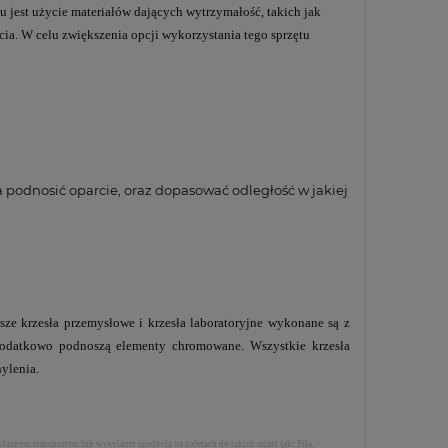
u jest użycie materiałów dających wytrzymałość, takich jak
ia. W celu zwiększenia opcji wykorzystania tego sprzętu
 podnosić oparcie, oraz dopasować odległość w jakiej
ze krzesła przemysłowe i krzesła laboratoryjne wykonane są z
 dodatkowo podnoszą elementy chromowane. Wszystkie krzesła
hylenia.
własnym transportem lub wysyłamy spedycją na paletach do takich miast jak: Piła,