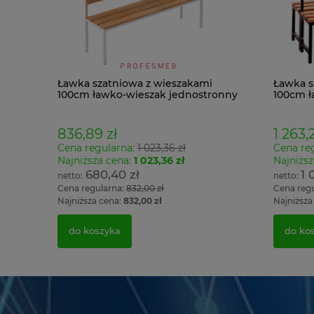
Ławka szatniowa z wieszakami
Ławka s
100cm ławko-wieszak jednostronny
100cm ł
Łsz1
Łsz2
836,89 zł
1 263,2
Cena regularna:
1 023,36 zł
Cena re
Najniższa cena:
1 023,36 zł
Najniższ
680,40 zł
1 
Cena regularna:
832,00 zł
Cena reg
Najniższa cena:
832,00 zł
Najniższa
do koszyka
do ko