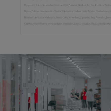
Bydgoszcz, Toruń, Inowrocław, Gorzów Wlkp, Szczecin, Gryfino, Gryfice, Piotrków Trybu
Bytom, Gliwice, Siemianowice Śląskie, Mysłowice, Bielsko Biała, Żywiec, Częstochowa, W
Białystok, Świdnica, Wałbrzych, Jelenia Góra, Nowy Sącz, Zgorzelec, Żary, Nowa Sól, I
Gniezno, województwa: wielkopolskie, pomorskie, lubuskie, śląskie, łódzkie, małopolski