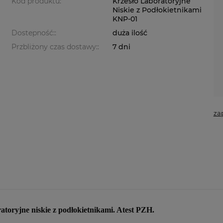
Kod produktu:
Krzesło Laboratoryjne
Niskie z Podłokietnikami
KNP-01
Dostepność::
duża ilość
Przbliżony czas dostawy::
7 dni
za
toryjne niskie z podłokietnikami. Atest PZH.