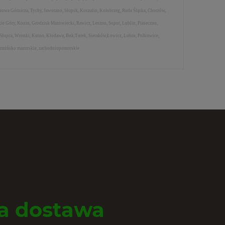
rowa Górnicza, Tychy, Jaworzno, Słupsk, Koszalin, Kołobrzeg, Ruda Śląska, Chorzów,
ie Góry, Konin, Grodzisk Mazowiecki, Rawicz, Leszno, Sopot, Lublin, Piaseczno,
 Słupca, Wronki, Kutno, Kłodawa, Buk,Turek, Sieraków,Łowicz, Lubin, Polkowice,
 warmińsko mazurskie, zachodniopomorskie
 dostawa