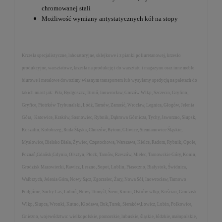
chromowanej stali
Możliwość wymiany antystatycznych kół na stopy
Krzesła specjalistyczne, laboratoryjne, sklejkowe i z pianki poliuretanowej, krzesło
produkcyjne, warsztatowe, krzesła na produkcję i do warsztatu i magazynu oraz inne meble
biurowe i metalowe dowozimy własnym transportem lub wysyłamy spedycją na paletach do
takich miast jak: Piła, Bydgoszcz, Toruń, Inowrocław, Gorzów Wlkp, Szczecin, Gryfino,
Gryfice, Piotrków Trybunalski, Łódź, Tarnów, Zamość, Wrocław, Legnica, Głogów, Jelenia
Góra, Katowice, Kraków, Sosnowiec, Rybnik, Dąbrowa Górnicza, Tychy, Jaworzno, Słupsk,
Koszalin, Kołobrzeg, Ruda Śląska, Chorzów, Bytom, Gliwice, Siemianowice Śląskie,
Mysłowice, Bielsko Biała, Żywiec, Częstochowa, Warszawa, Kielce, Radom, Rybnik, Opole,
Poznań,Gdańsk,Gdynia, Olsztyn, Płock, Tarnów, Rzeszów, Mielec, Tarnowskie Góry, Konin,
Grodzisk Mazowiecki, Rawicz, Leszno, Sopot, Lublin, Piaseczno, Białystok, Świdnica,
Wałbrzych, Jelenia Góra, Nowy Sącz, Zgorzelec, Żary, Nowa Sól, Inowrocław, Tarnowo
Podgórne, Suchy Las, Luboń, Nowy Tomyśl, Śrem, Konin, Ostrów wlkp, Kościan, Grodzisk
Wlkp, Słupca, Wronki, Kutno, Kłodawa, Buk,Turek, Sieraków,Łowicz, Lubin, Polkowice,
Gniezno, województwa: wielkopolskie, pomorskie, lubuskie, śląskie, łódzkie, małopolskie,