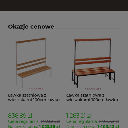
Okazje cenowe
Ławka szatniowa z
Ławka szatniowa z
wieszakami 100cm ławko-
wieszakami 100cm ławko-
wieszak jednostronny
wieszak dwustronny Łsz2
Łsz1
836,89 zł
1 263,21 zł
Cena regularna:
1 023,36 zł
Cena regularna:
1 403,43 zł
Najniższa cena:
1 023,36 zł
Najniższa cena:
1 403,43 zł