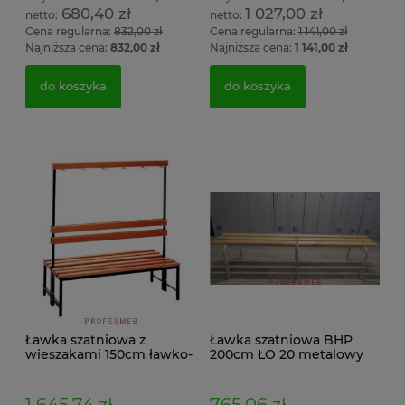
680,40 zł
1 027,00 zł
Cena regularna:
832,00 zł
Cena regularna:
1 141,00 zł
Najniższa cena:
832,00 zł
Najniższa cena:
1 141,00 zł
do koszyka
do koszyka
Ławka szatniowa z
Ławka szatniowa BHP
wieszakami 150cm ławko-
200cm ŁO 20 metalowy
wieszak dwustronny
stelaż. siedzisko z drewna
Łsz2a
1 645,74 zł
765,06 zł