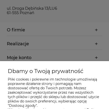
ul. Droga Dębińska 13/LU6
61-555 Poznań
O firmie
Realizacje
Moje konto
Dbamy o Twoją prywatność
Regulamin
Pliki cookies i pokrewne im technologie umożliwiają
poprawne działanie strony i pomagają nam
Dostawa - realizacja
dostosować ofertę do Twoich potrzeb. Możesz
zaakceptować wykorzystanie przez nas wszystkich
tych plików i przejść do sklepu lub dostosować użycie
Gwarancja i zwroty
plików do swoich preferencji, wybierając opcję
"Dostosuj zgody".