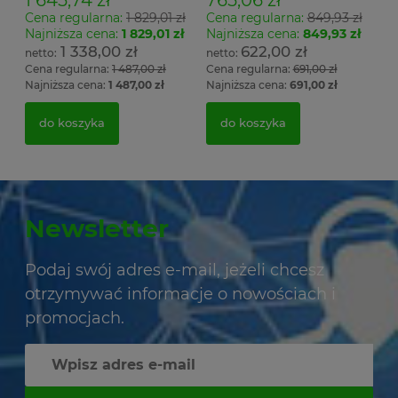
Cena regularna:
1 829,01 zł
Cena regularna:
849,93 zł
Najniższa cena:
1 829,01 zł
Najniższa cena:
849,93 zł
1 338,00 zł
622,00 zł
Cena regularna:
1 487,00 zł
Cena regularna:
691,00 zł
Najniższa cena:
1 487,00 zł
Najniższa cena:
691,00 zł
do koszyka
do koszyka
Newsletter
Podaj swój adres e-mail, jeżeli chcesz
otrzymywać informacje o nowościach i
promocjach.