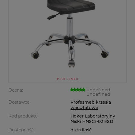
undefined
Ocena:
undefined
Dostawca:
Profesmeb krzesła
warsztatowe
Kod produktu:
Hoker Laboratoryjny
Niski HNSCr-02 ESD
Dostepność::
duża ilość