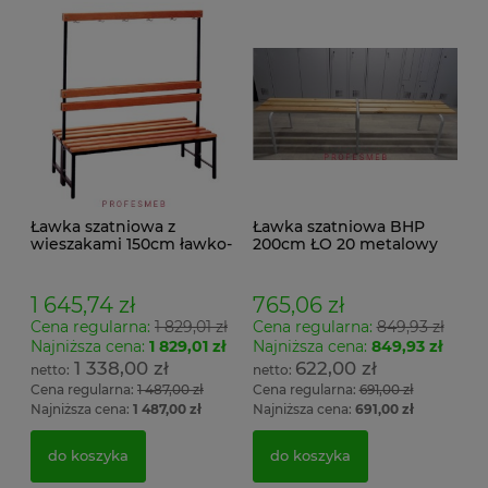
Ławka szatniowa z
Ławka szatniowa BHP
wieszakami 150cm ławko-
200cm ŁO 20 metalowy
wieszak dwustronny
stelaż. siedzisko z drewna
Łsz2a
1 645,74 zł
765,06 zł
Cena regularna:
1 829,01 zł
Cena regularna:
849,93 zł
Najniższa cena:
1 829,01 zł
Najniższa cena:
849,93 zł
1 338,00 zł
622,00 zł
Cena regularna:
1 487,00 zł
Cena regularna:
691,00 zł
Najniższa cena:
1 487,00 zł
Najniższa cena:
691,00 zł
do koszyka
do koszyka