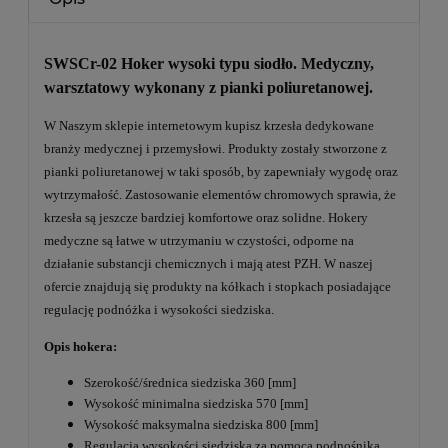
SWSCr-02 Hoker wysoki typu siodło. Medyczny,
warsztatowy wykonany z pianki poliuretanowej.
W Naszym sklepie internetowym kupisz krzesła dedykowane
branży medycznej i przemysłowi. Produkty zostały stworzone z
pianki poliuretanowej w taki sposób, by zapewniały wygodę oraz
wytrzymałość. Zastosowanie elementów chromowych sprawia, że
krzesła są jeszcze bardziej komfortowe oraz solidne. Hokery
medyczne są łatwe w utrzymaniu w czystości, odporne na
działanie substancji chemicznych i mają atest PZH. W naszej
ofercie znajdują się produkty na kółkach i stopkach posiadające
regulację podnóżka i wysokości siedziska.
Opis hokera:
Szerokość/średnica siedziska 360 [mm]
Wysokość minimalna siedziska 570 [mm]
Wysokość maksymalna siedziska 800 [mm]
Regulacja wysokości siedziska za pomocą podnośnika