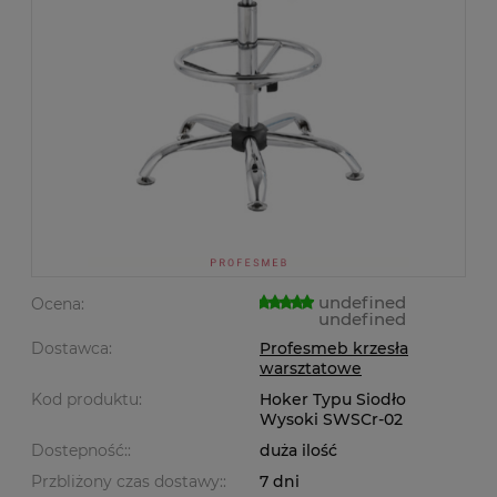
undefined
Ocena:
undefined
Dostawca:
Profesmeb krzesła
warsztatowe
Kod produktu:
Hoker Typu Siodło
Wysoki SWSCr-02
Dostepność::
duża ilość
Przbliżony czas dostawy::
7 dni