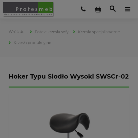
Fotele krzesła sofy
Krzesła specjalistyczne
Krzesła produkcyjne
Hoker Typu Siodło Wysoki SWSCr-02