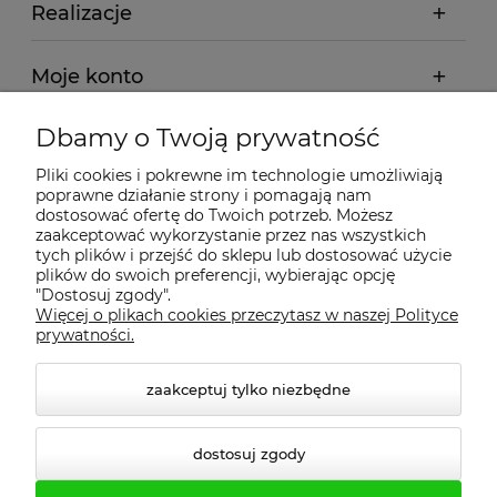
Realizacje
Moje konto
Dbamy o Twoją prywatność
Regulamin
Pliki cookies i pokrewne im technologie umożliwiają
poprawne działanie strony i pomagają nam
Dostawa - realizacja
dostosować ofertę do Twoich potrzeb. Możesz
zaakceptować wykorzystanie przez nas wszystkich
tych plików i przejść do sklepu lub dostosować użycie
Gwarancja i zwroty
plików do swoich preferencji, wybierając opcję
"Dostosuj zgody".
Więcej o plikach cookies przeczytasz w naszej Polityce
Pomoc
prywatności.
zaakceptuj tylko niezbędne
dostosuj zgody