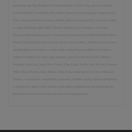
takich miast jak: Piła, Bydgoszcz, Toruń, Inowrocław, Gorzów Wlkp, Szczecin, Gryfino,
Gryfice, Piotrków Trybunalski, Łódź, Tarnów, Zamość, Wrocław, Legnica, Głogów, Jelenia
Góra, Katowice, Kraków, Sosnowiec, Rybnik, Dąbrowa Górnicza, Tychy, Jaworzno, Słupsk,
Koszalin, Kołobrzeg, Ruda Śląska, Chorzów, Bytom, Gliwice, Siemianowice Śląskie,
Mysłowice, Bielsko Biała, Żywiec, Częstochowa, Warszawa, Kielce, Radom, Rybnik, Opole,
Poznań,Gdańsk,Gdynia, Olsztyn, Płock, Tarnów, Rzeszów, Mielec, Tarnowskie Góry, Konin,
Grodzisk Mazowiecki, Rawicz, Leszno, Sopot, Lublin, Piaseczno, Białystok, Świdnica,
Wałbrzych, Jelenia Góra, Nowy Sącz, Zgorzelec, Żary, Nowa Sól, Inowrocław, Tarnowo
Podgórne, Suchy Las, Luboń, Nowy Tomyśl, Śrem, Konin, Ostrów wlkp, Kościan, Grodzisk
Wlkp, Słupca, Wronki, Kutno, Kłodawa, Buk,Turek, Sieraków,Łowicz, Lubin, Polkowice,
Gniezno, województwa: wielkopolskie, pomorskie, lubuskie, śląskie, łódzkie, małopolskie,
świętokrzyskie, mazowieckie, opolskie, dolnośląskie, podkarpackie, lubelskie, kujawsko
pomorskie, podlaskie, warmińsko mazurskie, zachodniopomorskie