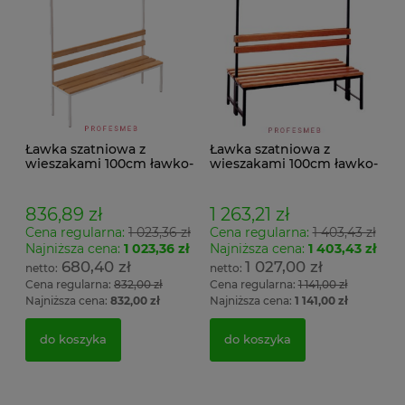
Ławka szatniowa z
Ławka szatniowa z
wieszakami 100cm ławko-
wieszakami 100cm ławko-
wieszak jednostronny
wieszak dwustronny Łsz2
Łsz1
836,89 zł
1 263,21 zł
Cena regularna:
1 023,36 zł
Cena regularna:
1 403,43 zł
Najniższa cena:
1 023,36 zł
Najniższa cena:
1 403,43 zł
680,40 zł
1 027,00 zł
Cena regularna:
832,00 zł
Cena regularna:
1 141,00 zł
Najniższa cena:
832,00 zł
Najniższa cena:
1 141,00 zł
do koszyka
do koszyka