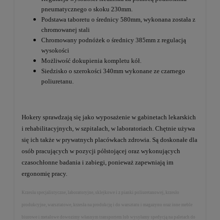
pneumatycznego o skoku 230mm.
Podstawa taboretu o średnicy 580mm, wykonana została z
chromowanej stali
Chromowany podnóżek o średnicy 385mm z regulacją
wysokości
Możliwość dokupienia kompletu kół.
Siedzisko o szerokości 340mm wykonane ze czarnego
poliuretanu.
Hokery sprawdzają się jako wyposażenie w gabinetach lekarskich
i rehabilitacyjnych, w szpitalach, w laboratoriach. Chętnie używa
się ich także w prywatnych placówkach zdrowia. Są doskonałe dla
osób pracujących w pozycji półstojącej oraz wykonujących
czasochłonne badania i zabiegi, ponieważ zapewniają im
ergonomię pracy.
Krzesła specjalistyczne, laboratoryjne, sklejkowe i z pianki poliuretanowej, krzesło
produkcyjne, warsztatowe, krzesła na produkcję i do warsztatu i magazynu oraz inne meble
biurowe i metalowe dowozimy własnym transportem lub wysyłamy spedycją na paletach do