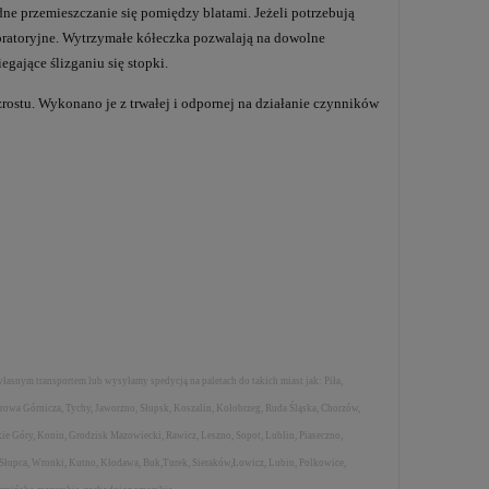
dne przemieszczanie się pomiędzy blatami. Jeżeli potrzebują
boratoryjne. Wytrzymałe kółeczka pozwalają na dowolne
gające ślizganiu się stopki.
ostu. Wykonano je z trwałej i odpornej na działanie czynników
własnym transportem lub wysyłamy spedycją na paletach do takich miast jak: Piła,
rowa Górnicza, Tychy, Jaworzno, Słupsk, Koszalin, Kołobrzeg, Ruda Śląska, Chorzów,
ie Góry, Konin, Grodzisk Mazowiecki, Rawicz, Leszno, Sopot, Lublin, Piaseczno,
 Słupca, Wronki, Kutno, Kłodawa, Buk,Turek, Sieraków,Łowicz, Lubin, Polkowice,