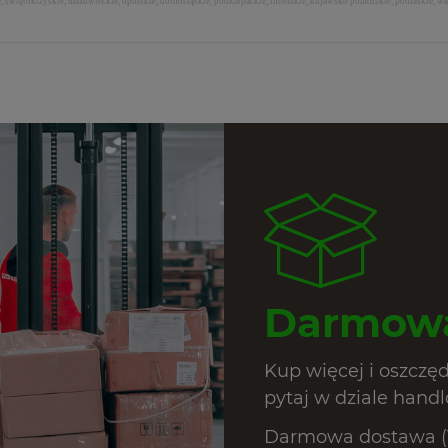
e, świętokrzyskie, mazowieckie, opolskie, dolnośląskie, podkarpackie, lubelskie, kujawsko pomorskie, podlaskie,
Darmowa
Kup więcej i oszczę
pytaj w dziale hand
Darmowa dostawa (T