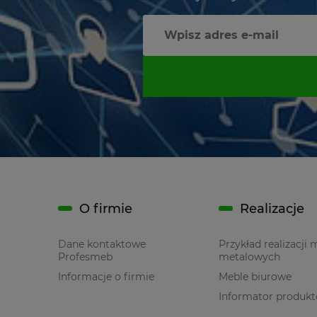
O firmie
Realizacje
Dane kontaktowe
Przykład realizacji 
Profesmeb
metalowych
Informacje o firmie
Meble biurowe
Informator produk