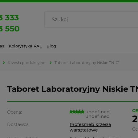
3 333
3 550
as
Kolorystyka RAL
Blog
Krzesła produkcyjne
Taboret Laboratoryjny Niskie TN-01
Taboret Laboratoryjny Niskie T
CE
undefined
Ocena:
undefined
2
Dostawca:
Profesmeb krzesła
Ce
warsztatowe