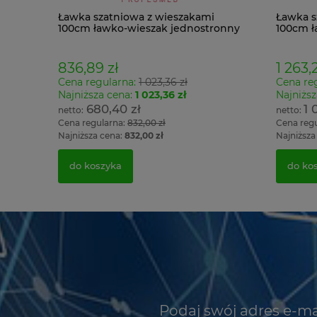
Ławka szatniowa z wieszakami
Ławka s
100cm ławko-wieszak jednostronny
100cm ł
Łsz1
Łsz2
836,89 zł
1 263,2
Cena regularna:
1 023,36 zł
Cena re
Najniższa cena:
1 023,36 zł
Najniższ
680,40 zł
1 
Cena regularna:
832,00 zł
Cena reg
Najniższa cena:
832,00 zł
Najniższa
do koszyka
do ko
Podaj swój adres e-ma