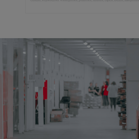
Gniezno, województwa: wielkopolskie, pomorskie, lubuskie, śląskie, łódzkie, małopolski