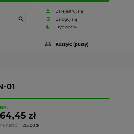
Zarejestruj się
Zaloguj się
Koszyk:
(pusty)
N-01
NA:
64,45 zł
na netto:
215,00 zł