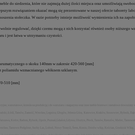
meble do siedzenia, które nie zajmują dużej ilości miejsca oraz umożliwiają swobo
ajlepszym rozwiązaniem okazać mogą się prezentowane w naszej ofercie taborety la
zenia stołeczka. W razie potrzeby istnieje możliwość wymienienia ich na zapobie
olnie regulować, dzięki czemu mogą z nich korzystać również osoby niższego wzr
u i jest łatwa w utrzymaniu czystości.
pneumatycznego o skoku 140mm w zakresie 420-560 [mm]
a z poliamidu wzmacnianego włóknem szklanym.
370-510 [mm]
dukcyjne, warsztatowe, krzesła na produkcję i do warsztatu i magazynu oraz inne meble biurowe i metalowe dowozimy 
nalski, Łódź, Tarnów, Zamość, Wrocław, Legnica, Głogów, Jelenia Góra, Katowice, Kraków, Sosnowiec, Rybnik, Dąb
arszawa, Kielce, Radom, Rybnik, Opole, Poznań,Gdańsk,Gdynia, Olsztyn, Płock, Tarnów, Rzeszów, Mielec, Tarnowsk
nowrocław, Tarnowo Podgórne, Suchy Las, Luboń, Nowy Tomyśl, Śrem, Konin, Ostrów wlkp, Kościan, Grodzisk Wlkp,