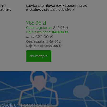
ami
Ławka szatniowa BHP 200cm ŁO 20
tronny
metalowy stelaż. siedzisko z
drewna
765,06 zł
Cena regularna:
849,93 zł
Najniższa cena:
849,93 zł
622,00 zł
Cena regularna:
691,00 zł
Najniższa cena:
691,00 zł
do koszyka
wościach i promocjach.