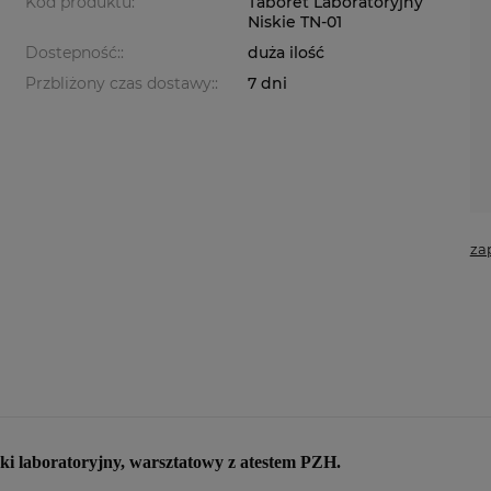
Kod produktu:
Taboret Laboratoryjny
Niskie TN-01
Dostepność::
duża ilość
Przbliżony czas dostawy::
7 dni
za
ki laboratoryjny, warsztatowy z atestem PZH.