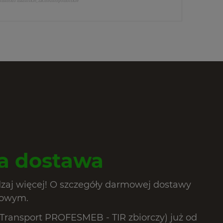
 warmińsko mazurskie, zachodniopomorskie
 dostawa
dzaj więcej! O szczegóły darmowej dostawy
lowym.
ransport PROFESMEB - TIR zbiorczy) już od