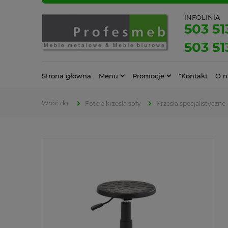
INFOLINIA
503 51
503 51
Strona główna
Menu
Promocje
*Kontakt
O n
Fotele krzesła sofy
Krzesła specjalistyczne