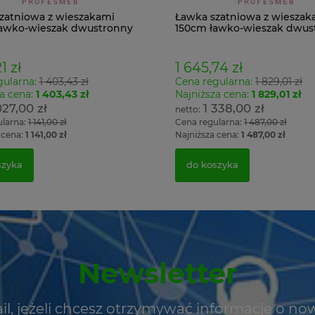
zatniowa z wieszakami
Ławka szatniowa z wieszak
awko-wieszak dwustronny
150cm ławko-wieszak dwus
Łsz2a
1 zł
1 645,74 zł
gularna:
1 403,43 zł
Cena regularna:
1 829,01 zł
a cena:
1 403,43 zł
Najniższa cena:
1 829,01 zł
027,00 zł
1 338,00 zł
ularna:
1 141,00 zł
Cena regularna:
1 487,00 zł
 cena:
1 141,00 zł
Najniższa cena:
1 487,00 zł
szyka
do koszyka
Newsletter
il, jeżeli chcesz otrzymywać informacje o no