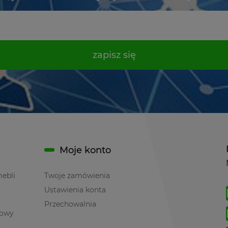
zapisz się
Moje konto
mebli
Twoje zamówienia
Ustawienia konta
Przechowalnia
towy