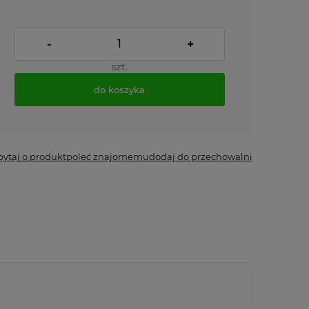
-
+
szt.
do koszyka
pytaj o produkt
poleć znajomemu
dodaj do przechowalni