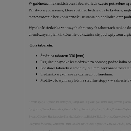
W gabinetach lekarskich oraz laboratoriach często potrzebne są 
Państwo wyposażenia, które spełniać będzie oba te kryteria, n
manewrowanie bez konieczności szurania po podłodze oraz podnos
Wysokość siedziska w naszych obrotowych taboretach można dow
chemicznych pianki, która nie odkształca się pod wpływem ciężar
Opis taboretu:
Średnica taboretu 330 [mm]
Regulacja wysokości siedziska za pomocą podnośnika 
Podstawa taboretu o średnicy 580mm, wykonana został
Siedzisko wykonane ze czarnego poliuretanu.
Możliwość wymiany kół na stabilne stopy - w zakresie 
Krzesła specjalistyczne, laboratoryjne, sklejkowe i z pianki poliuretanowej, krzesło pro
Bydgoszcz, Toruń, Inowrocław, Gorzów Wlkp, Szczecin, Gryfino, Gryfice, Piotrków Trybu
Bytom, Gliwice, Siemianowice Śląskie, Mysłowice, Bielsko Biała, Żywiec, Częstochowa, W
Białystok, Świdnica, Wałbrzych, Jelenia Góra, Nowy Sącz, Zgorzelec, Żary, Nowa Sól, I