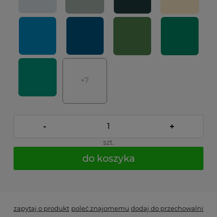
+7
-
+
szt.
do koszyka
*
- Pole wymagane
zapytaj o produkt
poleć znajomemu
dodaj do przechowalni