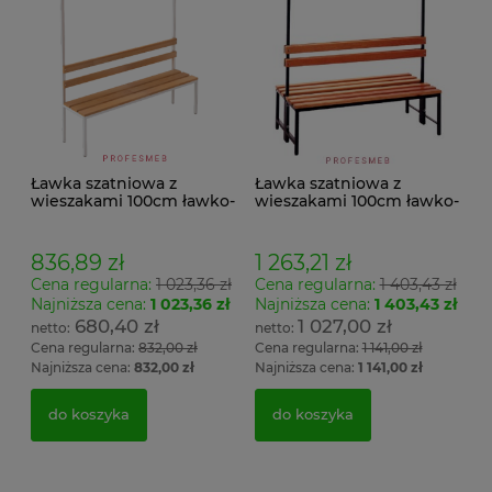
Ławka szatniowa z
Ławka szatniowa z
wieszakami 100cm ławko-
wieszakami 100cm ławko-
wieszak jednostronny
wieszak dwustronny Łsz2
Łsz1
836,89 zł
1 263,21 zł
Cena regularna:
1 023,36 zł
Cena regularna:
1 403,43 zł
Najniższa cena:
1 023,36 zł
Najniższa cena:
1 403,43 zł
680,40 zł
1 027,00 zł
Cena regularna:
832,00 zł
Cena regularna:
1 141,00 zł
Najniższa cena:
832,00 zł
Najniższa cena:
1 141,00 zł
do koszyka
do koszyka