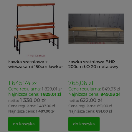
Ławka szatniowa z
Ławka szatniowa BHP
wieszakami 150cm ławko-
200cm ŁO 20 metalowy
wieszak dwustronny
stelaż. siedzisko z drewna
Łsz2a
1 645,74 zł
765,06 zł
Cena regularna:
1 829,01 zł
Cena regularna:
849,93 zł
Najniższa cena:
1 829,01 zł
Najniższa cena:
849,93 zł
1 338,00 zł
622,00 zł
Cena regularna:
1 487,00 zł
Cena regularna:
691,00 zł
Najniższa cena:
1 487,00 zł
Najniższa cena:
691,00 zł
do koszyka
do koszyka