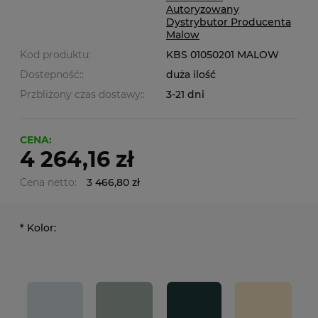
Autoryzowany
Dystrybutor Producenta
Malow
Kod produktu:
KBS 01050201 MALOW
Dostepność::
duża ilość
Przbliżony czas dostawy::
3-21 dni
CENA:
4 264,16 zł
Cena netto:
3 466,80 zł
*
Kolor: