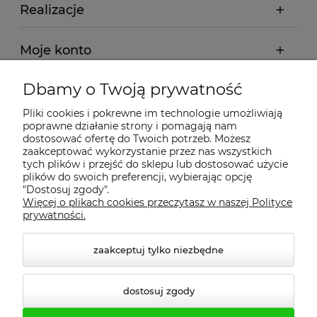
Realizacje
Moje konto
Dbamy o Twoją prywatność
Regulamin
Pliki cookies i pokrewne im technologie umożliwiają
poprawne działanie strony i pomagają nam
Dostawa - realizacja
dostosować ofertę do Twoich potrzeb. Możesz
zaakceptować wykorzystanie przez nas wszystkich
tych plików i przejść do sklepu lub dostosować użycie
Gwarancja i zwroty
plików do swoich preferencji, wybierając opcję
"Dostosuj zgody".
Więcej o plikach cookies przeczytasz w naszej Polityce
Pomoc
prywatności.
zaakceptuj tylko niezbędne
dostosuj zgody