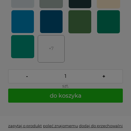
+7
-
+
szt.
do koszyka
*
- Pole wymagane
zapytaj o produkt
poleć znajomemu
dodaj do przechowalni