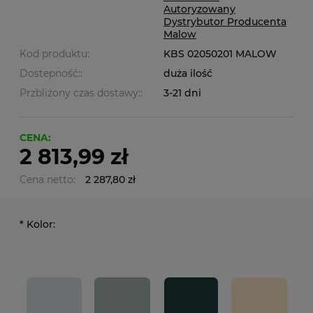
Autoryzowany
Dystrybutor Producenta
Malow
Kod produktu:
KBS 02050201 MALOW
Dostepność::
duża ilość
Przbliżony czas dostawy::
3-21 dni
CENA:
2 813,99 zł
Cena netto:
2 287,80 zł
*
Kolor: