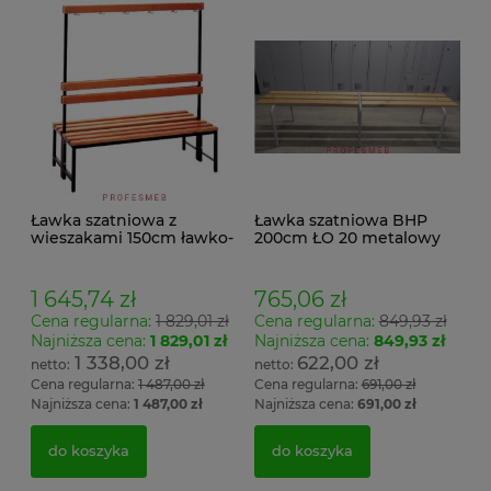
Ławka szatniowa z
Ławka szatniowa BHP
wieszakami 150cm ławko-
200cm ŁO 20 metalowy
wieszak dwustronny
stelaż. siedzisko z drewna
Łsz2a
1 645,74 zł
765,06 zł
Cena regularna:
1 829,01 zł
Cena regularna:
849,93 zł
Najniższa cena:
1 829,01 zł
Najniższa cena:
849,93 zł
1 338,00 zł
622,00 zł
Cena regularna:
1 487,00 zł
Cena regularna:
691,00 zł
Najniższa cena:
1 487,00 zł
Najniższa cena:
691,00 zł
do koszyka
do koszyka