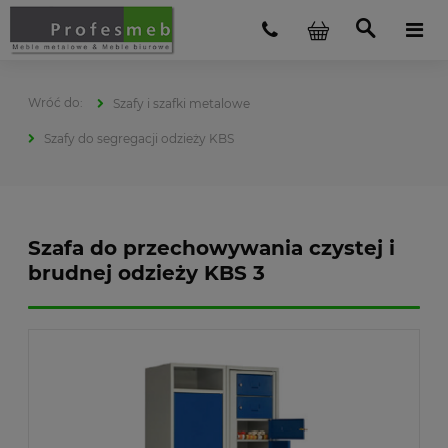
Szafy i szafki metalowe
Szafy do segregacji odzieży KBS
Szafa do przechowywania czystej i
brudnej odzieży KBS 3