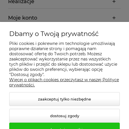
Realizacje
Moje konto
Dbamy o Twoją prywatność
Regulamin
Pliki cookies i pokrewne im technologie umożliwiają
poprawne działanie strony i pomagają nam
Dostawa - realizacja
dostosować ofertę do Twoich potrzeb. Możesz
zaakceptować wykorzystanie przez nas wszystkich
tych plików i przejść do sklepu lub dostosować użycie
Gwarancja i zwroty
plików do swoich preferencji, wybierając opcję
"Dostosuj zgody".
Więcej o plikach cookies przeczytasz w naszej Polityce
Pomoc
prywatności.
zaakceptuj tylko niezbędne
dostosuj zgody