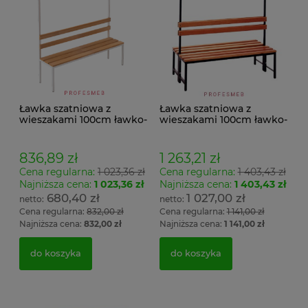
Ławka szatniowa z
Ławka szatniowa z
wieszakami 100cm ławko-
wieszakami 100cm ławko-
wieszak jednostronny
wieszak dwustronny Łsz2
Łsz1
836,89 zł
1 263,21 zł
Cena regularna:
1 023,36 zł
Cena regularna:
1 403,43 zł
Najniższa cena:
1 023,36 zł
Najniższa cena:
1 403,43 zł
680,40 zł
1 027,00 zł
Cena regularna:
832,00 zł
Cena regularna:
1 141,00 zł
Najniższa cena:
832,00 zł
Najniższa cena:
1 141,00 zł
do koszyka
do koszyka